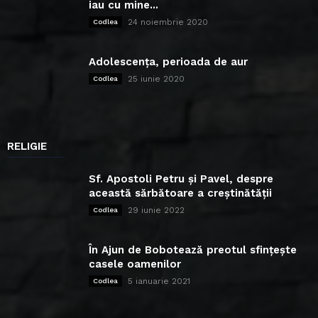
iau cu mine...
24 noiembrie 2020
Codlea
Adolescența, perioada de aur
25 iunie 2020
Codlea
RELIGIE
Sf. Apostoli Petru și Pavel, despre
această sărbătoare a creștinătății
29 iunie 2022
Codlea
În Ajun de Bobotează preotul sfințește
casele oamenilor
5 ianuarie 2021
Codlea