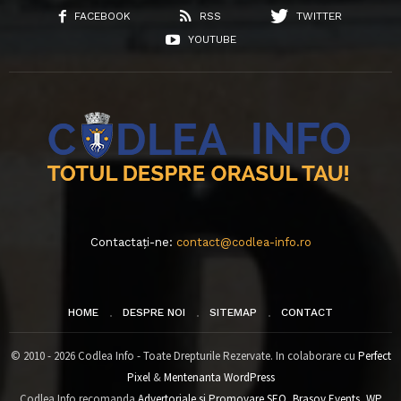
FACEBOOK
RSS
TWITTER
YOUTUBE
Contactați-ne:
contact@codlea-info.ro
HOME
DESPRE NOI
SITEMAP
CONTACT
© 2010 - 2026 Codlea Info - Toate Drepturile Rezervate. In colaborare cu
Perfect
Pixel
&
Mentenanta WordPress
Codlea Info recomanda
Advertoriale si Promovare SEO
,
Brasov Events
,
WP