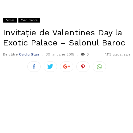
Codlea
Evenimente
Invitație de Valentines Day la
Exotic Palace – Salonul Baroc
De către
Ovidiu Stan
30 ianuarie 2015
0
1.113 vizualizari