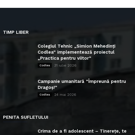
TIMP LIBER
Colegiul Tehnic „Simion Mehedinți
Codlea” implementează proiectul
„Practica pentru viitor”
31 iulie 2026
Codlea
Campanie umanitară ”Împreună pentru
Dragoș!”
24 mai 2026
Codlea
PENITA SUFLETULUI
Crima de a fi adolescent – Tinerețe, te