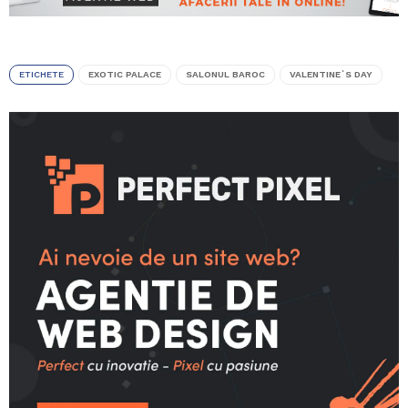
ETICHETE
EXOTIC PALACE
SALONUL BAROC
VALENTINE`S DAY