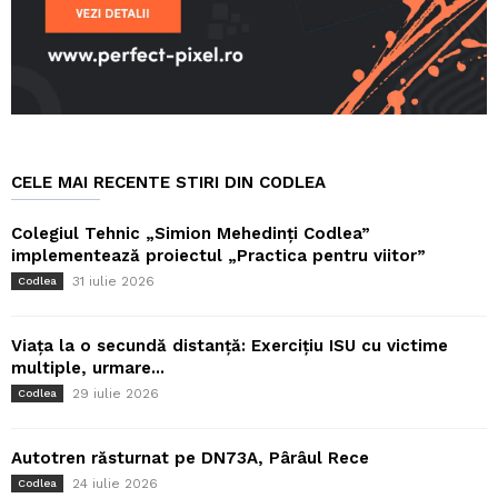
CELE MAI RECENTE STIRI DIN CODLEA
Colegiul Tehnic „Simion Mehedinți Codlea”
implementează proiectul „Practica pentru viitor”
31 iulie 2026
Codlea
Viața la o secundă distanță: Exercițiu ISU cu victime
multiple, urmare...
29 iulie 2026
Codlea
Autotren răsturnat pe DN73A, Pârâul Rece
24 iulie 2026
Codlea