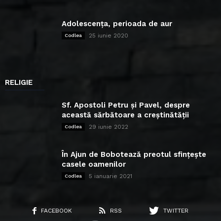
Adolescența, perioada de aur
25 iunie 2020
Codlea
RELIGIE
Sf. Apostoli Petru și Pavel, despre
această sărbătoare a creștinătății
29 iunie 2022
Codlea
În Ajun de Bobotează preotul sfințește
casele oamenilor
5 ianuarie 2021
Codlea
FACEBOOK
RSS
TWITTER