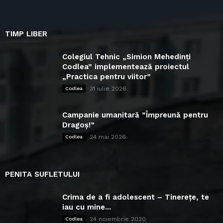
TIMP LIBER
Colegiul Tehnic „Simion Mehedinți
Codlea” implementează proiectul
„Practica pentru viitor”
31 iulie 2026
Codlea
Campanie umanitară ”Împreună pentru
Dragoș!”
24 mai 2026
Codlea
PENITA SUFLETULUI
Crima de a fi adolescent – Tinerețe, te
iau cu mine...
24 noiembrie 2020
Codlea