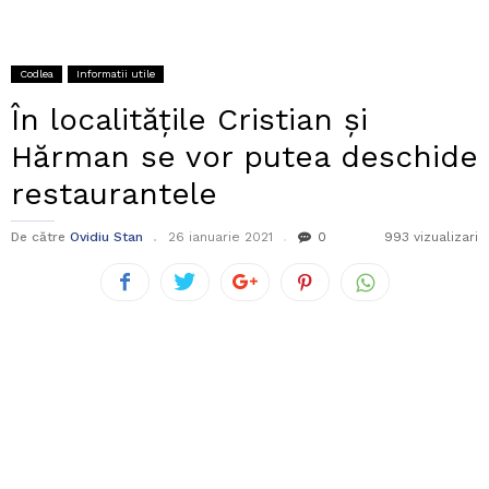
Codlea
Informatii utile
În localitățile Cristian și
Hărman se vor putea deschide
restaurantele
De către
Ovidiu Stan
26 ianuarie 2021
0
993 vizualizari