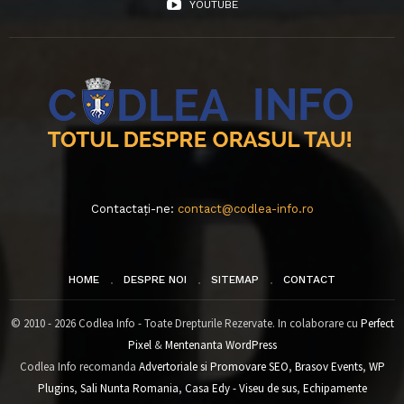
YOUTUBE
Contactați-ne:
contact@codlea-info.ro
HOME
DESPRE NOI
SITEMAP
CONTACT
© 2010 - 2026 Codlea Info - Toate Drepturile Rezervate. In colaborare cu
Perfect
Pixel
&
Mentenanta WordPress
Codlea Info recomanda
Advertoriale si Promovare SEO
,
Brasov Events
,
WP
Plugins
,
Sali Nunta Romania
,
Casa Edy - Viseu de sus
,
Echipamente