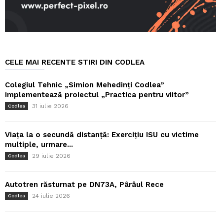
CELE MAI RECENTE STIRI DIN CODLEA
Colegiul Tehnic „Simion Mehedinți Codlea”
implementează proiectul „Practica pentru viitor”
31 iulie 2026
Codlea
Viața la o secundă distanță: Exercițiu ISU cu victime
multiple, urmare...
29 iulie 2026
Codlea
Autotren răsturnat pe DN73A, Pârâul Rece
24 iulie 2026
Codlea