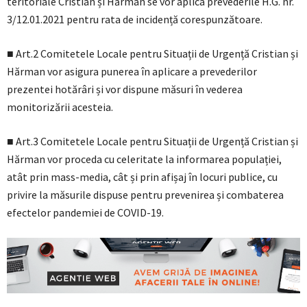
teritoriale Cristian și Hărman se vor aplica prevederile H.G. nr.
3/12.01.2021 pentru rata de incidență corespunzătoare.
■ Art.2 Comitetele Locale pentru Situații de Urgență Cristian și
Hărman vor asigura punerea în aplicare a prevederilor
prezentei hotărâri și vor dispune măsuri în vederea
monitorizării acesteia.
■ Art.3 Comitetele Locale pentru Situații de Urgență Cristian și
Hărman vor proceda cu celeritate la informarea populației,
atât prin mass-media, cât și prin afișaj în locuri publice, cu
privire la măsurile dispuse pentru prevenirea și combaterea
efectelor pandemiei de COVID-19.