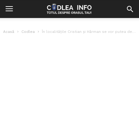
Acasă
Codlea
În localitățile Cristian și Hărman se vor putea deschide restaurantele