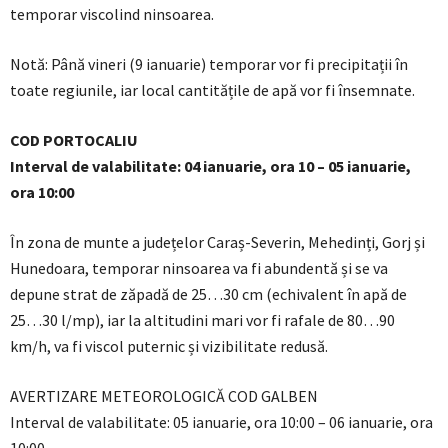
temporar viscolind ninsoarea.
Notă: Până vineri (9 ianuarie) temporar vor fi precipitații în
toate regiunile, iar local cantitățile de apă vor fi însemnate.
COD PORTOCALIU
Interval de valabilitate: 04 ianuarie, ora 10 – 05 ianuarie,
ora 10:00
În zona de munte a județelor Caraș-Severin, Mehedinți, Gorj și
Hunedoara, temporar ninsoarea va fi abundentă și se va
depune strat de zăpadă de 25…30 cm (echivalent în apă de
25…30 l/mp), iar la altitudini mari vor fi rafale de 80…90
km/h, va fi viscol puternic și vizibilitate redusă.
AVERTIZARE METEOROLOGICĂ COD GALBEN
Interval de valabilitate: 05 ianuarie, ora 10:00 – 06 ianuarie, ora