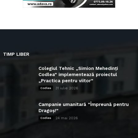
TIMP LIBER
Colegiul Tehnic „Simion Mehedinți
Codlea” implementează proiectul
„Practica pentru viitor”
31 iulie 2026
Codlea
Campanie umanitară ”Împreună pentru
Dragoș!”
24 mai 2026
Codlea