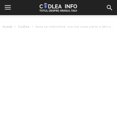
Acasă
Codlea
Iarna se intensifică: cea mai mare parte a țării sub Cod galben...