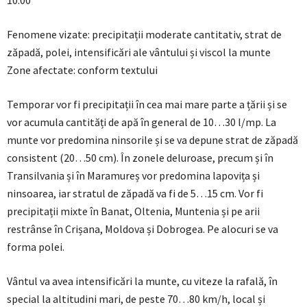
10:00
Fenomene vizate: precipitații moderate cantitativ, strat de
zăpadă, polei, intensificări ale vântului și viscol la munte
Zone afectate: conform textului
Temporar vor fi precipitații în cea mai mare parte a țării și se
vor acumula cantități de apă în general de 10…30 l/mp. La
munte vor predomina ninsorile și se va depune strat de zăpadă
consistent (20…50 cm). În zonele deluroase, precum și în
Transilvania și în Maramureș vor predomina lapovița și
ninsoarea, iar stratul de zăpadă va fi de 5…15 cm. Vor fi
precipitații mixte în Banat, Oltenia, Muntenia și pe arii
restrânse în Crișana, Moldova și Dobrogea. Pe alocuri se va
forma polei.
Vântul va avea intensificări la munte, cu viteze la rafală, în
special la altitudini mari, de peste 70…80 km/h, local și