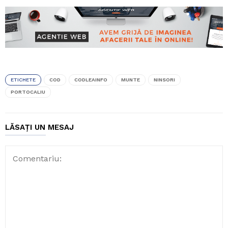
ETICHETE
COD
CODLEAINFO
MUNTE
NINSORI
PORTOCALIU
LĂSAȚI UN MESAJ