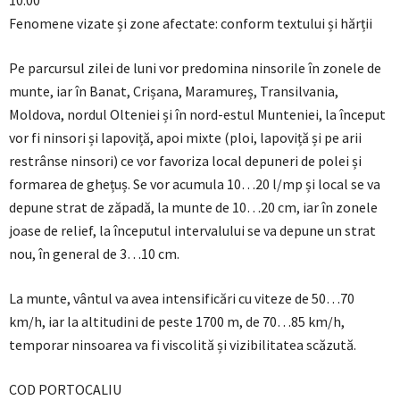
10:00
Fenomene vizate și zone afectate: conform textului și hărții
Pe parcursul zilei de luni vor predomina ninsorile în zonele de
munte, iar în Banat, Crișana, Maramureș, Transilvania,
Moldova, nordul Olteniei și în nord-estul Munteniei, la început
vor fi ninsori și lapoviță, apoi mixte (ploi, lapoviță și pe arii
restrânse ninsori) ce vor favoriza local depuneri de polei și
formarea de ghețuș. Se vor acumula 10…20 l/mp și local se va
depune strat de zăpadă, la munte de 10…20 cm, iar în zonele
joase de relief, la începutul intervalului se va depune un strat
nou, în general de 3…10 cm.
La munte, vântul va avea intensificări cu viteze de 50…70
km/h, iar la altitudini de peste 1700 m, de 70…85 km/h,
temporar ninsoarea va fi viscolită și vizibilitatea scăzută.
COD PORTOCALIU