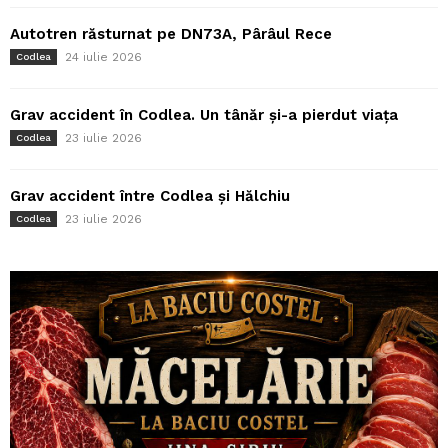
Autotren răsturnat pe DN73A, Pârâul Rece
24 iulie 2026
Codlea
Grav accident în Codlea. Un tânăr și-a pierdut viața
23 iulie 2026
Codlea
Grav accident între Codlea și Hălchiu
23 iulie 2026
Codlea