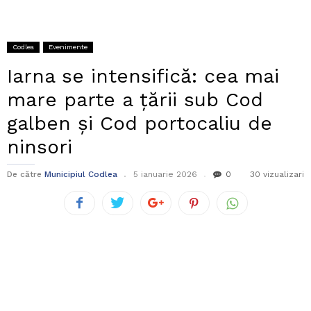
Codlea
Evenimente
Iarna se intensifică: cea mai
mare parte a țării sub Cod
galben și Cod portocaliu de
ninsori
De către
Municipiul Codlea
5 ianuarie 2026
0
30 vizualizari