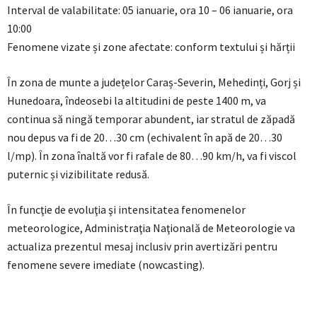
Interval de valabilitate: 05 ianuarie, ora 10 – 06 ianuarie, ora
10:00
Fenomene vizate și zone afectate: conform textului și hărții
În zona de munte a județelor Caraș-Severin, Mehedinți, Gorj și
Hunedoara, îndeosebi la altitudini de peste 1400 m, va
continua să ningă temporar abundent, iar stratul de zăpadă
nou depus va fi de 20…30 cm (echivalent în apă de 20…30
l/mp). În zona înaltă vor fi rafale de 80…90 km/h, va fi viscol
puternic și vizibilitate redusă.
În funcţie de evoluţia şi intensitatea fenomenelor
meteorologice, Administraţia Naţională de Meteorologie va
actualiza prezentul mesaj inclusiv prin avertizări pentru
fenomene severe imediate (nowcasting).