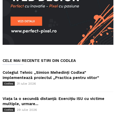
CELE MAI RECENTE STIRI DIN CODLEA
Colegiul Tehnic „Simion Mehedinți Codlea”
implementează proiectul „Practica pentru viitor”
31 iulie 2026
Codlea
Viața la o secundă distanță: Exercițiu ISU cu victime
multiple, urmare...
29 iulie 2026
Codlea