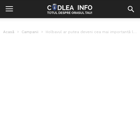
Acasă
Campanii
Holbavul ar putea deveni cea mai importantă localitate turistică din Țara Bârsei!