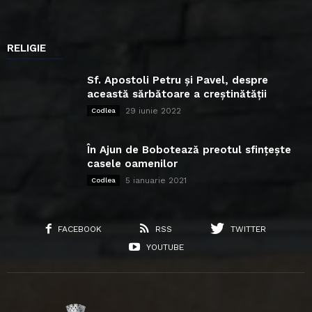
RELIGIE
Sf. Apostoli Petru și Pavel, despre
această sărbătoare a creștinătății
29 iunie 2022
Codlea
În Ajun de Bobotează preotul sfințește
casele oamenilor
5 ianuarie 2021
Codlea
FACEBOOK
RSS
TWITTER
YOUTUBE