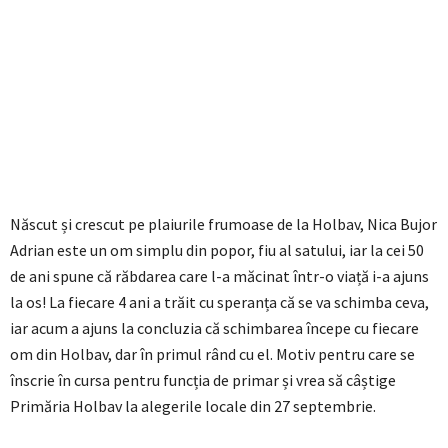
Născut și crescut pe plaiurile frumoase de la Holbav, Nica Bujor
Adrian este un om simplu din popor, fiu al satului, iar la cei 50
de ani spune că răbdarea care l-a măcinat într-o viață i-a ajuns
la os! La fiecare 4 ani a trăit cu speranța că se va schimba ceva,
iar acum a ajuns la concluzia că schimbarea începe cu fiecare
om din Holbav, dar în primul rând cu el. Motiv pentru care se
înscrie în cursa pentru funcția de primar și vrea să câștige
Primăria Holbav la alegerile locale din 27 septembrie.