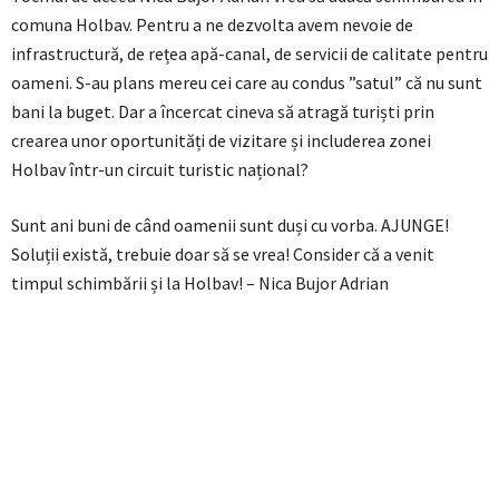
comuna Holbav. Pentru a ne dezvolta avem nevoie de
infrastructură, de rețea apă-canal, de servicii de calitate pentru
oameni. S-au plans mereu cei care au condus ”satul” că nu sunt
bani la buget. Dar a încercat cineva să atragă turiști prin
crearea unor oportunități de vizitare și includerea zonei
Holbav într-un circuit turistic național?
Sunt ani buni de când oamenii sunt duși cu vorba. AJUNGE!
Soluții există, trebuie doar să se vrea! Consider că a venit
timpul schimbării și la Holbav! – Nica Bujor Adrian