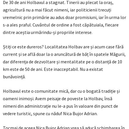
De 30 de ani Holbavul a stagnat. Tinerii au plecat la oraș,
agricultură nu a mai făcut nimeni, iar politicienii trecuți
vremelnic prin primărie au adus doar promisiuni, iar în urma lor
s-a ales praful. Cuvântul de ordine a fost căpătuiala, fiecare
dintre aceștia urmărindu-și propriile interese.
Știți ce este dureros? Localitatea Holbav are și acum case fără
current și se află doar la o aruncătură de băț în spatele Măgurii,
dar diferența de dezvoltare și mentalitate pe o distanță de 10
km este de 50 de ani. Este inacceptabil. Nu a existat
bunăvoință.
Holbavul este o comunitate mică, dar cu o bogată tradiție și
oameni inimoși. Avem peisaje de poveste la Holbav, însă
nimeni din administrație nu le-a pus în valoare din punct de
vedere turistic, spune cu năduf Nica Bujor Adrian.
Tocmai de aceea Nica Bujor Adrian vrea să aducă schimbarea în