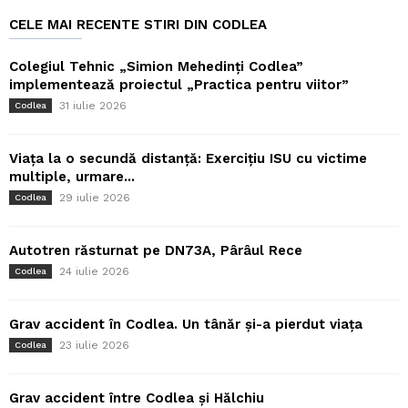
CELE MAI RECENTE STIRI DIN CODLEA
Colegiul Tehnic „Simion Mehedinți Codlea”
implementează proiectul „Practica pentru viitor”
31 iulie 2026
Codlea
Viața la o secundă distanță: Exercițiu ISU cu victime
multiple, urmare...
29 iulie 2026
Codlea
Autotren răsturnat pe DN73A, Pârâul Rece
24 iulie 2026
Codlea
Grav accident în Codlea. Un tânăr și-a pierdut viața
23 iulie 2026
Codlea
Grav accident între Codlea și Hălchiu