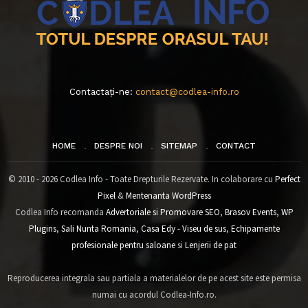
Contactați-ne:
contact@codlea-info.ro
HOME
DESPRE NOI
SITEMAP
CONTACT
© 2010 - 2026 Codlea Info - Toate Drepturile Rezervate. In colaborare cu
Perfect
Pixel
&
Mentenanta WordPress
Codlea Info recomanda
Advertoriale si Promovare SEO
,
Brasov Events
,
WP
Plugins
,
Sali Nunta Romania
,
Casa Edy - Viseu de sus
,
Echipamente
profesionale pentru saloane
si
Lenjerii de pat
Reproducerea integrala sau partiala a materialelor de pe acest site este permisa
numai cu acordul Codlea-Info.ro.