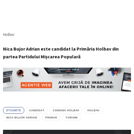
Holbav
Nica Bujor Adrian este candidat la Primăria Holbav din
partea Partidului Mișcarea Populară
ETICHETE
CANDIDAT
COMUNA HOLBAV
HOLBAV
NICA BUJOR ADRIAN
PRIMAR
TURISM