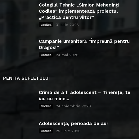
Colegiul Tehnic „Simion Mehedinți
Codlea” implementează proiectul
„Practica pentru viitor”
31 iulie 2026
Codlea
Campanie umanitară ”Împreună pentru
Dragoș!”
24 mai 2026
Codlea
PENITA SUFLETULUI
Crima de a fi adolescent – Tinerețe, te
iau cu mine...
24 noiembrie 2020
Codlea
Adolescența, perioada de aur
25 iunie 2020
Codlea