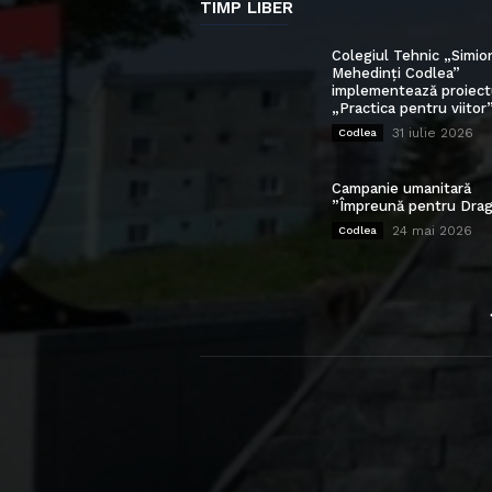
TIMP LIBER
Colegiul Tehnic „Simio
Mehedinți Codlea”
implementează proiect
„Practica pentru viitor
31 iulie 2026
Codlea
Campanie umanitară
”Împreună pentru Drag
24 mai 2026
Codlea