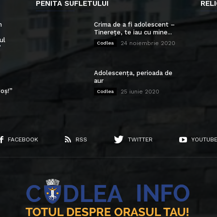
PENITA SUFLETULUI
RELI
n
Crima de a fi adolescent –
Tinerețe, te iau cu mine...
ul
24 noiembrie 2020
Codlea
”
Adolescența, perioada de
aur
oș!”
25 iunie 2020
Codlea
FACEBOOK
RSS
TWITTER
YOUTUB