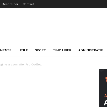
Despre noi
Contact
IMENTE
UTILE
SPORT
TIMP LIBER
ADMINISTRATIE
agine a asociației Pro Codlea