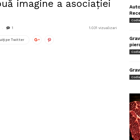
ouă imagine a asociației
Auto
Rec
Codl
1
1.031 vizualizari
Grav
uiți pe Twitter
pier
Codl
Grav
Codl