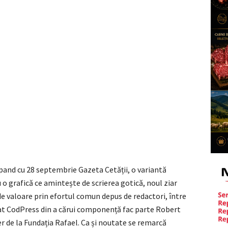
pand cu 28 septembrie Gazeta Cetății, o variantă
o grafică ce amintește de scrierea gotică, noul ziar
de valoare prin efortul comun depus de redactori, între
țat CodPress din a cărui componență fac parte Robert
ier de la Fundația Rafael. Ca și noutate se remarcă