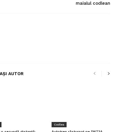
maialul codlean
LAȘI AUTOR
Codlea
a o secundă distanță:
Autotren răsturnat pe DN73A,