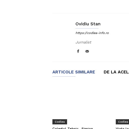
Ovidiu Stan
https://codlea-info.ro
Jurnalist
ARTICOLE SIMILARE
DE LA ACE
Codlea
Codlea
Viața l
Colegiul Tehnic „Simion