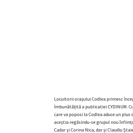
Locuitorii orașului Codlea primesc înce
îmbunătățită a publicatiei CYDINUM. Cu 
care va poposi la Codlea aduce un plus 
aceștia regăsindu-se grupul nou înfiin
Cadar și Corina Nica, dar și Claudiu Șta