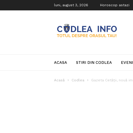
luni, august 3, 2026
Horoscop astazi
Codlea
Info
ACASA
STIRI DIN CODLEA
EVEN
Acasă
Codlea
Gazeta Cetății, nouă im