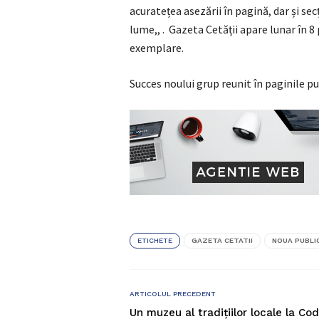
acuratețea asezării în pagină, dar și sec
lume,, . Gazeta Cetății apare lunar în 8 
exemplare.
Succes noului grup reunit în paginile pu
ETICHETE
GAZETA CETATII
NOUA PUBLI
ARTICOLUL PRECEDENT
Un muzeu al tradițiilor locale la Co