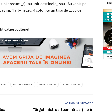
țiuni precum ,,Și-au unit destinele,, sau ,,Au venit pe
pagini, 4 alb-negru, 4 color, cu un tiraj de 2000 de
blicatiei codlene!
CATIE
PRESA CODLEA
PRO CODLEA
ZIAR CODLEA
ARTICOLUL URMĂTOR
dlea
Târgul mixt de toamnă se ține în