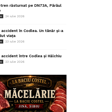
tren răsturnat pe DN73A, Pârâul
e
24 iulie 2026
ea
 accident în Codlea. Un tânăr și-a
dut viața
23 iulie 2026
ea
 accident între Codlea și Hălchiu
23 iulie 2026
ea