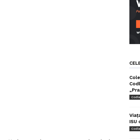
CEL
Cole
Codl
„Pra
Codl
Viaț
ISU 
Codl