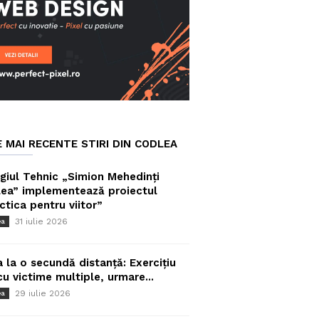
E MAI RECENTE STIRI DIN CODLEA
giul Tehnic „Simion Mehedinți
ea” implementează proiectul
ctica pentru viitor”
31 iulie 2026
ea
a la o secundă distanță: Exercițiu
cu victime multiple, urmare...
29 iulie 2026
ea