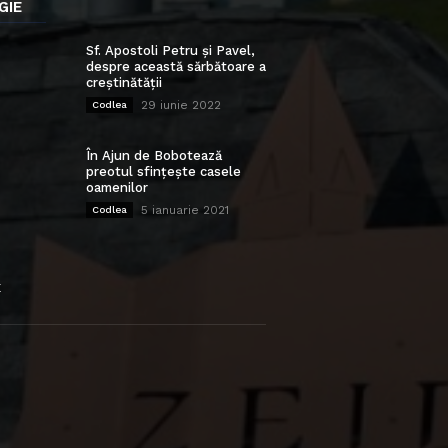
GIE
Sf. Apostoli Petru și Pavel,
despre această sărbătoare a
creștinătății
29 iunie 2022
Codlea
În Ajun de Bobotează
preotul sfințește casele
oamenilor
5 ianuarie 2021
Codlea
E