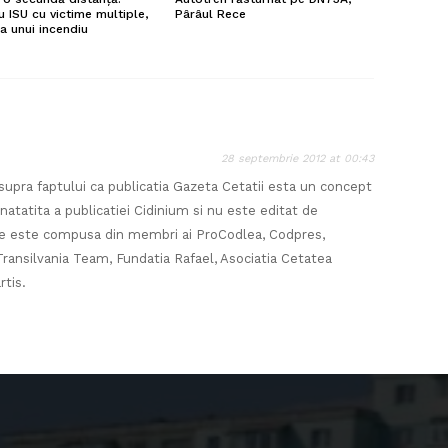
u ISU cu victime multiple,
Pârâul Rece
a unui incendiu
28 septembrie 2012 at 00:43
supra faptului ca publicatia Gazeta Cetatii esta un concept
atatita a publicatiei Cidinium si nu este editat de
ie este compusa din membri ai ProCodlea, Codpres,
ransilvania Team, Fundatia Rafael, Asociatia Cetatea
rtis.