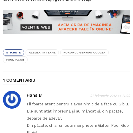
ETICHETE
ALEGERI INTERNE
FORUMUL GERMAN CODLEA
PAUL IACOB
1 COMENTARIU
Hans B
21 februarie 2012 at 14:02
Fii foarte atent pentru a avea nimic de a face cu Sibiu.
Ele sunt atât împreună şi au mâncat şi, din păcate,
departe de adevăr,
Din păcate, chiar şi foştii mei prieteni Galter Poor Gub
Klein!