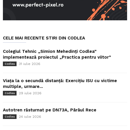
CELE MAI RECENTE STIRI DIN CODLEA
Colegiul Tehnic „Simion Mehedinți Codlea”
implementează proiectul „Practica pentru viitor”
31 iulie 2026
Codlea
Viața la o secundă distanță: Exercițiu ISU cu victime
multiple, urmare...
29 iulie 2026
Codlea
Autotren răsturnat pe DN73A, Pârâul Rece
24 iulie 2026
Codlea