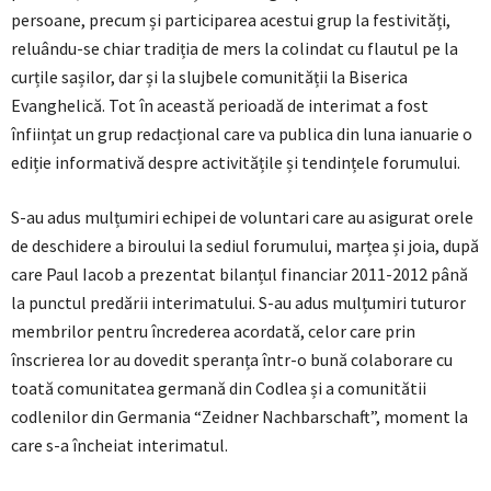
persoane, precum și participarea acestui grup la festivități,
reluându-se chiar tradiția de mers la colindat cu flautul pe la
curțile sașilor, dar și la slujbele comunității la Biserica
Evanghelică. Tot în această perioadă de interimat a fost
înființat un grup redacțional care va publica din luna ianuarie o
ediție informativă despre activitățile și tendințele forumului.
S-au adus mulțumiri echipei de voluntari care au asigurat orele
de deschidere a biroului la sediul forumului, marțea și joia, după
care Paul Iacob a prezentat bilanțul financiar 2011-2012 până
la punctul predării interimatului. S-au adus mulțumiri tuturor
membrilor pentru încrederea acordată, celor care prin
înscrierea lor au dovedit speranța într-o bună colaborare cu
toată comunitatea germană din Codlea și a comunitătii
codlenilor din Germania “Zeidner Nachbarschaft”, moment la
care s-a încheiat interimatul.