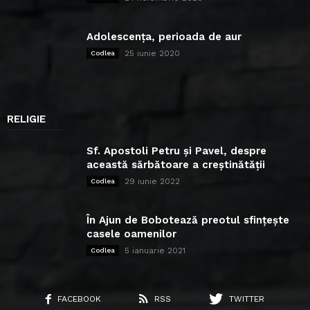
Adolescența, perioada de aur
25 iunie 2020
Codlea
RELIGIE
Sf. Apostoli Petru și Pavel, despre
această sărbătoare a creștinătății
29 iunie 2022
Codlea
În Ajun de Bobotează preotul sfințește
casele oamenilor
5 ianuarie 2021
Codlea
FACEBOOK
RSS
TWITTER