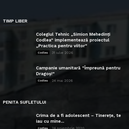
TIMP LIBER
Colegiul Tehnic „Simion Mehedinți
Codlea” implementează proiectul
„Practica pentru viitor”
31 iulie 2026
Codlea
Campanie umanitară ”Împreună pentru
Dragoș!”
24 mai 2026
Codlea
PENITA SUFLETULUI
Crima de a fi adolescent – Tinerețe, te
iau cu mine...
24 noiembrie 2020
Codlea