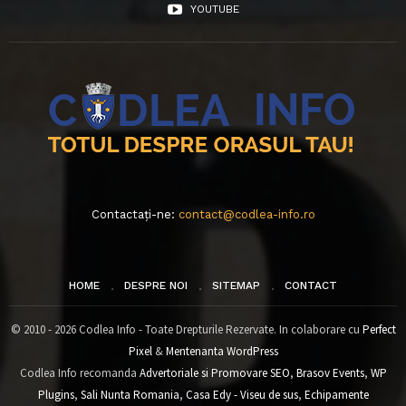
YOUTUBE
Contactați-ne:
contact@codlea-info.ro
HOME
DESPRE NOI
SITEMAP
CONTACT
© 2010 - 2026 Codlea Info - Toate Drepturile Rezervate. In colaborare cu
Perfect
Pixel
&
Mentenanta WordPress
Codlea Info recomanda
Advertoriale si Promovare SEO
,
Brasov Events
,
WP
Plugins
,
Sali Nunta Romania
,
Casa Edy - Viseu de sus
,
Echipamente