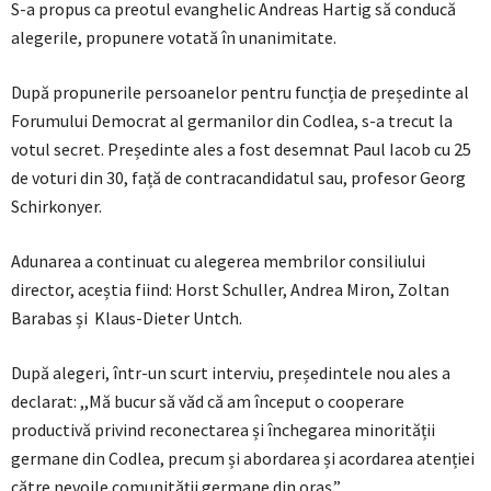
S-a propus ca preotul evanghelic Andreas Hartig să conducă
alegerile, propunere votată în unanimitate.
După propunerile persoanelor pentru funcția de președinte al
Forumului Democrat al germanilor din Codlea, s-a trecut la
votul secret. Președinte ales a fost desemnat Paul Iacob cu 25
de voturi din 30, față de contracandidatul sau, profesor Georg
Schirkonyer.
Adunarea a continuat cu alegerea membrilor consiliului
director, aceștia fiind: Horst Schuller, Andrea Miron, Zoltan
Barabas și Klaus-Dieter Untch.
După alegeri, într-un scurt interviu, președintele nou ales a
declarat: ,,Mă bucur să văd că am început o cooperare
productivă privind reconectarea și închegarea minorității
germane din Codlea, precum și abordarea și acordarea atenției
către nevoile comunității germane din oraș.”