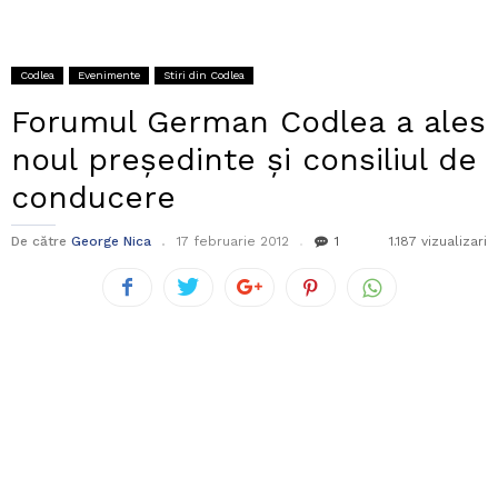
Codlea
Evenimente
Stiri din Codlea
Forumul German Codlea a ales
noul președinte și consiliul de
conducere
De către
George Nica
17 februarie 2012
1
1.187 vizualizari