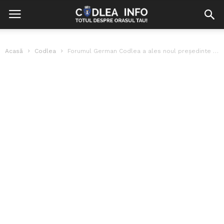
Acasă
Codlea
Forumul German Codlea a ales noul președinte și consiliul de conducere