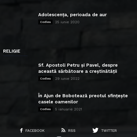
Adolescența, perioada de aur
25 iunie 2020
Codlea
RELIGIE
Sf. Apostoli Petru și Pavel, despre
această sărbătoare a creștinătății
29 iunie 2022
Codlea
În Ajun de Bobotează preotul sfințește
casele oamenilor
5 ianuarie 2021
Codlea
FACEBOOK
RSS
TWITTER