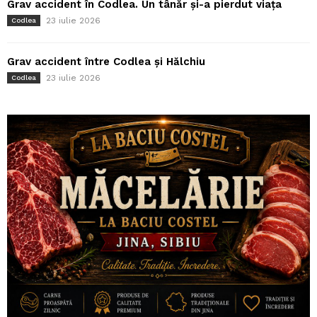
Grav accident în Codlea. Un tânăr și-a pierdut viața
23 iulie 2026
Codlea
Grav accident între Codlea și Hălchiu
23 iulie 2026
Codlea