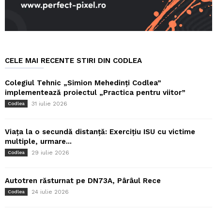
CELE MAI RECENTE STIRI DIN CODLEA
Colegiul Tehnic „Simion Mehedinți Codlea”
implementează proiectul „Practica pentru viitor”
31 iulie 2026
Codlea
Viața la o secundă distanță: Exercițiu ISU cu victime
multiple, urmare...
29 iulie 2026
Codlea
Autotren răsturnat pe DN73A, Pârâul Rece
24 iulie 2026
Codlea