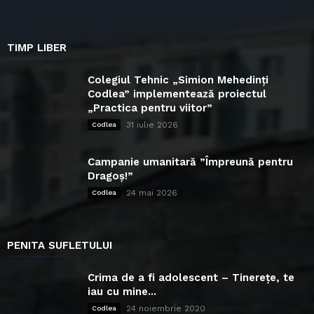
TIMP LIBER
Colegiul Tehnic „Simion Mehedinți
Codlea” implementează proiectul
„Practica pentru viitor”
31 iulie 2026
Codlea
Campanie umanitară ”Împreună pentru
Dragoș!”
24 mai 2026
Codlea
PENITA SUFLETULUI
Crima de a fi adolescent – Tinerețe, te
iau cu mine...
24 noiembrie 2020
Codlea