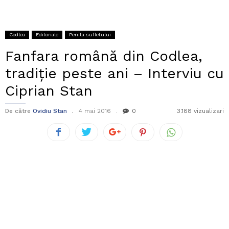
Codlea
Editoriale
Penita sufletului
Fanfara română din Codlea,
tradiție peste ani – Interviu cu
Ciprian Stan
De către
Ovidiu Stan
4 mai 2016
0
3.188 vizualizari