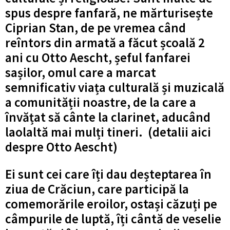
spus despre fanfară, ne mărturisește
Ciprian Stan, de pe vremea când
reîntors din armată a făcut școală 2
ani cu Otto Aescht, șeful fanfarei
sașilor, omul care a marcat
semnificativ viața culturală și muzicală
a comunității noastre, de la care a
învățat să cânte la clarinet, aducând
laolaltă mai mulți tineri. (
detalii aici
despre Otto Aescht
)
Ei sunt cei care îți dau deșteptarea în
ziua de Crăciun, care participă la
comemorările eroilor, ostași căzuți pe
câmpurile de luptă, îți cântă de veselie