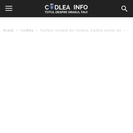
Acasă
Codlea
Fanfara română din Codlea, tradiție peste ani – Interviu cu Ciprian Stan