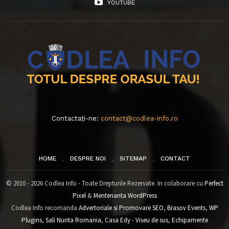
YOUTUBE
Contactați-ne:
contact@codlea-info.ro
HOME
DESPRE NOI
SITEMAP
CONTACT
© 2010 - 2026 Codlea Info - Toate Drepturile Rezervate. In colaborare cu
Perfect
Pixel
&
Mentenanta WordPress
Codlea Info recomanda
Advertoriale si Promovare SEO
,
Brasov Events
,
WP
Plugins
,
Sali Nunta Romania
,
Casa Edy - Viseu de sus
,
Echipamente