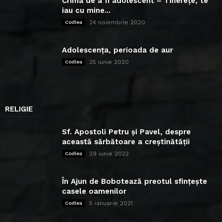
Crima de a fi adolescent – Tinerețe, te
iau cu mine...
24 noiembrie 2020
Codlea
Adolescența, perioada de aur
25 iunie 2020
Codlea
RELIGIE
Sf. Apostoli Petru și Pavel, despre
această sărbătoare a creștinătății
29 iunie 2022
Codlea
În Ajun de Bobotează preotul sfințește
casele oamenilor
5 ianuarie 2021
Codlea