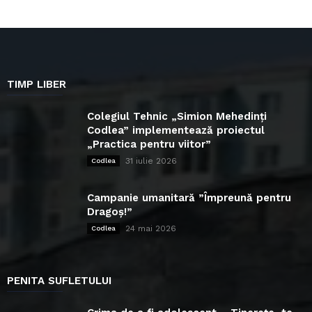
TIMP LIBER
Colegiul Tehnic „Simion Mehedinți
Codlea” implementează proiectul
„Practica pentru viitor”
31 iulie 2026
Codlea
Campanie umanitară ”Împreună pentru
Dragoș!”
24 mai 2026
Codlea
PENITA SUFLETULUI