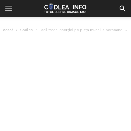
Acasă
Codlea
Facilitarea inserției pe piața muncii a persoanelor cu dizabilități