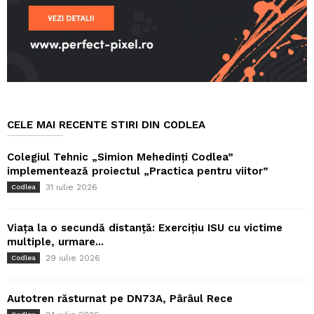
CELE MAI RECENTE STIRI DIN CODLEA
Colegiul Tehnic „Simion Mehedinți Codlea”
implementează proiectul „Practica pentru viitor”
31 iulie 2026
Codlea
Viața la o secundă distanță: Exercițiu ISU cu victime
multiple, urmare...
29 iulie 2026
Codlea
Autotren răsturnat pe DN73A, Pârâul Rece