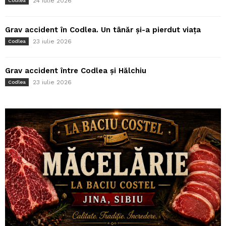
24 iulie 2026
Codlea
Grav accident în Codlea. Un tânăr și-a pierdut viața
23 iulie 2026
Codlea
Grav accident între Codlea și Hălchiu
23 iulie 2026
Codlea