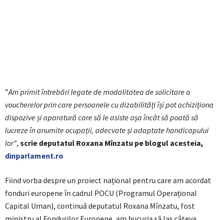
”
Am primit întrebări legate de modalitatea de solicitare a
voucherelor prin care persoanele cu dizabilități își pot achiziționa
dispozive și aparatură care să le asiste așa încât să poată să
lucreze în anumite ocupații, adecvate și adaptate handicapului
lor”
,
scrie deputatul Roxana Mînzatu pe blogul acesteia,
dinparlament.ro
Fiind vorba despre un proiect național pentru care am acordat
fonduri europene în cadrul POCU (Programul Operațional
Capital Uman), continuă deputatul Roxana Mînzatu, fost
ministru al Fondurilor Europene, am bucuria să las câteva