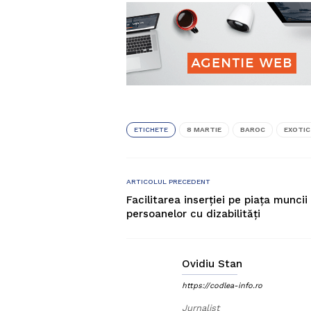
ETICHETE
8 MARTIE
BAROC
EXOTIC
ARTICOLUL PRECEDENT
Facilitarea inserției pe piața muncii
persoanelor cu dizabilități
Ovidiu Stan
https://codlea-info.ro
Jurnalist