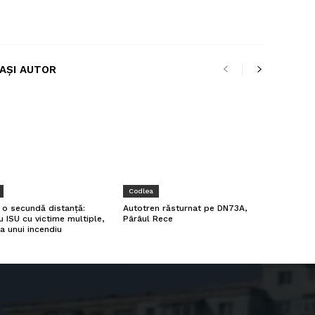
LAȘI AUTOR
Codlea
a o secundă distanță:
Autotren răsturnat pe DN73A,
u ISU cu victime multiple,
Pârâul Rece
a unui incendiu