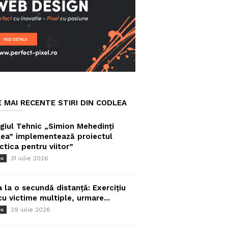
E MAI RECENTE STIRI DIN CODLEA
giul Tehnic „Simion Mehedinți
ea” implementează proiectul
ctica pentru viitor”
31 iulie 2026
ea
a la o secundă distanță: Exercițiu
cu victime multiple, urmare...
29 iulie 2026
ea