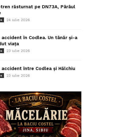
tren răsturnat pe DN73A, Pârâul
e
24 iulie 2026
ea
 accident în Codlea. Un tânăr și-a
dut viața
23 iulie 2026
ea
 accident între Codlea și Hălchiu
23 iulie 2026
ea