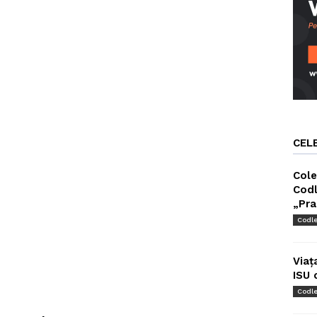
CEL
Cole
Codl
„Pra
Codl
Viaț
ISU 
Codl