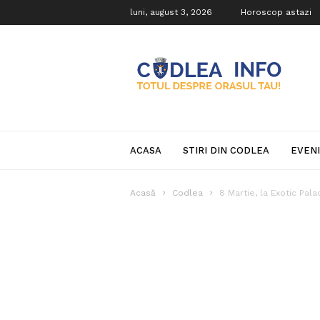
luni, august 3, 2026
Horoscop astazi
Codlea
Info
ACASA
STIRI DIN CODLEA
EVEN
Acasă
Codlea
8 Martie, la Exotic Pala