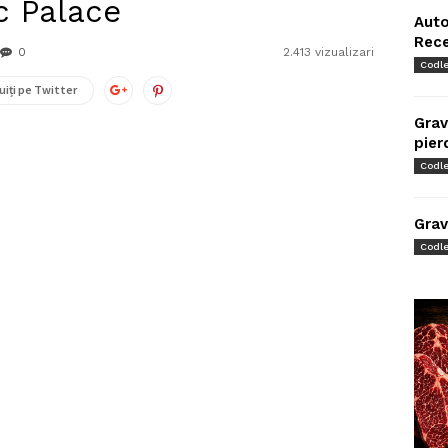
ic Palace
Auto
Rec
0
2.413 vizualizari
Codl
uiți pe Twitter
Grav
pier
Codl
Grav
Codl