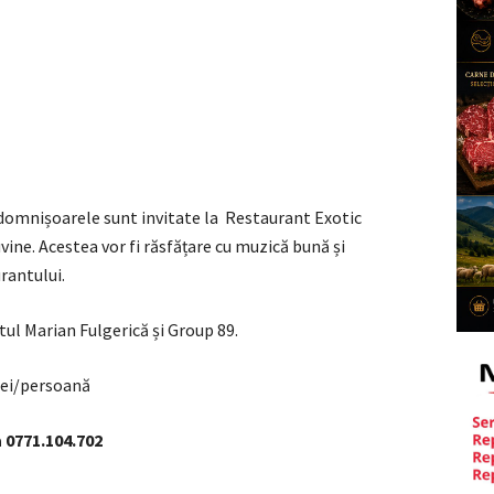
i domnișoarele sunt invitate la Restaurant Exotic
vine. Acestea vor fi răsfățare cu muzică bună și
rantului.
tul Marian Fulgerică și Group 89.
 lei/persoană
a 0771.104.702