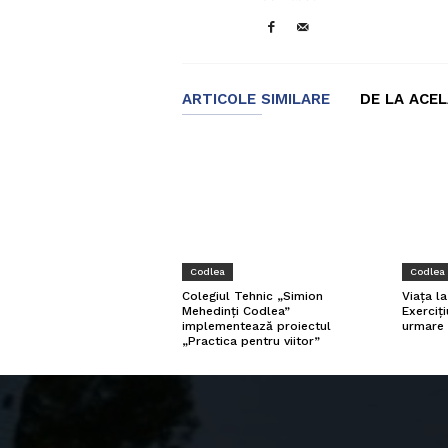
ARTICOLE SIMILARE
DE LA ACE
Codlea
Codlea
Colegiul Tehnic „Simion
Viața l
Mehedinți Codlea”
Exerciți
implementează proiectul
urmare 
„Practica pentru viitor”