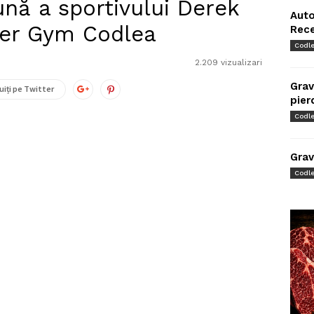
ună a sportivului Derek
Auto
wer Gym Codlea
Rec
Codl
2.209 vizualizari
Grav
uiți pe Twitter
pier
Codl
Grav
Codl