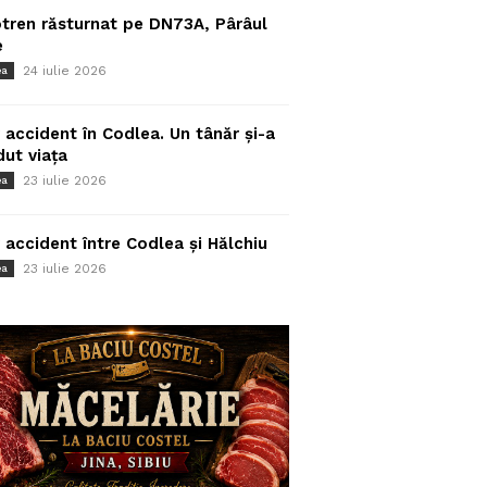
tren răsturnat pe DN73A, Pârâul
e
24 iulie 2026
ea
 accident în Codlea. Un tânăr și-a
dut viața
23 iulie 2026
ea
 accident între Codlea și Hălchiu
23 iulie 2026
ea