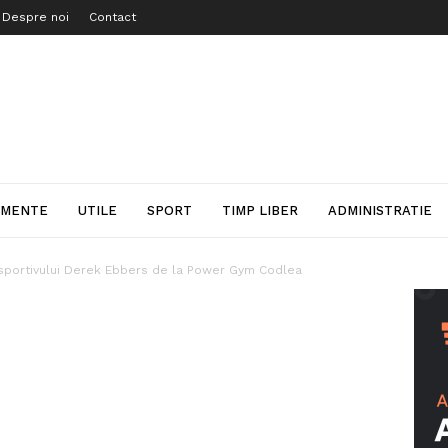
Despre noi
Contact
IMENTE
UTILE
SPORT
TIMP LIBER
ADMINISTRATIE
 sportivului Derek Ebbers de la Power Gym Codlea