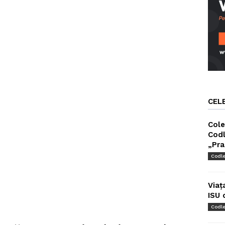
CEL
Cole
Codl
„Pra
Codl
Viaț
ISU 
Codl