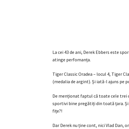
La cei 43 de ani, Derek Ebbers este spo
atinge perfomanța.
Tiger Classic Oradea – locul 4, Tiger Cla
(medalia de argint). Și iată-l ajuns pe 
De menționat faptul că toate cele trei 
sportivi bine pregătiți din toată țara.
fițe?!
Dar Derek nu ține cont, nici Vlad Dan, 