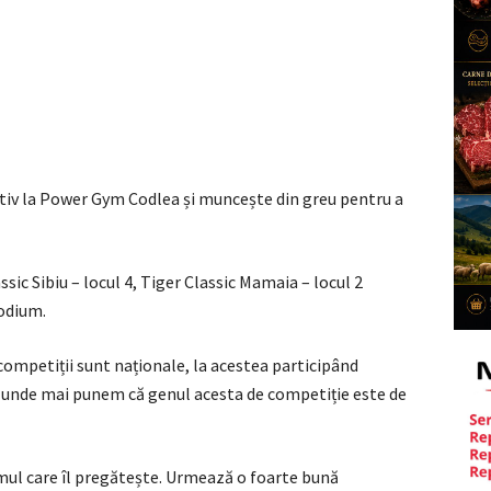
rtiv la Power Gym Codlea și muncește din greu pentru a
ssic Sibiu – locul 4, Tiger Classic Mamaia – locul 2
podium.
competiții sunt naționale, la acestea participând
 Și unde mai punem că genul acesta de competiție este de
omul care îl pregătește. Urmează o foarte bună