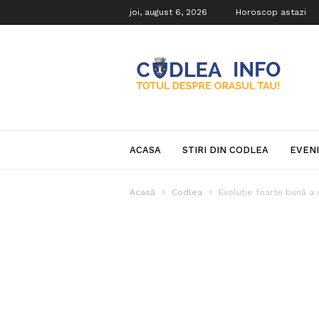
joi, august 6, 2026
Horoscop astazi
Codlea
Info
ACASA
STIRI DIN CODLEA
EVEN
Acasă
Codlea
Evoluție foarte bună a