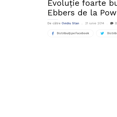
Evoluție foarte b
Ebbers de la Po
De către
Ovidiu Stan
21 iunie 2014
0
Distribuiți pe Facebook
Distrib