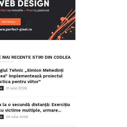
E MAI RECENTE STIRI DIN CODLEA
giul Tehnic „Simion Mehedinți
ea” implementează proiectul
ctica pentru viitor”
31 iulie 2026
ea
a la o secundă distanță: Exercițiu
cu victime multiple, urmare...
29 iulie 2026
ea