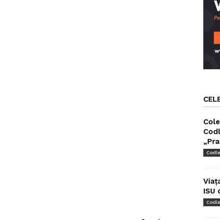
CEL
Cole
Codl
„Pra
Codl
Viaț
ISU 
Codl