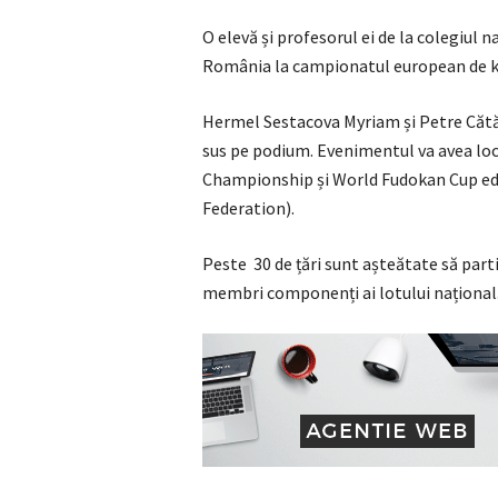
O elevă și profesorul ei de la colegiul
România la campionatul european de k
Hermel Sestacova Myriam și Petre Cătăl
sus pe podium. Evenimentul va avea lo
Championship și World Fudokan Cup edi
Federation).
Peste 30 de țări sunt așteătate să part
membri componenți ai lotului național