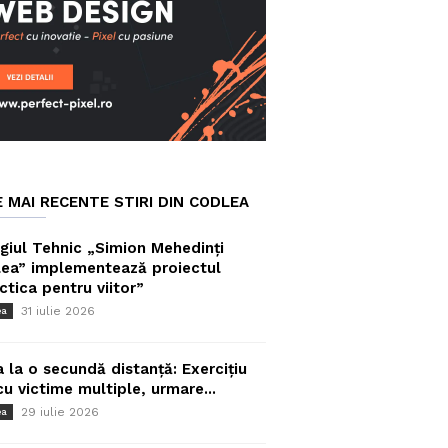
E MAI RECENTE STIRI DIN CODLEA
giul Tehnic „Simion Mehedinți
ea” implementează proiectul
ctica pentru viitor”
31 iulie 2026
ea
a la o secundă distanță: Exercițiu
cu victime multiple, urmare...
29 iulie 2026
ea