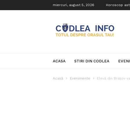
miercuri, august 5, 2026
Horoscop ast
Codlea
Info
ACASA
STIRI DIN CODLEA
EVEN
Acasă
Evenimente
Elevă din Brașov v