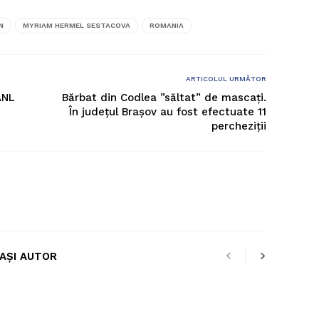
N
MYRIAM HERMEL SESTACOVA
ROMANIA
ARTICOLUL URMĂTOR
ANL
Bărbat din Codlea ”săltat” de mascați.
În județul Brașov au fost efectuate 11
percheziții
LAȘI AUTOR