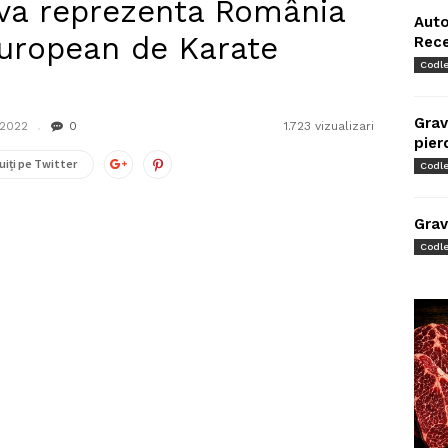
 va reprezenta România
Auto
uropean de Karate
Rec
Codl
Grav
 2022
0
1.723 vizualizari
pier
uiți pe Twitter
Codl
Grav
Codl