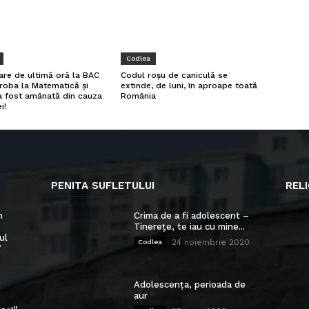
Codlea
re de ultimă oră la BAC
Codul roșu de caniculă se
roba la Matematică și
extinde, de luni, în aproape toată
 a fost amânată din cauza
România
i!
PENITA SUFLETULUI
RELI
n
Crima de a fi adolescent –
Tinerețe, te iau cu mine...
ul
24 noiembrie 2020
Codlea
”
Adolescența, perioada de
aur