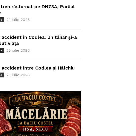
tren răsturnat pe DN73A, Pârâul
e
24 iulie 2026
ea
 accident în Codlea. Un tânăr și-a
dut viața
23 iulie 2026
ea
 accident între Codlea și Hălchiu
23 iulie 2026
ea