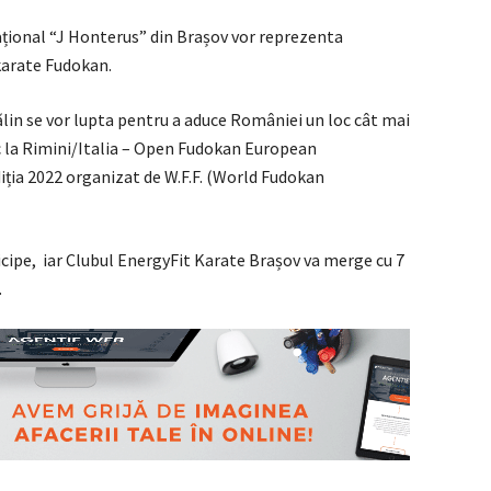
 național “J Honterus” din Brașov vor reprezenta
arate Fudokan.
in se vor lupta pentru a aduce României un loc cât mai
c la Rimini/Italia – Open Fudokan European
ția 2022 organizat de W.F.F. (World Fudokan
icipe, iar Clubul EnergyFit Karate Brașov va merge cu 7
.