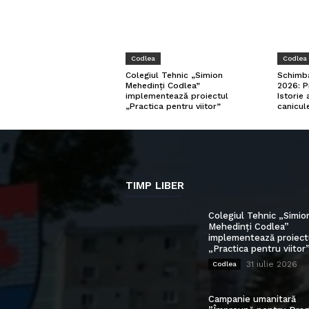
Codlea
Codlea
Schimba
Colegiul Tehnic „Simion
2026: P
Mehedinți Codlea”
Istorie
implementează proiectul
canicule
„Practica pentru viitor”
TIMP LIBER
Colegiul Tehnic „Simio
Mehedinți Codlea”
implementează proiect
„Practica pentru viitor
31 iulie 2026
Codlea
Campanie umanitară