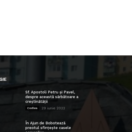
GIE
Sf. Apostoli Petru și Pavel,
despre această sărbătoare a
creștinătății
29 iunie 2022
Codlea
În Ajun de Bobotează
preotul sfințește casele