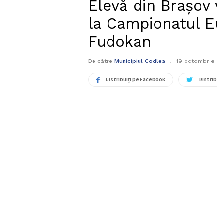
Elevă din Brașov
la Campionatul E
Fudokan
De către
Municipiul Codlea
19 octombrie
Distribuiți pe Facebook
Distrib