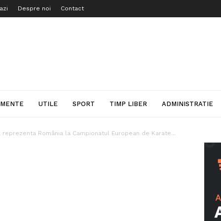
azi
Despre noi
Contact
IMENTE
UTILE
SPORT
TIMP LIBER
ADMINISTRATIE
a reprezenta România la Campionatul European de Karate...