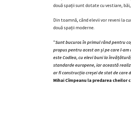
două spații sunt dotate cu vestiare, băi
Din toamnă, când elevii vor reveni la cur
două spații moderne.
”
Sunt bucuros în primul rând pentru cop
propus pentru acest an și pe care l-am 
este Codlea, cu elevi buni la învățătură,
standarde europene, iar această realiz
ar fi construcția creșei de stat de ca
Mihai Cîmpeanu la predarea cheilor ce