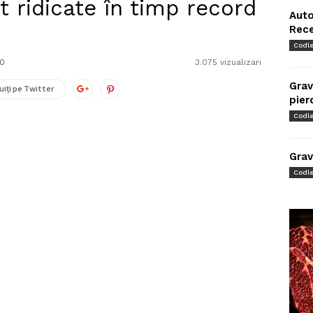
t ridicate în timp record
Auto
Rec
Codl
0
3.075 vizualizari
Grav
uiți pe Twitter
pier
Codl
Grav
Codl