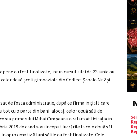
pene au fost finalizate, iar în cursul zilei de 23 iunie au
 celor două școli gimnaziale din Codlea; Școala Nr.2 și
sat de fosta administrație, după ce firma inițială care
u tot cu o parte din banii alocați celor două săli de
erea primarului Mihai Cîmpeanu a relansat licitația în
rie 2019 de când s-au început lucrările la cele două săli
în aproximativ 6 luni sălile au fost finalizate. Cele