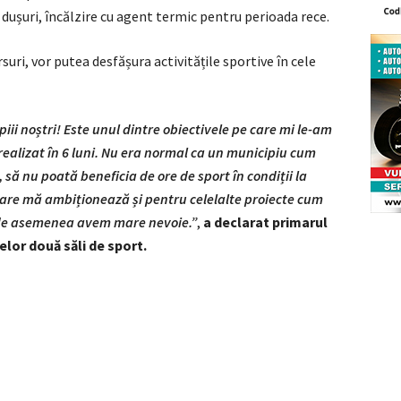
, dușuri, încălzire cu agent termic pentru perioada rece.
suri, vor putea desfășura activitățile sportive în cele
iii noștri!
Este
unul dintre obiectivele pe care mi le-am
realizat în 6 luni. Nu era normal ca un municipiu cum
 să nu poată beneficia de ore de sport în condiții la
are mă ambiționează și pentru celelalte proiecte cum
re de asemenea avem mare nevoie.”
,
a declarat primarul
lor două săli de sport.