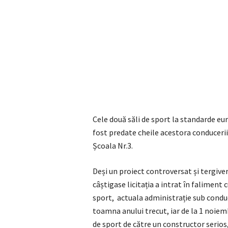
Cele două săli de sport la standarde euro
fost predate cheile acestora conducerii
Școala Nr.3.
Deși un proiect controversat și tergiver
câștigase licitația a intrat în faliment c
sport, actuala administrație sub conduc
toamna anului trecut, iar de la 1 noiemb
de sport de către un constructor serios, 