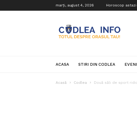
marți, august 4, 2026
Horoscop astazi
Codlea
Info
ACASA
STIRI DIN CODLEA
EVEN
Acasă
Codlea
Două săli de sport ridic