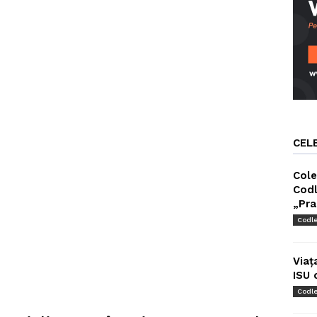
CEL
Cole
Codl
„Pra
Codl
Viaț
ISU 
Codl