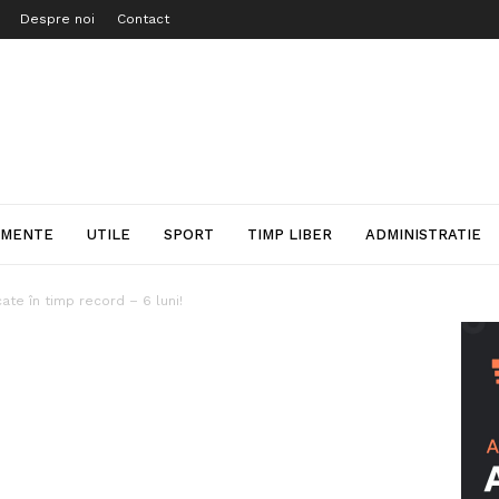
Despre noi
Contact
IMENTE
UTILE
SPORT
TIMP LIBER
ADMINISTRATIE
ate în timp record – 6 luni!