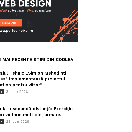
E MAI RECENTE STIRI DIN CODLEA
giul Tehnic „Simion Mehedinți
ea” implementează proiectul
ctica pentru viitor”
31 iulie 2026
ea
a la o secundă distanță: Exercițiu
cu victime multiple, urmare...
29 iulie 2026
ea