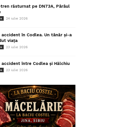
tren răsturnat pe DN73A, Pârâul
e
24 iulie 2026
ea
 accident în Codlea. Un tânăr și-a
dut viața
23 iulie 2026
ea
 accident între Codlea și Hălchiu
23 iulie 2026
ea