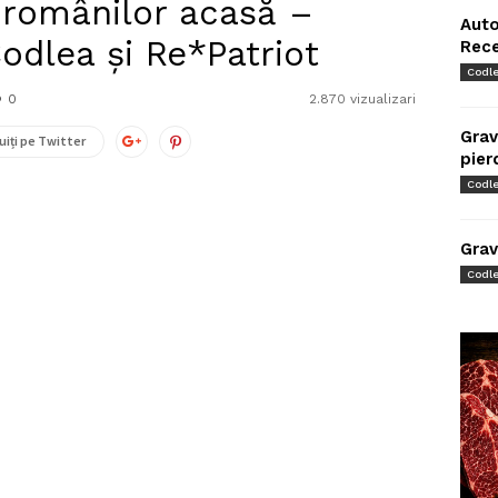
 românilor acasă –
Auto
Codlea și Re*Patriot
Rec
Codl
0
2.870 vizualizari
Grav
uiți pe Twitter
pier
Codl
Grav
Codl