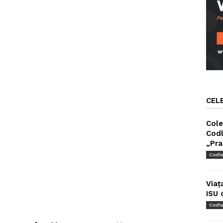
CEL
Cole
Codl
„Pra
Codl
Viaț
ISU 
Codl