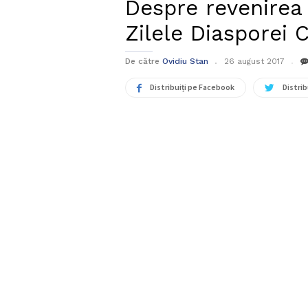
Despre revenirea
Zilele Diasporei 
De către
Ovidiu Stan
26 august 2017
Distribuiți pe Facebook
Distrib