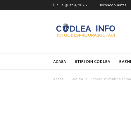
luni, august 3, 2026
Horoscop astazi
Codlea
Info
ACASA
STIRI DIN CODLEA
EVEN
Acasă
Codlea
Despre revenirea român