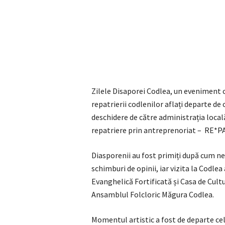
Zilele Disaporei Codlea, un eveniment 
repatrierii codlenilor aflați departe de 
deschidere de către administrația locală
repatriere prin antreprenoriat – RE*P
Diasporenii au fost primiți după cum ne e
schimburi de opinii, iar vizita la Codlea
Evanghelică Fortificată și Casa de Cultu
Ansamblul Folcloric Măgura Codlea.
Momentul artistic a fost de departe ce