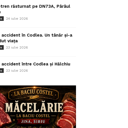
tren răsturnat pe DN73A, Pârâul
e
24 iulie 2026
ea
 accident în Codlea. Un tânăr și-a
dut viața
23 iulie 2026
ea
 accident între Codlea și Hălchiu
23 iulie 2026
ea