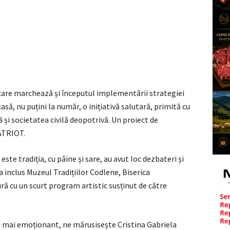
care marchează și începutul implementării strategiei
casă, nu puțini la număr, o inițiativă salutară, primită cu
 și societatea civilă deopotrivă. Un proiect de
ATRIOT.
ste tradiția, cu pâine și sare, au avut loc dezbateri și
 a inclus Muzeul Tradițiilor Codlene, Biserica
ră cu un scurt program artistic susținut de către
l mai emoționant, ne mărusisește Cristina Gabriela