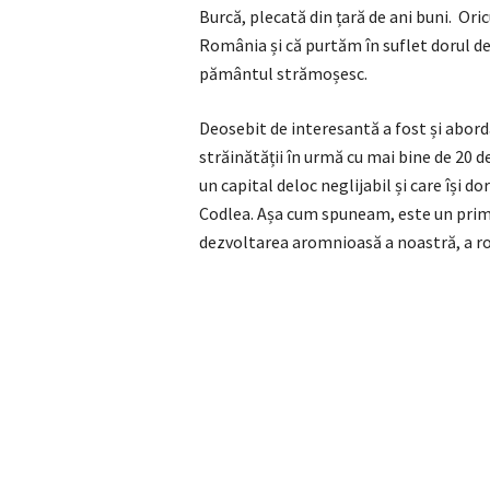
Burcă, plecată din țară de ani buni. Ori
România și că purtăm în suflet dorul de
pământul strămoșesc.
Deosebit de interesantă a fost și abord
străinătății în urmă cu mai bine de 20 d
un capital deloc neglijabil și care își d
Codlea. Așa cum spuneam, este un prim 
dezvoltarea aromnioasă a noastră, a 