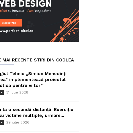
E MAI RECENTE STIRI DIN CODLEA
giul Tehnic „Simion Mehedinți
ea” implementează proiectul
ctica pentru viitor”
31 iulie 2026
ea
a la o secundă distanță: Exercițiu
cu victime multiple, urmare...
29 iulie 2026
ea