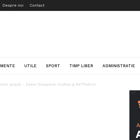
Despre noi
Contact
IMENTE
UTILE
SPORT
TIMP LIBER
ADMINISTRATIE
ilor acasă – Zilele Diasporei Codlea și Re*Patriot