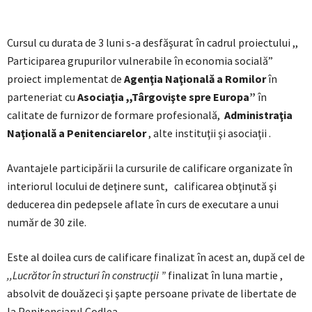
Cursul cu durata de 3 luni s-a desfăşurat în cadrul proiectului ,,
Participarea grupurilor vulnerabile în economia socială”
proiect implementat de
Agenţia Naţională a Romilor
în
parteneriat cu
Asociaţia ,,Târgovişte spre Europa”
în
calitate de furnizor de formare profesională,
Administraţia
Naţională a Penitenciarelor
, alte instituţii şi asociaţii .
Avantajele participării la cursurile de calificare organizate în
interiorul locului de deţinere sunt, calificarea obţinută şi
deducerea din pedepsele aflate în curs de executare a unui
număr de 30 zile.
Este al doilea curs de calificare finalizat în acest an, după cel de
,,Lucrător în structuri în construcţii ”
finalizat în luna martie ,
absolvit de douăzeci şi şapte persoane private de libertate de
la Penitenciarul Codlea.