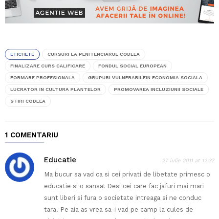
ETICHETE
CURSURI LA PENITENCIARUL CODLEA
FINALIZARE CURS CALIFICARE
FONDUL SOCIAL EUROPEAN
FORMARE PROFESIONALA
GRUPURI VULNERABILEIN ECONOMIA SOCIALA
LUCRATOR IN CULTURA PLANTELOR
PROMOVAREA INCLUZIUNII SOCIALE
STIRI CODLEA
1 COMENTARIU
Educatie
27 iulie 2011 at 12:37
Ma bucur sa vad ca si cei privati de libetate primesc o
educatie si o sansa! Desi cei care fac jafuri mai mari
sunt liberi si fura o societate intreaga si ne conduc
tara. Pe aia as vrea sa-i vad pe camp la cules de