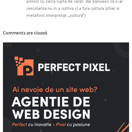
picioici cu carca rupta de carat. dar banuiesc ca s-ar
rescolariza nu in a cultiva ci a fura cultura (chiar si
metaforic interpretat „cultura”)
Comments are closed.