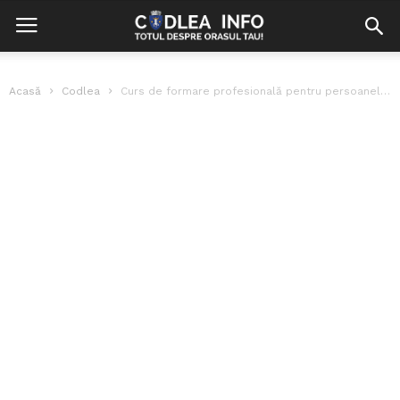
Acasă
Codlea
Curs de formare profesională pentru persoanele custodiate