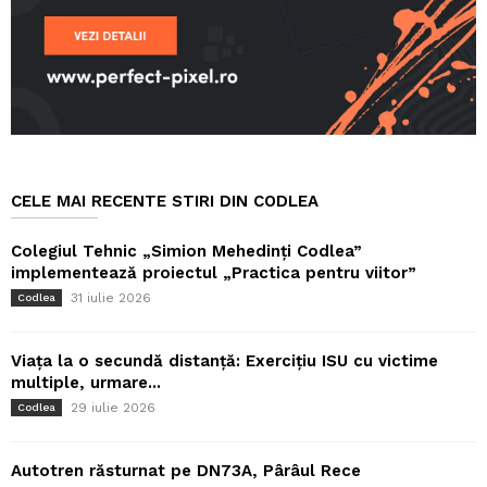
CELE MAI RECENTE STIRI DIN CODLEA
Colegiul Tehnic „Simion Mehedinți Codlea”
implementează proiectul „Practica pentru viitor”
31 iulie 2026
Codlea
Viața la o secundă distanță: Exercițiu ISU cu victime
multiple, urmare...
29 iulie 2026
Codlea
Autotren răsturnat pe DN73A, Pârâul Rece