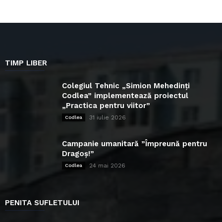
TIMP LIBER
Colegiul Tehnic „Simion Mehedinți
Codlea” implementează proiectul
„Practica pentru viitor”
31 iulie 2026
Codlea
Campanie umanitară ”Împreună pentru
Dragoș!”
24 mai 2026
Codlea
PENITA SUFLETULUI