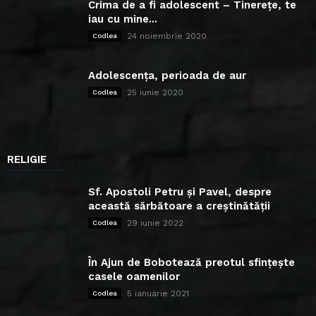
Crima de a fi adolescent – Tinerețe, te
iau cu mine...
24 noiembrie 2020
Codlea
Adolescența, perioada de aur
25 iunie 2020
Codlea
RELIGIE
Sf. Apostoli Petru și Pavel, despre
această sărbătoare a creștinătății
29 iunie 2022
Codlea
În Ajun de Bobotează preotul sfințește
casele oamenilor
5 ianuarie 2021
Codlea