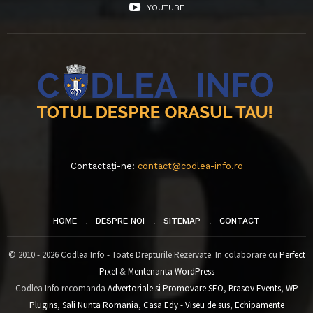
YOUTUBE
Contactați-ne:
contact@codlea-info.ro
HOME
DESPRE NOI
SITEMAP
CONTACT
© 2010 - 2026 Codlea Info - Toate Drepturile Rezervate. In colaborare cu
Perfect
Pixel
&
Mentenanta WordPress
Codlea Info recomanda
Advertoriale si Promovare SEO
,
Brasov Events
,
WP
Plugins
,
Sali Nunta Romania
,
Casa Edy - Viseu de sus
,
Echipamente