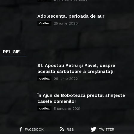
Adolescența, perioada de aur
25 iunie 2020
Codlea
RELIGIE
Sf. Apostoli Petru și Pavel, despre
această sărbătoare a creștinătății
29 iunie 2022
Codlea
În Ajun de Bobotează preotul sfințește
casele oamenilor
5 ianuarie 2021
Codlea
FACEBOOK
RSS
TWITTER