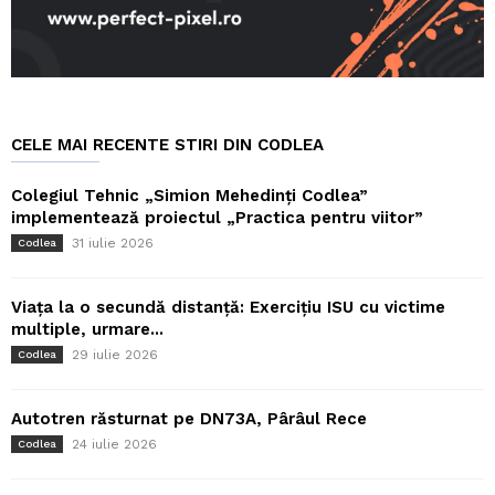
CELE MAI RECENTE STIRI DIN CODLEA
Colegiul Tehnic „Simion Mehedinți Codlea”
implementează proiectul „Practica pentru viitor”
31 iulie 2026
Codlea
Viața la o secundă distanță: Exercițiu ISU cu victime
multiple, urmare...
29 iulie 2026
Codlea
Autotren răsturnat pe DN73A, Pârâul Rece
24 iulie 2026
Codlea