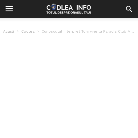
Acasă
Codlea
Cunoscutul interpret Toni vine la Paradis Club Mary