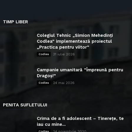
TIMP LIBER
Colegiul Tehnic „Simion Mehedinți
Codlea” implementează proiectul
„Practica pentru viitor”
31 iulie 2026
Codlea
Campanie umanitară ”Împreună pentru
Dragoș!”
24 mai 2026
Codlea
PENITA SUFLETULUI
Crima de a fi adolescent – Tinerețe, te
iau cu mine...
24 noiembrie 2020
Codlea