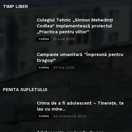
TIMP LIBER
Colegiul Tehnic „Simion Mehedinți
Codlea” implementează proiectul
„Practica pentru viitor”
31 iulie 2026
Codlea
Campanie umanitară ”Împreună pentru
Dragoș!”
24 mai 2026
Codlea
PENITA SUFLETULUI
Crima de a fi adolescent – Tinerețe, te
iau cu mine...
24 noiembrie 2020
Codlea