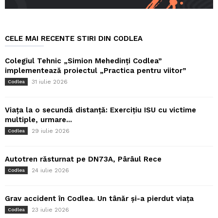
CELE MAI RECENTE STIRI DIN CODLEA
Colegiul Tehnic „Simion Mehedinți Codlea”
implementează proiectul „Practica pentru viitor”
31 iulie 2026
Codlea
Viața la o secundă distanță: Exercițiu ISU cu victime
multiple, urmare...
29 iulie 2026
Codlea
Autotren răsturnat pe DN73A, Pârâul Rece
24 iulie 2026
Codlea
Grav accident în Codlea. Un tânăr și-a pierdut viața
23 iulie 2026
Codlea