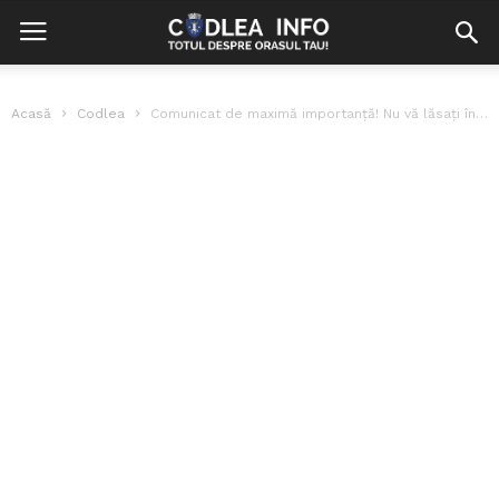
Acasă
Codlea
Comunicat de maximă importanță! Nu vă lăsați înșelați!