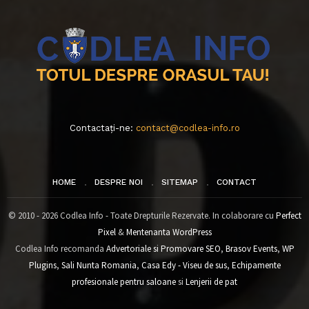
Contactați-ne:
contact@codlea-info.ro
HOME
DESPRE NOI
SITEMAP
CONTACT
© 2010 - 2026 Codlea Info - Toate Drepturile Rezervate. In colaborare cu
Perfect
Pixel
&
Mentenanta WordPress
Codlea Info recomanda
Advertoriale si Promovare SEO
,
Brasov Events
,
WP
Plugins
,
Sali Nunta Romania
,
Casa Edy - Viseu de sus
,
Echipamente
profesionale pentru saloane
si
Lenjerii de pat