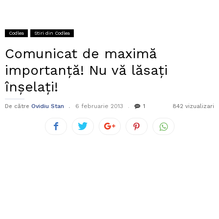
Codlea
Stiri din Codlea
Comunicat de maximă
importanță! Nu vă lăsați
înșelați!
De către
Ovidiu Stan
6 februarie 2013
1
842 vizualizari