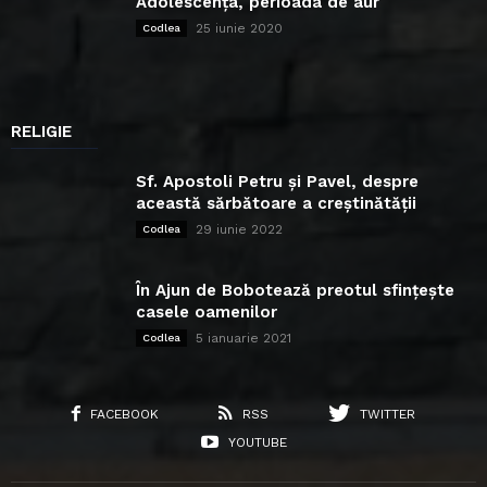
Adolescența, perioada de aur
25 iunie 2020
Codlea
RELIGIE
Sf. Apostoli Petru și Pavel, despre
această sărbătoare a creștinătății
29 iunie 2022
Codlea
În Ajun de Bobotează preotul sfințește
casele oamenilor
5 ianuarie 2021
Codlea
FACEBOOK
RSS
TWITTER
YOUTUBE