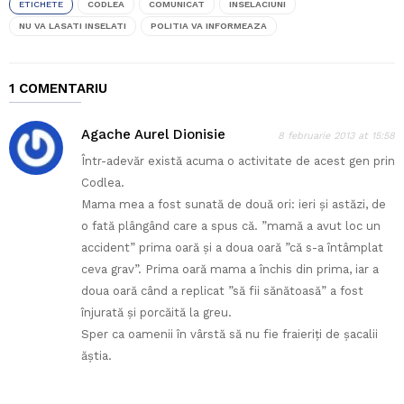
ETICHETE
CODLEA
COMUNICAT
INSELACIUNI
NU VA LASATI INSELATI
POLITIA VA INFORMEAZA
1 COMENTARIU
Agache Aurel Dionisie
8 februarie 2013 at 15:58
Într-adevăr există acuma o activitate de acest gen prin
Codlea.
Mama mea a fost sunată de două ori: ieri și astăzi, de
o fată plângând care a spus că. ”mamă a avut loc un
accident” prima oară și a doua oară ”că s-a întâmplat
ceva grav”. Prima oară mama a închis din prima, iar a
doua oară când a replicat ”să fii sănătoasă” a fost
înjurată și porcăită la greu.
Sper ca oamenii în vârstă să nu fie fraieriți de șacalii
ăștia.