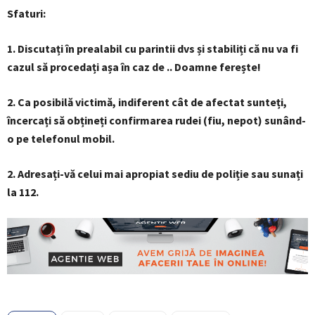
Sfaturi:
1. Discutați în prealabil cu parintii dvs și stabiliți că nu va fi
cazul să procedați așa în caz de .. Doamne ferește!
2. Ca posibilă victimă, indiferent cât de afectat sunteți,
încercați să obțineți confirmarea rudei (fiu, nepot) sunând-
o pe telefonul mobil.
2. Adresați-vă celui mai apropiat sediu de poliție sau sunați
la 112.