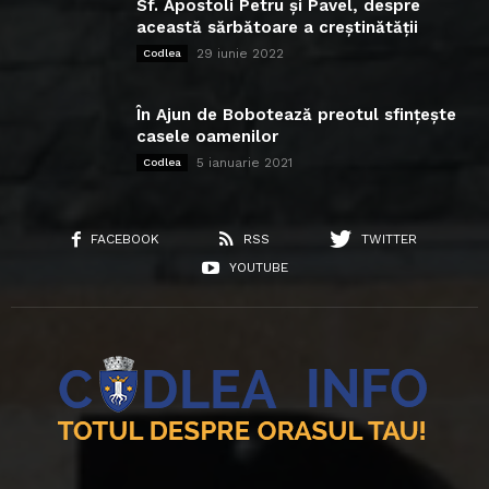
Sf. Apostoli Petru și Pavel, despre
această sărbătoare a creștinătății
29 iunie 2022
Codlea
În Ajun de Bobotează preotul sfințește
casele oamenilor
5 ianuarie 2021
Codlea
FACEBOOK
RSS
TWITTER
YOUTUBE