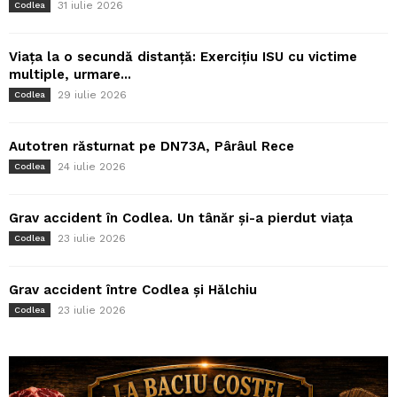
31 iulie 2026
Codlea
Viața la o secundă distanță: Exercițiu ISU cu victime
multiple, urmare...
29 iulie 2026
Codlea
Autotren răsturnat pe DN73A, Pârâul Rece
24 iulie 2026
Codlea
Grav accident în Codlea. Un tânăr și-a pierdut viața
23 iulie 2026
Codlea
Grav accident între Codlea și Hălchiu
23 iulie 2026
Codlea