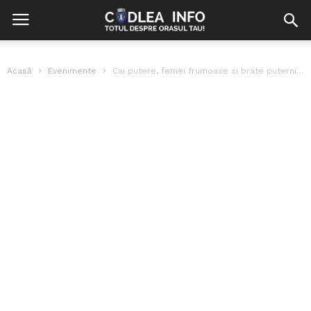
Acasă
Evenimente
Cai putere, femei frumoase si brate puternice la EXPO Inter Cars