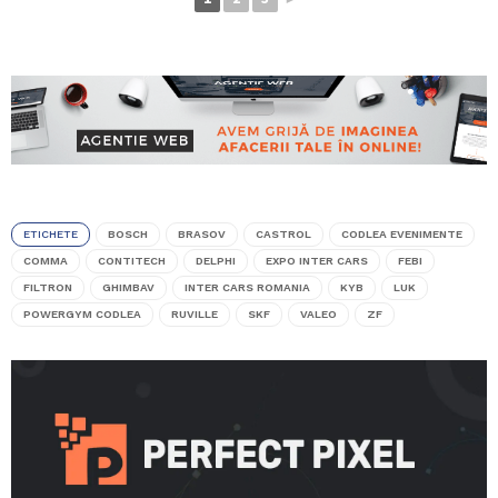
ETICHETE
BOSCH
BRASOV
CASTROL
CODLEA EVENIMENTE
COMMA
CONTITECH
DELPHI
EXPO INTER CARS
FEBI
FILTRON
GHIMBAV
INTER CARS ROMANIA
KYB
LUK
POWERGYM CODLEA
RUVILLE
SKF
VALEO
ZF