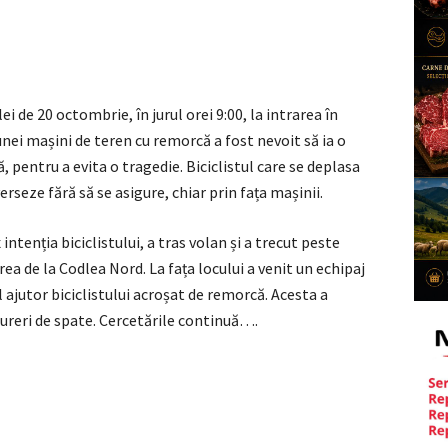
i de 20 octombrie, în jurul orei 9:00, la intrarea în
ei mașini de teren cu remorcă a fost nevoit să ia o
 pentru a evita o tragedie. Biciclistul care se deplasa
erseze fără să se asigure, chiar prin fața mașinii.
ntenția biciclistului, a tras volan și a trecut peste
rea de la Codlea Nord. La fața locului a venit un echipaj
ajutor biciclistului acroșat de remorcă. Acesta a
dureri de spate. Cercetările continuă….