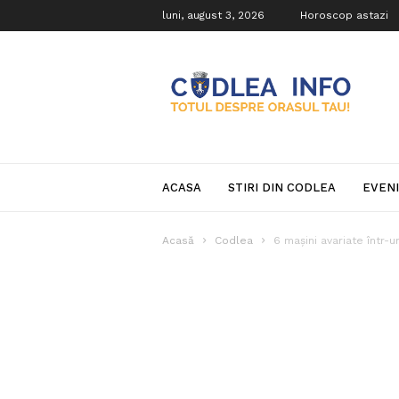
luni, august 3, 2026
Horoscop astazi
Codlea
Info
ACASA
STIRI DIN CODLEA
EVEN
Acasă
Codlea
6 mașini avariate într-u