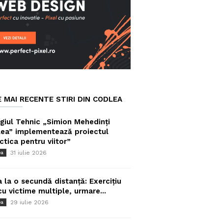
E MAI RECENTE STIRI DIN CODLEA
giul Tehnic „Simion Mehedinți
ea” implementează proiectul
ctica pentru viitor”
31 iulie 2026
ea
a la o secundă distanță: Exercițiu
cu victime multiple, urmare...
29 iulie 2026
ea