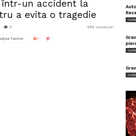
 într-un accident la
Auto
tru a evita o tragedie
Rec
Codl
0
996 vizualizari
Grav
uiți pe Twitter
pier
Codl
Grav
Codl