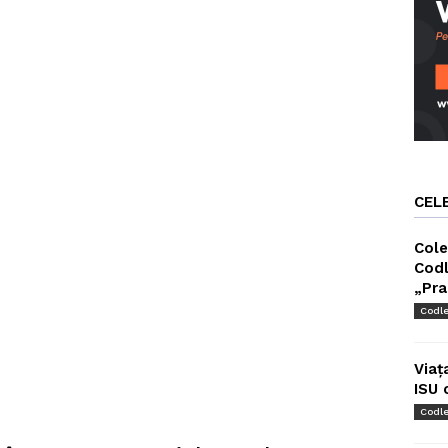
CEL
Cole
Codl
„Pra
Codl
Viaț
ISU 
Codl