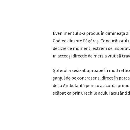
Evenimentul s-a produs în dimineața zile
Codlea dinspre Făgăraș. Conducătorul un
decizie de moment, extrem de inspirată,
în acceași direcție de mers a vrut să trav
Șoferul a sesizat aproape în mod reflex i
șanțul de pe contrasens, direct în parca
de la Ambulanță pentru a acorda primul 
scăpat ca prin urechile acului acuzând 