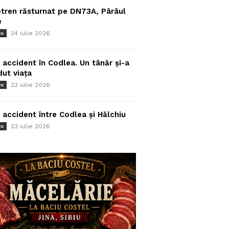
tren răsturnat pe DN73A, Pârâul
e
24 iulie 2026
ea
 accident în Codlea. Un tânăr și-a
dut viața
23 iulie 2026
ea
 accident între Codlea și Hălchiu
23 iulie 2026
ea