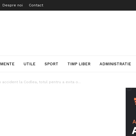
Despre noi
Contact
IMENTE
UTILE
SPORT
TIMP LIBER
ADMINISTRATIE
n accident la Codlea, totul pentru a evita o...