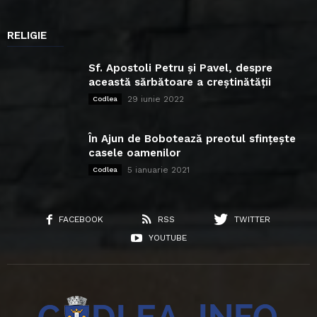
RELIGIE
Sf. Apostoli Petru și Pavel, despre
această sărbătoare a creștinătății
29 iunie 2022
Codlea
În Ajun de Bobotează preotul sfințește
casele oamenilor
5 ianuarie 2021
Codlea
FACEBOOK
RSS
TWITTER
YOUTUBE