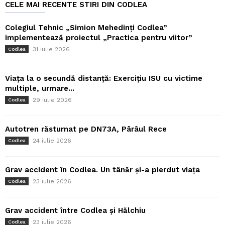
CELE MAI RECENTE STIRI DIN CODLEA
Colegiul Tehnic „Simion Mehedinți Codlea”
implementează proiectul „Practica pentru viitor”
31 iulie 2026
Codlea
Viața la o secundă distanță: Exercițiu ISU cu victime
multiple, urmare...
29 iulie 2026
Codlea
Autotren răsturnat pe DN73A, Pârâul Rece
24 iulie 2026
Codlea
Grav accident în Codlea. Un tânăr și-a pierdut viața
23 iulie 2026
Codlea
Grav accident între Codlea și Hălchiu
23 iulie 2026
Codlea