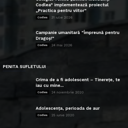
Codlea” implementează proiectul
„Practica pentru viitor”
31 iulie 2026
Codlea
Campanie umanitară ”Împreună pentru
Dragoș!”
24 mai 2026
Codlea
PENITA SUFLETULUI
Crima de a fi adolescent – Tinerețe, te
iau cu mine...
24 noiembrie 2020
Codlea
Adolescența, perioada de aur
25 iunie 2020
Codlea