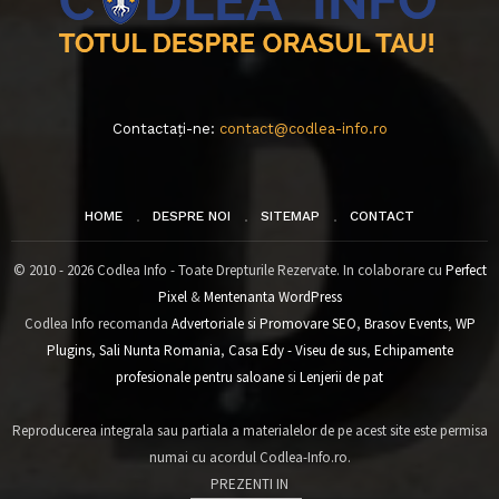
Contactați-ne:
contact@codlea-info.ro
HOME
DESPRE NOI
SITEMAP
CONTACT
© 2010 - 2026 Codlea Info - Toate Drepturile Rezervate. In colaborare cu
Perfect
Pixel
&
Mentenanta WordPress
Codlea Info recomanda
Advertoriale si Promovare SEO
,
Brasov Events
,
WP
Plugins
,
Sali Nunta Romania
,
Casa Edy - Viseu de sus
,
Echipamente
profesionale pentru saloane
si
Lenjerii de pat
Reproducerea integrala sau partiala a materialelor de pe acest site este permisa
numai cu acordul Codlea-Info.ro.
PREZENTI IN