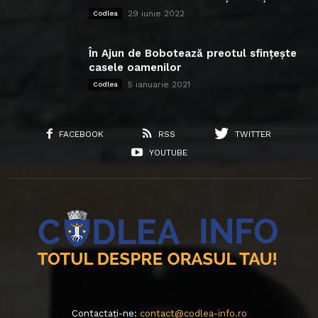
29 iunie 2022
Codlea
În Ajun de Bobotează preotul sfințește
casele oamenilor
5 ianuarie 2021
Codlea
FACEBOOK
RSS
TWITTER
YOUTUBE
Contactați-ne:
contact@codlea-info.ro