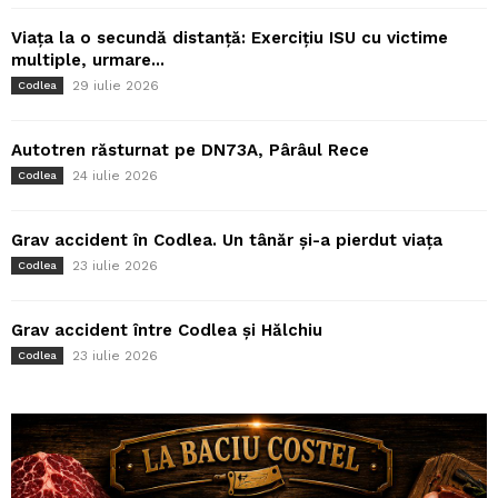
Viața la o secundă distanță: Exercițiu ISU cu victime
multiple, urmare...
29 iulie 2026
Codlea
Autotren răsturnat pe DN73A, Pârâul Rece
24 iulie 2026
Codlea
Grav accident în Codlea. Un tânăr și-a pierdut viața
23 iulie 2026
Codlea
Grav accident între Codlea și Hălchiu
23 iulie 2026
Codlea