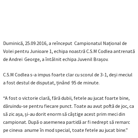
Duminică, 25.09.2016, a reînceput Campionatul Național de
Volei pentru Junioare 1, echipa noastră C.S.M Codlea antrenată
de Andrei George, a întâlnit echipa Juvenil Brașov.
C.S.M Codlea s-a impus foarte clar cu scorul de 3-1, deși meciul
a fost destul de disputat, ținând 95 de minute.
“A fost o victorie clară, fără dubii, fetele au jucat foarte bine,
dăruindu-se pentru fiecare punct. Toate au avut poftă de joc, ca
să zic așa, și-au dorit enorm să câștige acest prim meci din
campionat. După o asemenea partidă ar fi nedrept să remarc
pe cineva anume în mod special, toate fetele au jucat bine.”