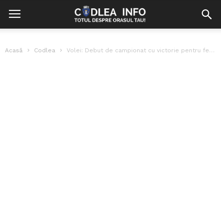
Acasă
Codlea
Volei: Debut de campionat cu victorie pentru fetele de la CSM Codlea