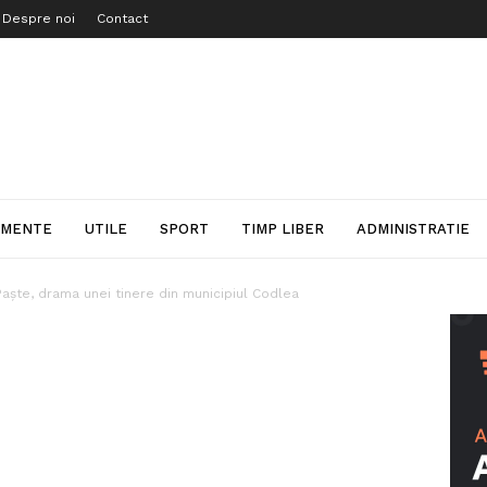
Despre noi
Contact
IMENTE
UTILE
SPORT
TIMP LIBER
ADMINISTRATIE
 Paște, drama unei tinere din municipiul Codlea