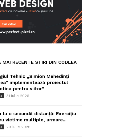
E MAI RECENTE STIRI DIN CODLEA
giul Tehnic „Simion Mehedinți
ea” implementează proiectul
ctica pentru viitor”
31 iulie 2026
ea
a la o secundă distanță: Exercițiu
cu victime multiple, urmare...
29 iulie 2026
ea