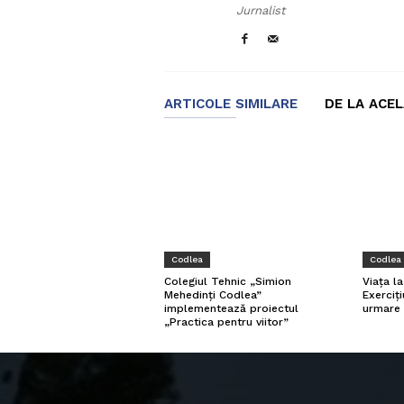
Jurnalist
ARTICOLE SIMILARE
DE LA ACE
Codlea
Codlea
Viața l
Colegiul Tehnic „Simion
Exerciți
Mehedinți Codlea”
urmare 
implementează proiectul
„Practica pentru viitor”