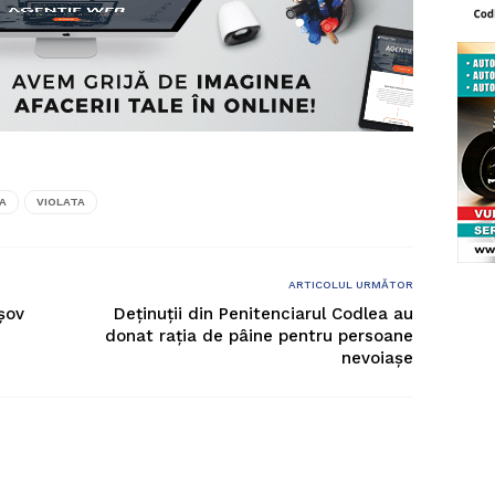
A
VIOLATA
ARTICOLUL URMĂTOR
șov
Deținuții din Penitenciarul Codlea au
donat rația de pâine pentru persoane
nevoiașe