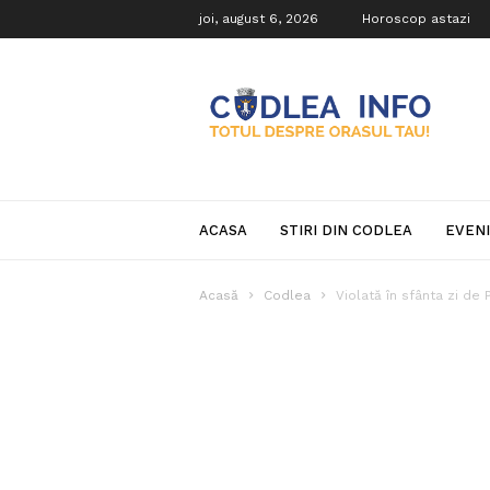
joi, august 6, 2026
Horoscop astazi
Codlea
Info
ACASA
STIRI DIN CODLEA
EVEN
Acasă
Codlea
Violată în sfânta zi de