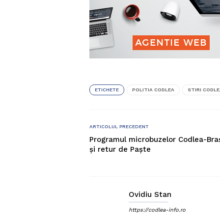
ETICHETE
POLITIA CODLEA
STIRI CODLE
ARTICOLUL PRECEDENT
Programul microbuzelor Codlea-Bra
și retur de Paște
Ovidiu Stan
https://codlea-info.ro