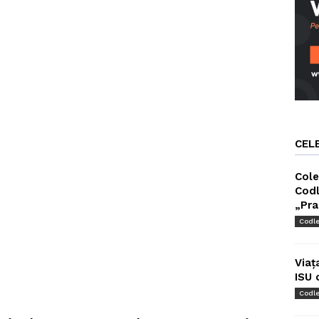
CEL
Cole
Codl
„Pra
Codl
Viaț
ISU 
Codl