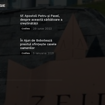
GIE
Sf. Apostoli Petru și Pavel,
despre această sărbătoare a
creștinătății
29 iunie 2022
Codlea
În Ajun de Bobotează
preotul sfințește casele
oamenilor
5 ianuarie 2021
Codlea
E