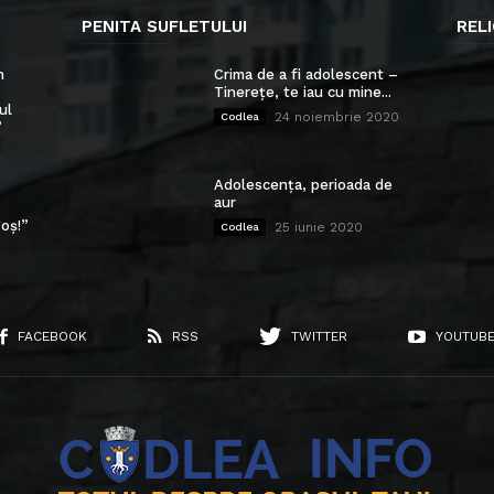
PENITA SUFLETULUI
RELI
n
Crima de a fi adolescent –
Tinerețe, te iau cu mine...
ul
24 noiembrie 2020
Codlea
”
Adolescența, perioada de
aur
oș!”
25 iunie 2020
Codlea
FACEBOOK
RSS
TWITTER
YOUTUB