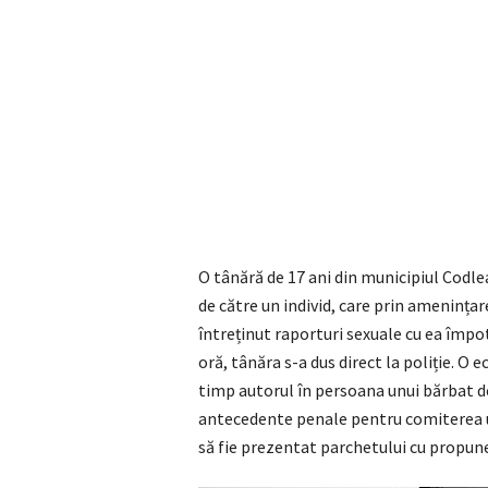
O tânără de 17 ani din municipiul Codlea 
de către un individ, care prin amenințar
întreținut raporturi sexuale cu ea împot
oră, tânăra s-a dus direct la poliție. O e
timp autorul în persoana unui bărbat de
antecedente penale pentru comiterea un
să fie prezentat parchetului cu propun