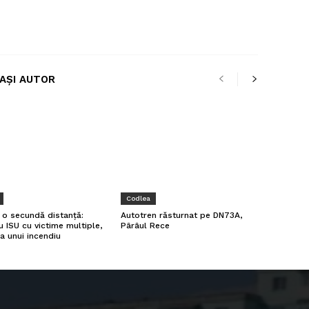
LAȘI AUTOR
Codlea
a o secundă distanță:
Autotren răsturnat pe DN73A,
u ISU cu victime multiple,
Pârâul Rece
a unui incendiu