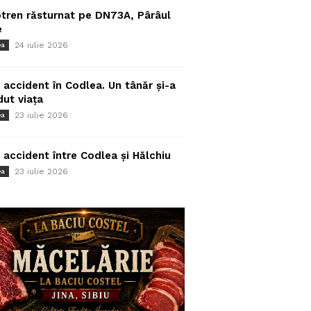
tren răsturnat pe DN73A, Pârâul
e
24 iulie 2026
ea
 accident în Codlea. Un tânăr și-a
dut viața
23 iulie 2026
ea
 accident între Codlea și Hălchiu
23 iulie 2026
ea