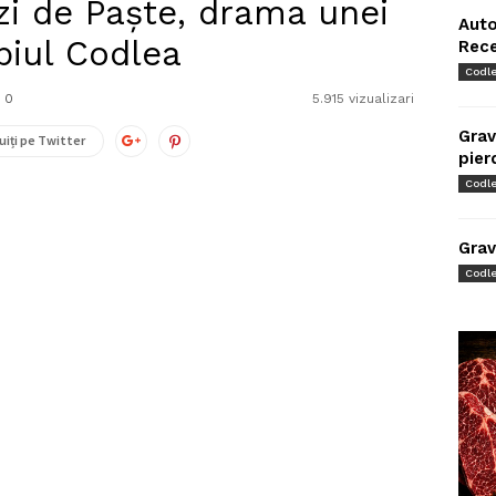
 zi de Paște, drama unei
Auto
piul Codlea
Rec
Codl
0
5.915 vizualizari
Grav
uiți pe Twitter
pier
Codl
Grav
Codl