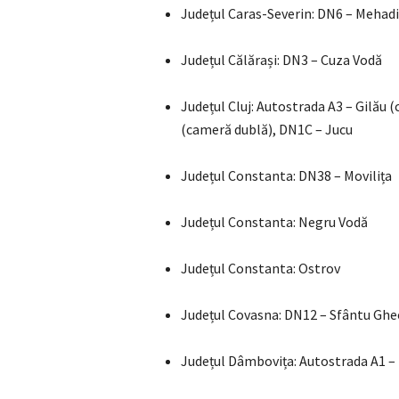
Județul Caras-Severin: DN6 – Mehadi
Județul Călărași: DN3 – Cuza Vodă
Județul Cluj: Autostrada A3 – Gilău 
(cameră dublă), DN1C – Jucu
Județul Constanta: DN38 – Movilița
Județul Constanta: Negru Vodă
Județul Constanta: Ostrov
Județul Covasna: DN12 – Sfântu Gh
Județul Dâmbovița: Autostrada A1 –