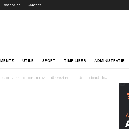
Despre noi
Contact
IMENTE
UTILE
SPORT
TIMP LIBER
ADMINISTRATIE
supraveghere pentru rovinietă? Vezi noua listă publicată de...