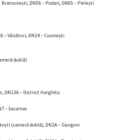
– Bratovoești, DN56 – Podari, DN65 – Pielești
26 – Vânători, DN24 – Cosmești
cameră dublă)
c, DN13A – District Harghita
DN7 – Sacamas
etești (cameră dublă), DN2A – Giurgeni