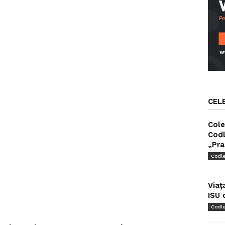
CEL
Cole
Codl
„Pra
Codl
Viaț
ISU 
Codl