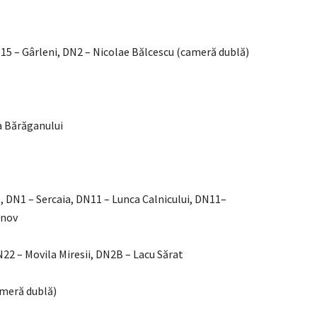
15 – Gârleni, DN2 – Nicolae Bălcescu (cameră dublă)
a Bărăganului
s, DN1 – Sercaia, DN11 – Lunca Calnicului, DN11–
șnov
N22 – Movila Miresii, DN2B – Lacu Sărat
ameră dublă)