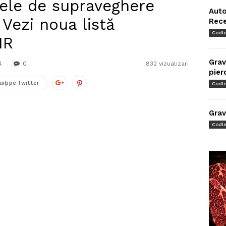
ele de supraveghere
Auto
 Vezi noua listă
Rec
Codl
IR
Grav
4
0
832 vizualizari
pier
uiți pe Twitter
Codl
Grav
Codl