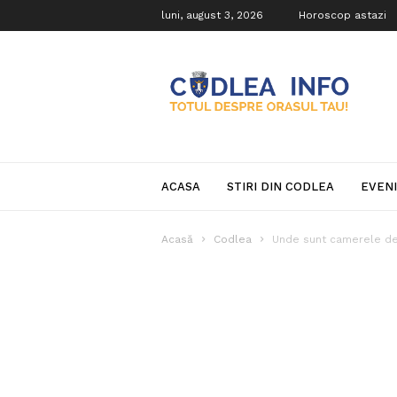
luni, august 3, 2026
Horoscop astazi
Codlea
Info
ACASA
STIRI DIN CODLEA
EVEN
Acasă
Codlea
Unde sunt camerele de 