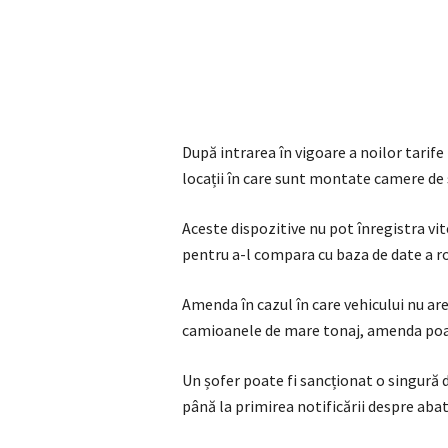
După intrarea în vigoare a noilor tarife
locații în care sunt montate camere de 
Aceste dispozitive nu pot înregistra vi
pentru a-l compara cu baza de date a ro
Amenda în cazul în care vehicului nu are 
camioanele de mare tonaj, amenda poate
Un șofer poate fi sancționat o singură 
până la primirea notificării despre aba