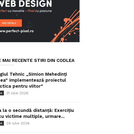
E MAI RECENTE STIRI DIN CODLEA
giul Tehnic „Simion Mehedinți
ea” implementează proiectul
ctica pentru viitor”
31 iulie 2026
ea
a la o secundă distanță: Exercițiu
cu victime multiple, urmare...
29 iulie 2026
ea