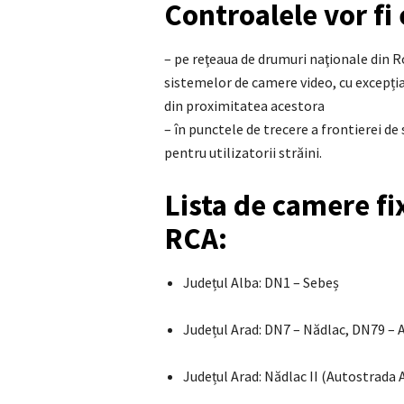
Controalele vor fi
– pe reţeaua de drumuri naţionale din 
sistemelor de camere video, cu excepția
din proximitatea acestora
– în punctele de trecere a frontierei de
pentru utilizatorii străini.
Lista de camere fi
RCA:
Județul Alba: DN1 – Sebeș
Județul Arad: DN7 – Nădlac, DN79 – 
Județul Arad: Nădlac II (Autostrada 