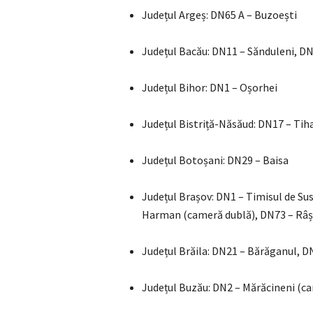
Județul Argeș: DN65 A – Buzoești
Județul Bacău: DN11 – Sănduleni, DN
Județul Bihor: DN1 – Oșorhei
Județul Bistriță-Năsăud: DN17 – Tih
Județul Botoșani: DN29 – Baisa
Județul Brașov: DN1 – Timisul de Su
Harman (cameră dublă), DN73 – Râ
Județul Brăila: DN21 – Bărăganul, D
Județul Buzău: DN2 – Mărăcineni (c