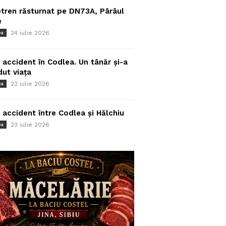
tren răsturnat pe DN73A, Pârâul
e
24 iulie 2026
ea
 accident în Codlea. Un tânăr și-a
dut viața
23 iulie 2026
ea
 accident între Codlea și Hălchiu
23 iulie 2026
ea