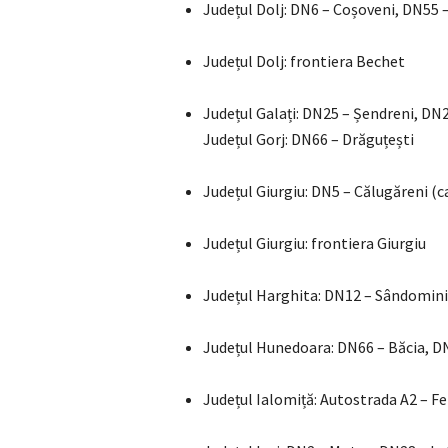
Județul Dolj: DN6 – Coșoveni, DN55 
Județul Dolj: frontiera Bechet
Județul Galați: DN25 – Șendreni, DN
Județul Gorj: DN66 – Drăguțești
Județul Giurgiu: DN5 – Călugăreni (
Județul Giurgiu: frontiera Giurgiu
Județul Harghita: DN12 – Sândomini
Județul Hunedoara: DN66 – Băcia, 
Județul Ialomiță: Autostrada A2 – F