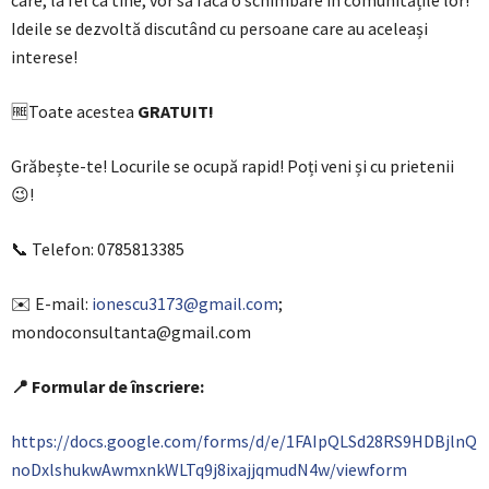
care, la fel ca tine, vor să facă o schimbare în comunitățile lor!
Ideile se dezvoltă discutând cu persoane care au aceleași
interese!
🆓Toate acestea
GRATUIT!
Grăbește-te! Locurile se ocupă rapid! Poți veni și cu prietenii
😉!
📞 Telefon: 0785813385
✉️ E-mail:
ionescu3173@gmail.com
;
mondoconsultanta@gmail.com
📍 Formular de înscriere:
https://docs.google.com/forms/d/e/1FAIpQLSd28RS9HDBjlnQ
noDxlshukwAwmxnkWLTq9j8ixajjqmudN4w/viewform