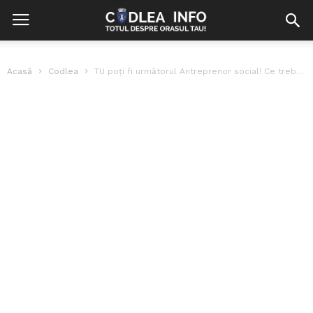
Acasă
Codlea
TU poți fi următorul Antreprenor social! Ce trebuie să faci?