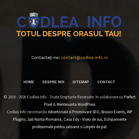
Contactați-ne:
contact@codlea-info.ro
HOME
DESPRE NOI
SITEMAP
CONTACT
© 2010 - 2026 Codlea Info - Toate Drepturile Rezervate. In colaborare cu
Perfect
Pixel
&
Mentenanta WordPress
Codlea Info recomanda
Advertoriale si Promovare SEO
,
Brasov Events
,
WP
Plugins
,
Sali Nunta Romania
,
Casa Edy - Viseu de sus
,
Echipamente
profesionale pentru saloane
si
Lenjerii de pat