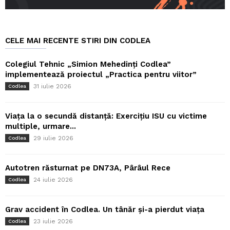
CELE MAI RECENTE STIRI DIN CODLEA
Colegiul Tehnic „Simion Mehedinți Codlea”
implementează proiectul „Practica pentru viitor”
31 iulie 2026
Codlea
Viața la o secundă distanță: Exercițiu ISU cu victime
multiple, urmare...
29 iulie 2026
Codlea
Autotren răsturnat pe DN73A, Pârâul Rece
24 iulie 2026
Codlea
Grav accident în Codlea. Un tânăr și-a pierdut viața
23 iulie 2026
Codlea