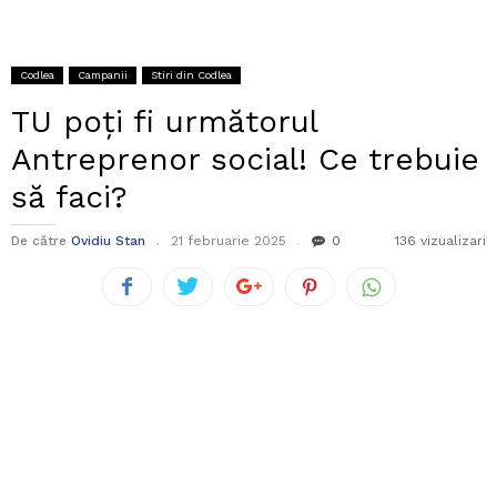
Codlea
Campanii
Stiri din Codlea
TU poți fi următorul
Antreprenor social! Ce trebuie
să faci?
De către
Ovidiu Stan
21 februarie 2025
0
136 vizualizari