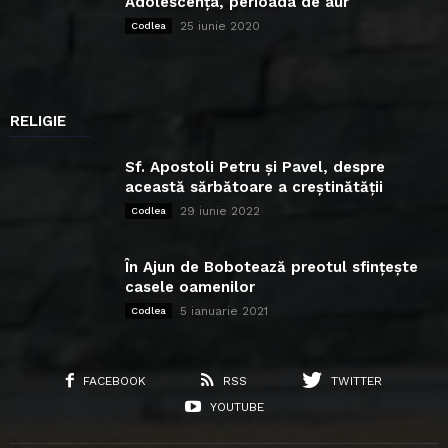
Adolescența, perioada de aur
25 iunie 2020
Codlea
RELIGIE
Sf. Apostoli Petru și Pavel, despre
această sărbătoare a creștinătății
29 iunie 2022
Codlea
În Ajun de Bobotează preotul sfințește
casele oamenilor
5 ianuarie 2021
Codlea
FACEBOOK
RSS
TWITTER
YOUTUBE