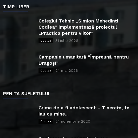
TIMP LIBER
Colegiul Tehnic „Simion Mehedinți
Codlea” implementează proiectul
„Practica pentru viitor”
31 iulie 2026
Codlea
Campanie umanitară ”Împreună pentru
Dragoș!”
24 mai 2026
Codlea
PENITA SUFLETULUI
Crima de a fi adolescent – Tinerețe, te
iau cu mine...
24 noiembrie 2020
Codlea