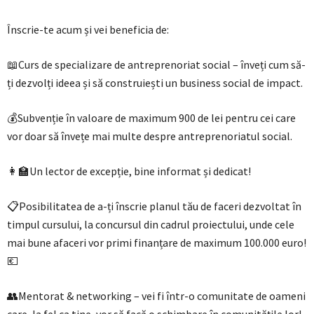
Înscrie-te acum și vei beneficia de:
📖Curs de specializare de antreprenoriat social – înveți cum să-
ți dezvolți ideea și să construiești un business social de impact.
💰Subvenție în valoare de maximum 900 de lei pentru cei care
vor doar să învețe mai multe despre antreprenoriatul social.
👩‍🏫Un lector de excepție, bine informat și dedicat!
📋Posibilitatea de a-ți înscrie planul tău de faceri dezvoltat în
timpul cursului, la concursul din cadrul proiectului, unde cele
mai bune afaceri vor primi finanțare de maximum 100.000 euro!
💶
👥Mentorat & networking – vei fi într-o comunitate de oameni