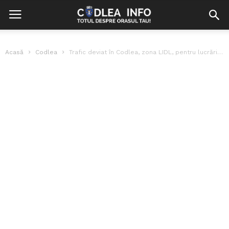
Acasă
Codlea
Trafic deviat în Codlea, zona LIDL, pentru lucrări de reparații DN1