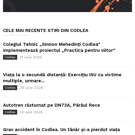
CELE MAI RECENTE STIRI DIN CODLEA
Colegiul Tehnic „Simion Mehedinți Codlea”
implementează proiectul „Practica pentru viitor”
31 iulie 2026
Codlea
Viața la o secundă distanță: Exercițiu ISU cu victime
multiple, urmare...
29 iulie 2026
Codlea
Autotren răsturnat pe DN73A, Pârâul Rece
24 iulie 2026
Codlea
Grav accident în Codlea. Un tânăr și-a pierdut viața