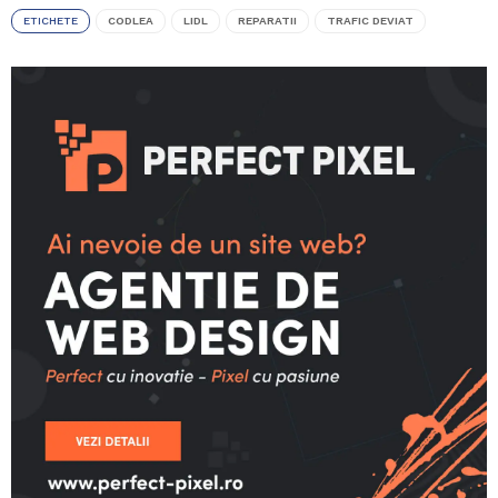
ETICHETE
CODLEA
LIDL
REPARATII
TRAFIC DEVIAT