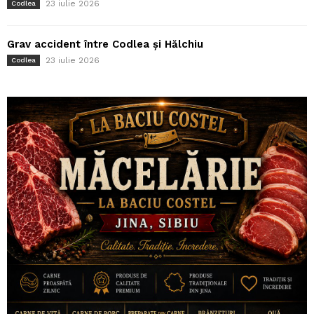
23 iulie 2026
Codlea
Grav accident între Codlea și Hălchiu
23 iulie 2026
Codlea