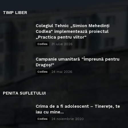
TIMP LIBER
Colegiul Tehnic „Simion Mehedinți
Codlea” implementează proiectul
„Practica pentru viitor”
31 iulie 2026
Codlea
Campanie umanitară ”Împreună pentru
Dragoș!”
24 mai 2026
Codlea
PENITA SUFLETULUI
Crima de a fi adolescent – Tinerețe, te
iau cu mine...
24 noiembrie 2020
Codlea