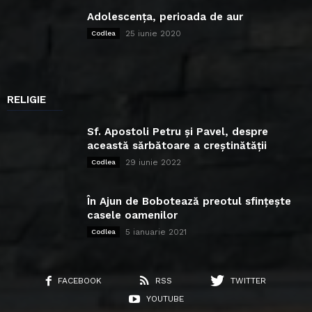
Adolescența, perioada de aur
25 iunie 2020
Codlea
RELIGIE
Sf. Apostoli Petru și Pavel, despre
această sărbătoare a creștinătății
29 iunie 2022
Codlea
În Ajun de Bobotează preotul sfințește
casele oamenilor
5 ianuarie 2021
Codlea
FACEBOOK
RSS
TWITTER
YOUTUBE