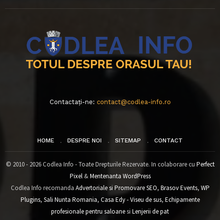
Contactați-ne:
contact@codlea-info.ro
HOME
DESPRE NOI
SITEMAP
CONTACT
© 2010 - 2026 Codlea Info - Toate Drepturile Rezervate. In colaborare cu
Perfect
Pixel
&
Mentenanta WordPress
Codlea Info recomanda
Advertoriale si Promovare SEO
,
Brasov Events
,
WP
Plugins
,
Sali Nunta Romania
,
Casa Edy - Viseu de sus
,
Echipamente
profesionale pentru saloane
si
Lenjerii de pat