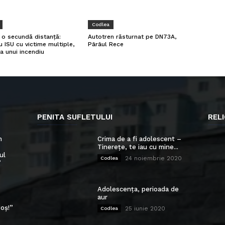
Codlea
a o secundă distanță:
Autotren răsturnat pe DN73A,
u ISU cu victime multiple,
Pârâul Rece
a unui incendiu
PENITA SUFLETULUI
RELI
n
Crima de a fi adolescent –
Tinerețe, te iau cu mine...
ul
24 noiembrie 2020
Codlea
”
Adolescența, perioada de
aur
oș!”
25 iunie 2020
Codlea