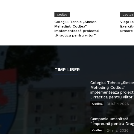
Codlea
Codlea
Viața l
Colegiul Tehnic „Simion
Exerciți
Mehedinți Codlea”
urmare 
implementează proiectul
„Practica pentru viitor”
TIMP LIBER
Colegiul Tehnic „Simio
Mehedinți Codlea”
implementează proiect
„Practica pentru viitor
31 iulie 2026
Codlea
Campanie umanitară
”Împreună pentru Drag
24 mai 2026
Codlea