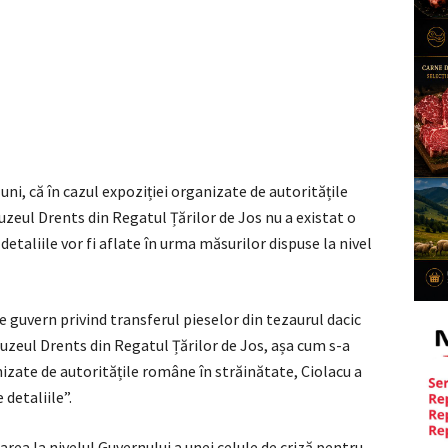
ni, că în cazul expoziției organizate de autoritățile
uzeul Drents din Regatul Țărilor de Jos nu a existat o
detaliile vor fi aflate în urma măsurilor dispuse la nivel
e guvern privind transferul pieselor din tezaurul dacic
Muzeul Drents din Regatul Țărilor de Jos, așa cum s-a
nizate de autoritățile române în străinătate, Ciolacu a
detaliile”.
rea la nivelul Guvernului a unei celule de criză pentru