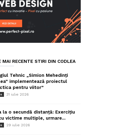
E MAI RECENTE STIRI DIN CODLEA
giul Tehnic „Simion Mehedinți
ea” implementează proiectul
ctica pentru viitor”
31 iulie 2026
ea
a la o secundă distanță: Exercițiu
cu victime multiple, urmare...
29 iulie 2026
ea