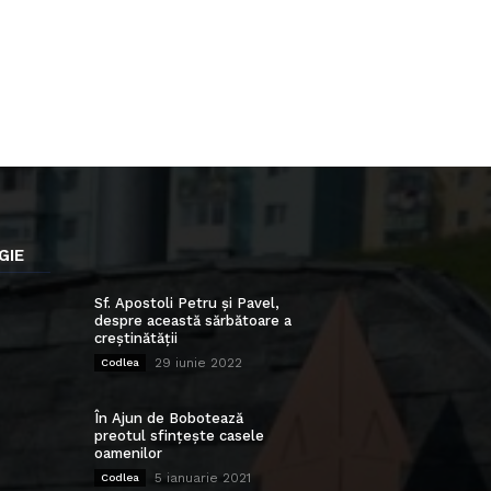
GIE
Sf. Apostoli Petru și Pavel,
despre această sărbătoare a
creștinătății
29 iunie 2022
Codlea
În Ajun de Bobotează
preotul sfințește casele
oamenilor
5 ianuarie 2021
Codlea