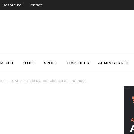
Despre noi
Contact
IMENTE
UTILE
SPORT
TIMP LIBER
ADMINISTRATIE
cos ILEGAL din țară! Marcel Ciolacu a confirmat:...