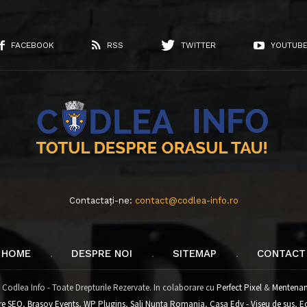
FACEBOOK
RSS
TWITTER
YOUTUB
Contactați-ne:
contact@codlea-info.ro
HOME
DESPRE NOI
SITEMAP
CONTACT
 Codlea Info - Toate Drepturile Rezervate. In colaborare cu
Perfect Pixel
&
Mentenan
re SEO
,
Brasov Events
,
WP Plugins
,
Sali Nunta Romania
,
Casa Edy - Viseu de sus
,
E