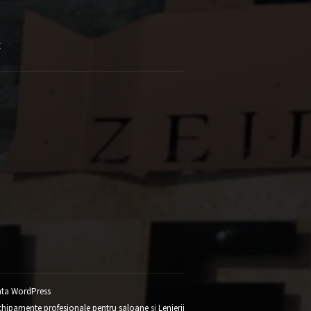
E
ta WordPress
chipamente profesionale pentru saloane
si
Lenjerii