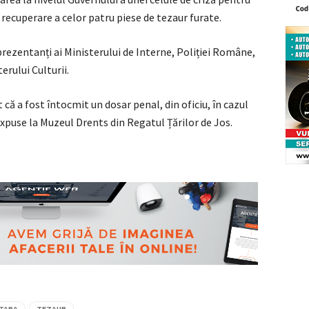
 recuperare a celor patru piese de tezaur furate.
prezentanți ai Ministerului de Interne, Poliției Române,
erului Culturii.
ă a fost întocmit un dosar penal, din oficiu, în cazul
expuse la Muzeul Drents din Regatul Țărilor de Jos.
TARA
TEZAUR