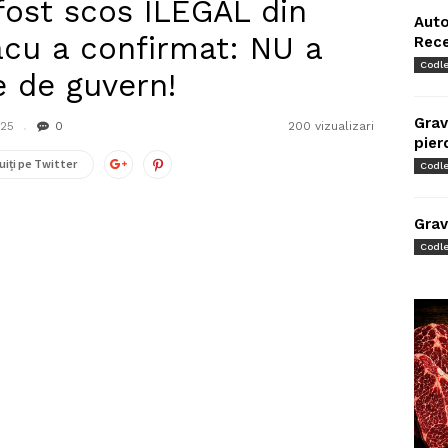
fost scos ILEGAL din
Auto
acu a confirmat: NU a
Rec
Codl
e de guvern!
Grav
025
0
200 vizualizari
pier
uiți pe Twitter
Codl
Grav
Codl