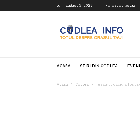
luni, august 3, 2026
Horoscop astazi
Codlea
Info
ACASA
STIRI DIN CODLEA
EVEN
Acasă
Codlea
Tezaurul dacic a fost s