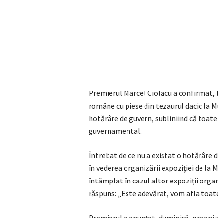
Premierul Marcel Ciolacu a confirmat, lu
române cu piese din tezaurul dacic la M
hotărâre de guvern, subliniind că toate 
guvernamental.
Întrebat de ce nu a existat o hotărâre d
în vederea organizării expoziției de la 
întâmplat în cazul altor expoziții orga
răspuns: „Este adevărat, vom afla toate 
Premierul a anunțat, duminică, organiza