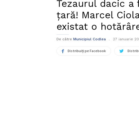
Tezaurul dacic a 
țară! Marcel Ciol
existat o hotărâr
De către
Municipiul Codlea
27 ianuarie 2
Distribuiți pe Facebook
Distrib