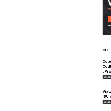
CEL
Cole
Codl
„Pra
Codl
Viaț
ISU 
Codl