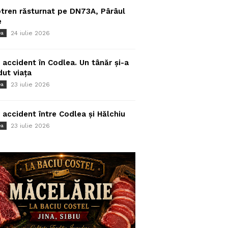
tren răsturnat pe DN73A, Pârâul
e
24 iulie 2026
ea
 accident în Codlea. Un tânăr și-a
dut viața
23 iulie 2026
ea
 accident între Codlea și Hălchiu
23 iulie 2026
ea