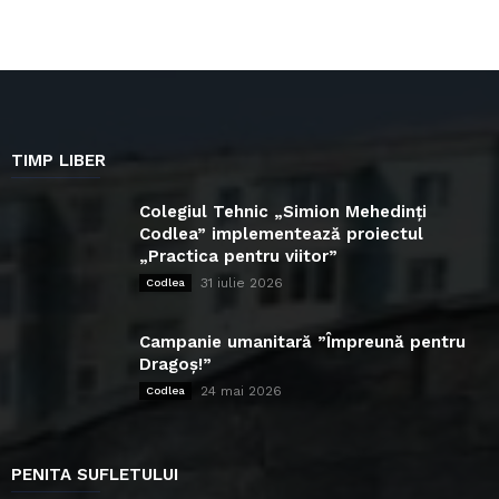
TIMP LIBER
Colegiul Tehnic „Simion Mehedinți
Codlea” implementează proiectul
„Practica pentru viitor”
31 iulie 2026
Codlea
Campanie umanitară ”Împreună pentru
Dragoș!”
24 mai 2026
Codlea
PENITA SUFLETULUI