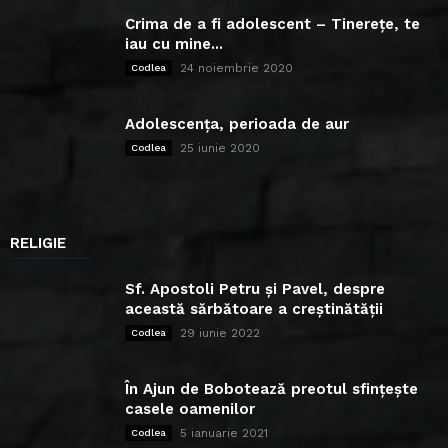
Crima de a fi adolescent – Tinerețe, te
iau cu mine...
24 noiembrie 2020
Codlea
Adolescența, perioada de aur
25 iunie 2020
Codlea
RELIGIE
Sf. Apostoli Petru și Pavel, despre
această sărbătoare a creștinătății
29 iunie 2022
Codlea
În Ajun de Bobotează preotul sfințește
casele oamenilor
5 ianuarie 2021
Codlea