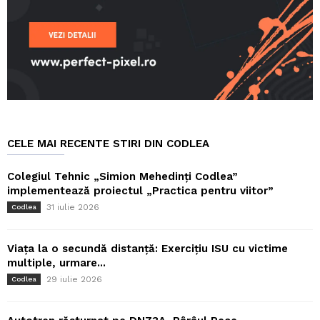
CELE MAI RECENTE STIRI DIN CODLEA
Colegiul Tehnic „Simion Mehedinți Codlea”
implementează proiectul „Practica pentru viitor”
31 iulie 2026
Codlea
Viața la o secundă distanță: Exercițiu ISU cu victime
multiple, urmare...
29 iulie 2026
Codlea