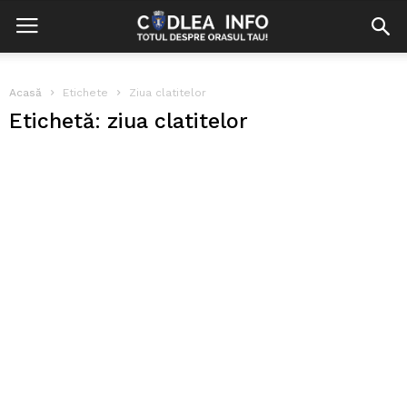
Acasă
Etichete
Ziua clatitelor
Etichetă: ziua clatitelor