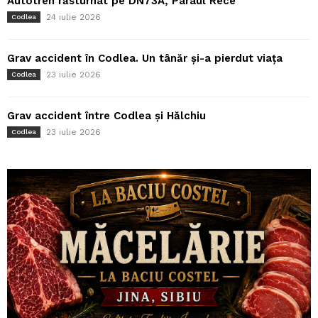
Autotren răsturnat pe DN73A, Pârâul Rece
24 iulie 2026
Codlea
Grav accident în Codlea. Un tânăr și-a pierdut viața
23 iulie 2026
Codlea
Grav accident între Codlea și Hălchiu
23 iulie 2026
Codlea