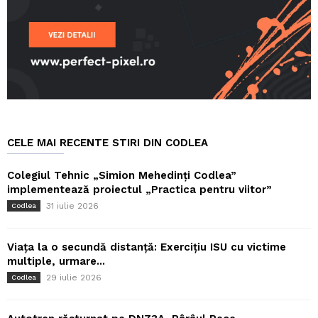
CELE MAI RECENTE STIRI DIN CODLEA
Colegiul Tehnic „Simion Mehedinți Codlea”
implementează proiectul „Practica pentru viitor”
31 iulie 2026
Codlea
Viața la o secundă distanță: Exercițiu ISU cu victime
multiple, urmare...
29 iulie 2026
Codlea