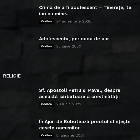
Crima de a fi adolescent – Tinerețe, te
iau cu mine...
24 noiembrie 2020
Codlea
Adolescența, perioada de aur
25 iunie 2020
Codlea
RELIGIE
Sf. Apostoli Petru și Pavel, despre
această sărbătoare a creștinătății
29 iunie 2022
Codlea
În Ajun de Bobotează preotul sfințește
casele oamenilor
5 ianuarie 2021
Codlea