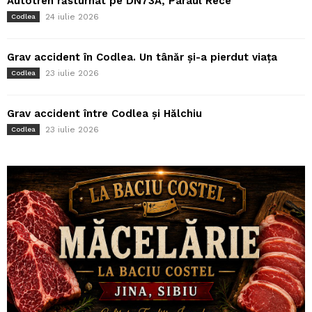
Autotren răsturnat pe DN73A, Pârâul Rece
24 iulie 2026
Codlea
Grav accident în Codlea. Un tânăr și-a pierdut viața
23 iulie 2026
Codlea
Grav accident între Codlea și Hălchiu
23 iulie 2026
Codlea