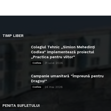
TIMP LIBER
Colegiul Tehnic „Simion Mehedinți
Codlea” implementează proiectul
„Practica pentru viitor”
31 iulie 2026
Codlea
Campanie umanitară ”Împreună pentru
Dragoș!”
24 mai 2026
Codlea
PENITA SUFLETULUI