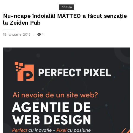
Codlea
Nu-ncape îndoială! MATTEO a făcut senzație
la Zeiden Pub
19 ianuarie 2013
1