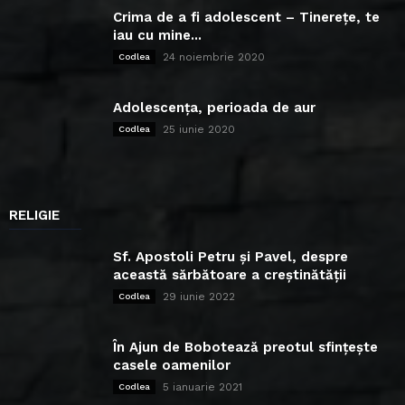
Crima de a fi adolescent – Tinerețe, te
iau cu mine...
24 noiembrie 2020
Codlea
Adolescența, perioada de aur
25 iunie 2020
Codlea
RELIGIE
Sf. Apostoli Petru și Pavel, despre
această sărbătoare a creștinătății
29 iunie 2022
Codlea
În Ajun de Bobotează preotul sfințește
casele oamenilor
5 ianuarie 2021
Codlea