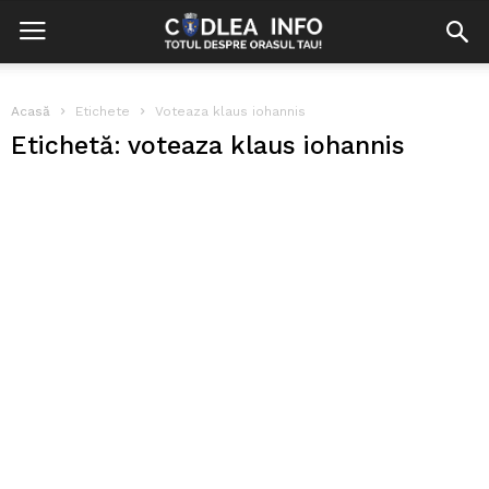
Acasă
Etichete
Voteaza klaus iohannis
Etichetă: voteaza klaus iohannis