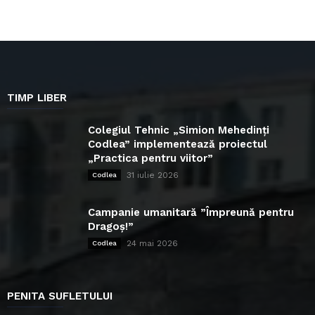
TIMP LIBER
Colegiul Tehnic „Simion Mehedinți
Codlea” implementează proiectul
„Practica pentru viitor”
31 iulie 2026
Codlea
Campanie umanitară ”Împreună pentru
Dragoș!”
24 mai 2026
Codlea
PENITA SUFLETULUI