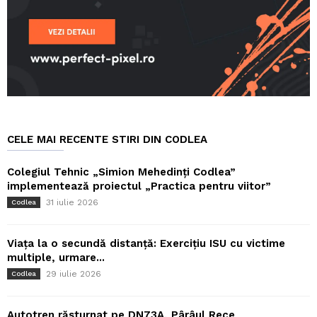
CELE MAI RECENTE STIRI DIN CODLEA
Colegiul Tehnic „Simion Mehedinți Codlea”
implementează proiectul „Practica pentru viitor”
31 iulie 2026
Codlea
Viața la o secundă distanță: Exercițiu ISU cu victime
multiple, urmare...
29 iulie 2026
Codlea
Autotren răsturnat pe DN73A, Pârâul Rece