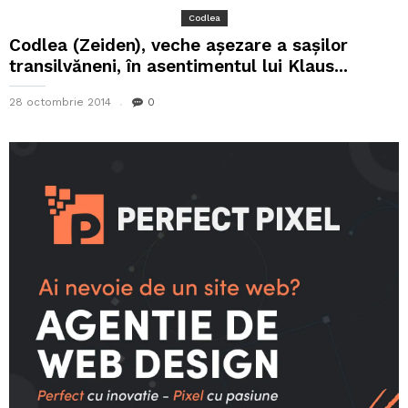
Codlea
Codlea (Zeiden), veche așezare a sașilor
transilvăneni, în asentimentul lui Klaus...
28 octombrie 2014
0