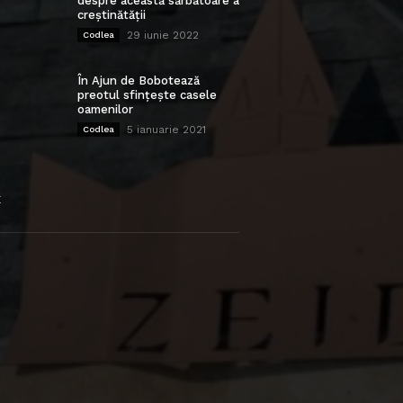
despre această sărbătoare a
creștinătății
29 iunie 2022
Codlea
În Ajun de Bobotează
preotul sfințește casele
oamenilor
5 ianuarie 2021
Codlea
E