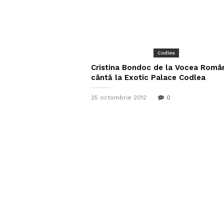
Codlea
Cristina Bondoc de la Vocea Român
cântă la Exotic Palace Codlea
25 octombrie 2012
0