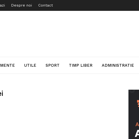
azi
Despre noi
Contact
IMENTE
UTILE
SPORT
TIMP LIBER
ADMINISTRATIE
i