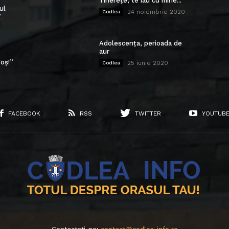
Tinerețe, te iau cu mine...
ul
24 noiembrie 2020
Codlea
”
Adolescența, perioada de
aur
oș!”
25 iunie 2020
Codlea
FACEBOOK
RSS
TWITTER
YOUTUB