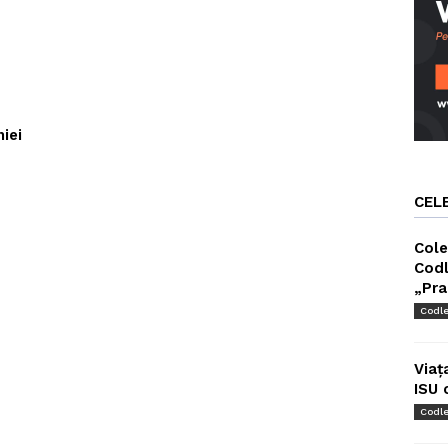
iei
CEL
Cole
Codl
„Pra
Codl
Viaț
ISU 
Codl