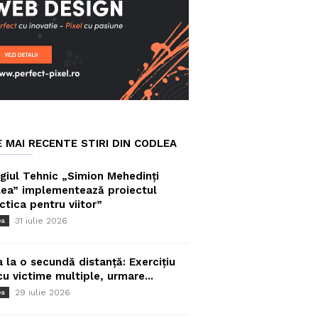
E MAI RECENTE STIRI DIN CODLEA
giul Tehnic „Simion Mehedinți
ea” implementează proiectul
ctica pentru viitor”
31 iulie 2026
ea
a la o secundă distanță: Exercițiu
cu victime multiple, urmare...
29 iulie 2026
ea