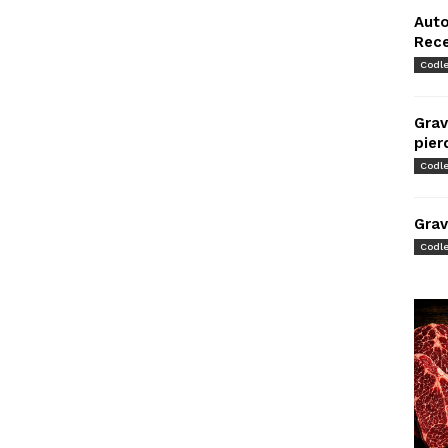
Auto
Rec
Codl
Grav
pier
Codl
Grav
Codl