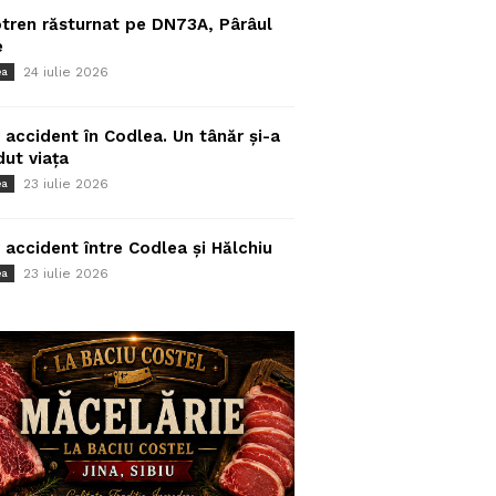
tren răsturnat pe DN73A, Pârâul
e
24 iulie 2026
ea
 accident în Codlea. Un tânăr și-a
dut viața
23 iulie 2026
ea
 accident între Codlea și Hălchiu
23 iulie 2026
ea