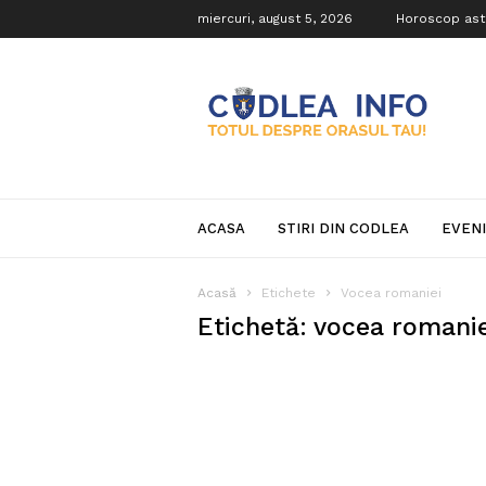
miercuri, august 5, 2026
Horoscop ast
Codlea
Info
ACASA
STIRI DIN CODLEA
EVEN
Acasă
Etichete
Vocea romaniei
Etichetă: vocea romanie