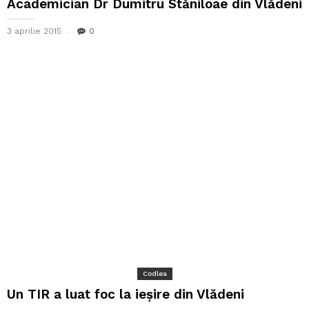
Academician Dr Dumitru Stăniloae din Vlădeni
3 aprilie 2015
0
Codlea
Un TIR a luat foc la ieșire din Vlădeni