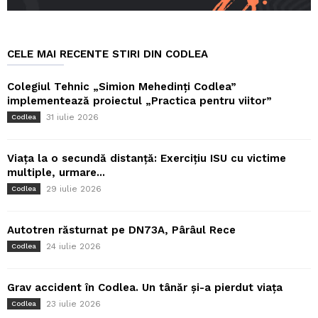
CELE MAI RECENTE STIRI DIN CODLEA
Colegiul Tehnic „Simion Mehedinți Codlea”
implementează proiectul „Practica pentru viitor”
31 iulie 2026
Codlea
Viața la o secundă distanță: Exercițiu ISU cu victime
multiple, urmare...
29 iulie 2026
Codlea
Autotren răsturnat pe DN73A, Pârâul Rece
24 iulie 2026
Codlea
Grav accident în Codlea. Un tânăr și-a pierdut viața
23 iulie 2026
Codlea