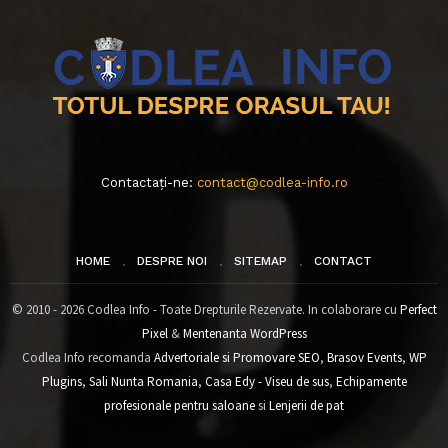
Contactați-ne:
contact@codlea-info.ro
HOME
DESPRE NOI
SITEMAP
CONTACT
© 2010 - 2026 Codlea Info - Toate Drepturile Rezervate. In colaborare cu
Perfect
Pixel
&
Mentenanta WordPress
Codlea Info recomanda
Advertoriale si Promovare SEO
,
Brasov Events
,
WP
Plugins
,
Sali Nunta Romania
,
Casa Edy - Viseu de sus
,
Echipamente
profesionale pentru saloane
si
Lenjerii de pat