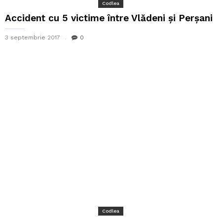
Codlea
Accident cu 5 victime între Vlădeni și Perșani
3 septembrie 2017
0
Codlea