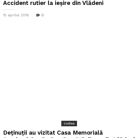
Accident rutier la ieșire din Vlădeni
15 aprilie 2016
0
Codlea
Deținuții au vizitat Casa Memorială