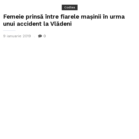
Codlea
Femeie prinsă între fiarele mașinii în urma
unui accident la Vlădeni
9 ianuarie 2019
0