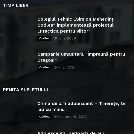
TIMP LIBER
Colegiul Tehnic „Simion Mehedinți
Codlea” implementează proiectul
„Practica pentru viitor”
31 iulie 2026
Codlea
Campanie umanitară ”Împreună pentru
Dragoș!”
24 mai 2026
Codlea
PENITA SUFLETULUI
Crima de a fi adolescent – Tinerețe, te
iau cu mine...
24 noiembrie 2020
Codlea
Adolescența, perioada de aur