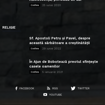
25 iunie 2020
Codlea
RELIGIE
Sf. Apostoli Petru și Pavel, despre
această sărbătoare a creștinătății
29 iunie 2022
Codlea
În Ajun de Bobotează preotul sfințește
casele oamenilor
5 ianuarie 2021
Codlea
FACEBOOK
RSS
TWITTER
YOUTUBE