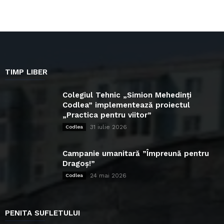
TIMP LIBER
Colegiul Tehnic „Simion Mehedinți
Codlea” implementează proiectul
„Practica pentru viitor”
31 iulie 2026
Codlea
Campanie umanitară ”Împreună pentru
Dragoș!”
24 mai 2026
Codlea
PENITA SUFLETULUI