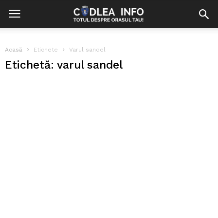
Acasă
Etichete
Varul sandel
Etichetă: varul sandel