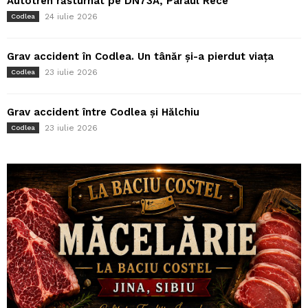
Autotren răsturnat pe DN73A, Pârâul Rece
24 iulie 2026
Codlea
Grav accident în Codlea. Un tânăr și-a pierdut viața
23 iulie 2026
Codlea
Grav accident între Codlea și Hălchiu
23 iulie 2026
Codlea