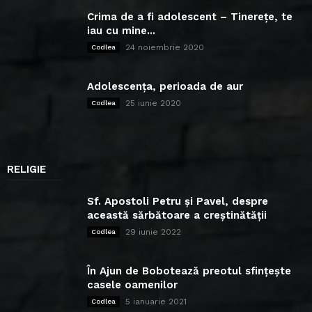
Crima de a fi adolescent – Tinerețe, te
iau cu mine...
24 noiembrie 2020
Codlea
Adolescența, perioada de aur
25 iunie 2020
Codlea
RELIGIE
Sf. Apostoli Petru și Pavel, despre
această sărbătoare a creștinătății
29 iunie 2022
Codlea
În Ajun de Bobotează preotul sfințește
casele oamenilor
5 ianuarie 2021
Codlea