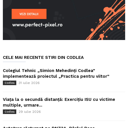
CELE MAI RECENTE STIRI DIN CODLEA
Colegiul Tehnic „Simion Mehedinți Codlea”
implementează proiectul „Practica pentru viitor”
31 iulie 2026
Codlea
Viața la o secundă distanță: Exercițiu ISU cu victime
multiple, urmare...
29 iulie 2026
Codlea