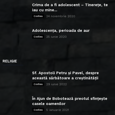
Crima de a fi adolescent – Tinerețe, te
iau cu mine...
24 noiembrie 2020
Codlea
Adolescența, perioada de aur
25 iunie 2020
Codlea
RELIGIE
Sf. Apostoli Petru și Pavel, despre
această sărbătoare a creștinătății
29 iunie 2022
Codlea
În Ajun de Bobotează preotul sfințește
casele oamenilor
5 ianuarie 2021
Codlea