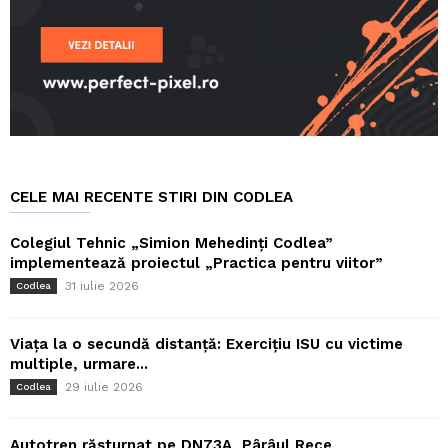
CELE MAI RECENTE STIRI DIN CODLEA
Colegiul Tehnic „Simion Mehedinți Codlea”
implementează proiectul „Practica pentru viitor”
31 iulie 2026
Codlea
Viața la o secundă distanță: Exercițiu ISU cu victime
multiple, urmare...
29 iulie 2026
Codlea
Autotren răsturnat pe DN73A, Pârâul Rece