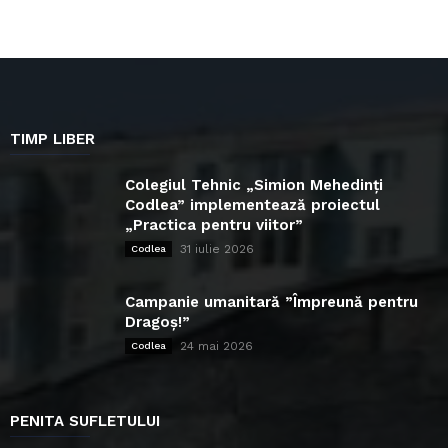
TIMP LIBER
Colegiul Tehnic „Simion Mehedinți
Codlea” implementează proiectul
„Practica pentru viitor”
31 iulie 2026
Codlea
Campanie umanitară ”Împreună pentru
Dragoș!”
24 mai 2026
Codlea
PENITA SUFLETULUI