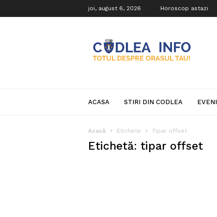
joi, august 6, 2026
Horoscop astazi
Codlea
Info
ACASA
STIRI DIN CODLEA
EVEN
Acasă
Etichete
Tipar offset
Etichetă: tipar offset