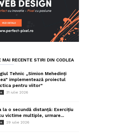
E MAI RECENTE STIRI DIN CODLEA
giul Tehnic „Simion Mehedinți
ea” implementează proiectul
ctica pentru viitor”
31 iulie 2026
ea
a la o secundă distanță: Exercițiu
cu victime multiple, urmare...
29 iulie 2026
ea