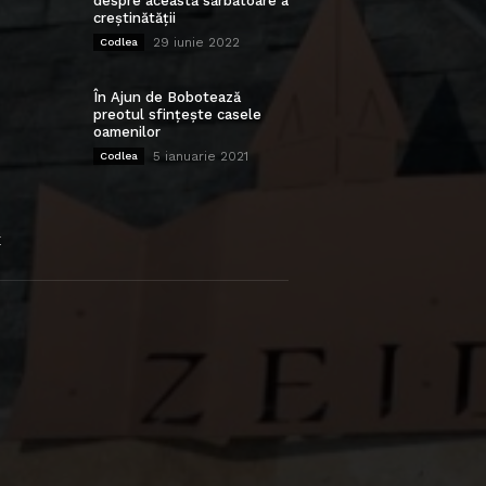
despre această sărbătoare a
creștinătății
29 iunie 2022
Codlea
În Ajun de Bobotează
preotul sfințește casele
oamenilor
5 ianuarie 2021
Codlea
E