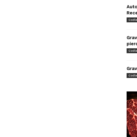
Auto
Rec
Codl
Grav
pier
Codl
Grav
Codl