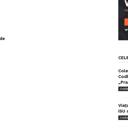
 de
CEL
Cole
Codl
„Pra
Codl
Viaț
ISU 
Codl