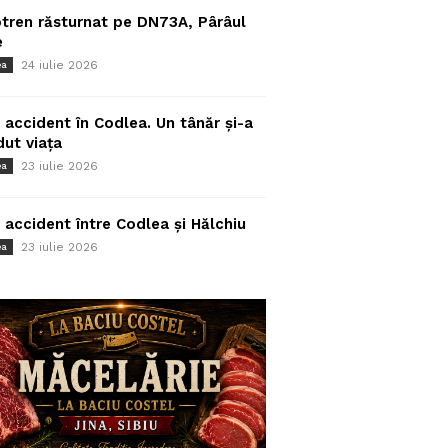
tren răsturnat pe DN73A, Pârâul
e
24 iulie 2026
ea
 accident în Codlea. Un tânăr și-a
dut viața
23 iulie 2026
ea
 accident între Codlea și Hălchiu
23 iulie 2026
ea