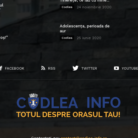
Tinerețe, te iau cu mine...
ul
24 noiembrie 2020
Codlea
”
Adolescența, perioada de
aur
oș!”
25 iunie 2020
Codlea
FACEBOOK
RSS
TWITTER
YOUTUB