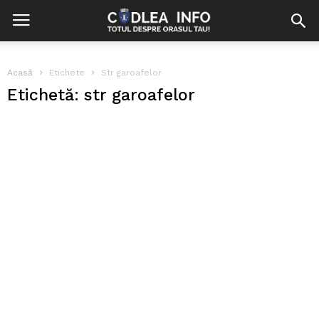
Acasă
Etichete
Str garoafelor
Etichetă: str garoafelor