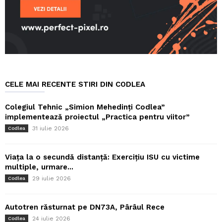
CELE MAI RECENTE STIRI DIN CODLEA
Colegiul Tehnic „Simion Mehedinți Codlea”
implementează proiectul „Practica pentru viitor”
31 iulie 2026
Codlea
Viața la o secundă distanță: Exercițiu ISU cu victime
multiple, urmare...
29 iulie 2026
Codlea
Autotren răsturnat pe DN73A, Pârâul Rece
24 iulie 2026
Codlea