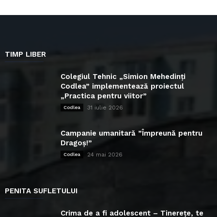
TIMP LIBER
Colegiul Tehnic „Simion Mehedinți
Codlea” implementează proiectul
„Practica pentru viitor”
31 iulie 2026
Codlea
Campanie umanitară ”Împreună pentru
Dragoș!”
24 mai 2026
Codlea
PENITA SUFLETULUI
Crima de a fi adolescent – Tinerețe, te