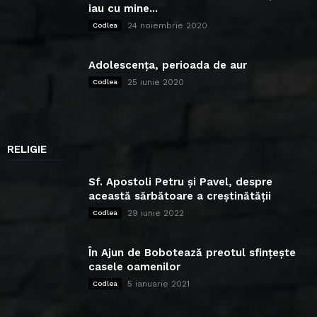
iau cu mine...
24 noiembrie 2020
Codlea
Adolescența, perioada de aur
25 iunie 2020
Codlea
RELIGIE
Sf. Apostoli Petru și Pavel, despre
această sărbătoare a creștinătății
29 iunie 2022
Codlea
În Ajun de Bobotează preotul sfințește
casele oamenilor
5 ianuarie 2021
Codlea