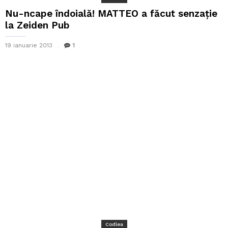
Nu-ncape îndoială! MATTEO a făcut senzație
la Zeiden Pub
19 ianuarie 2013
1
Codlea