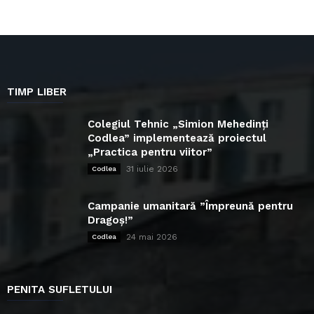
TIMP LIBER
Colegiul Tehnic „Simion Mehedinți
Codlea” implementează proiectul
„Practica pentru viitor”
31 iulie 2026
Codlea
Campanie umanitară ”Împreună pentru
Dragoș!”
24 mai 2026
Codlea
PENITA SUFLETULUI