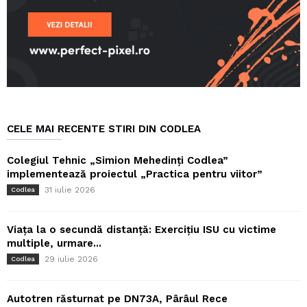
CELE MAI RECENTE STIRI DIN CODLEA
Colegiul Tehnic „Simion Mehedinți Codlea”
implementează proiectul „Practica pentru viitor”
31 iulie 2026
Codlea
Viața la o secundă distanță: Exercițiu ISU cu victime
multiple, urmare...
29 iulie 2026
Codlea
Autotren răsturnat pe DN73A, Pârâul Rece