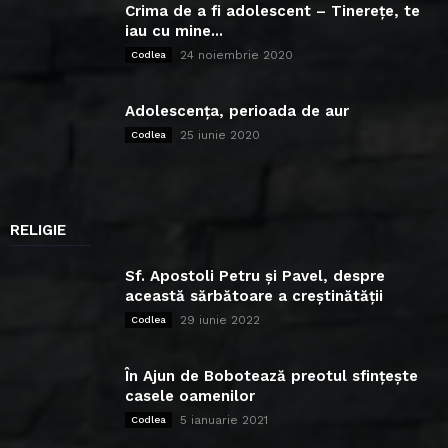
Crima de a fi adolescent – Tinerețe, te
iau cu mine...
24 noiembrie 2020
Codlea
Adolescența, perioada de aur
25 iunie 2020
Codlea
RELIGIE
Sf. Apostoli Petru și Pavel, despre
această sărbătoare a creștinătății
29 iunie 2022
Codlea
În Ajun de Bobotează preotul sfințește
casele oamenilor
5 ianuarie 2021
Codlea