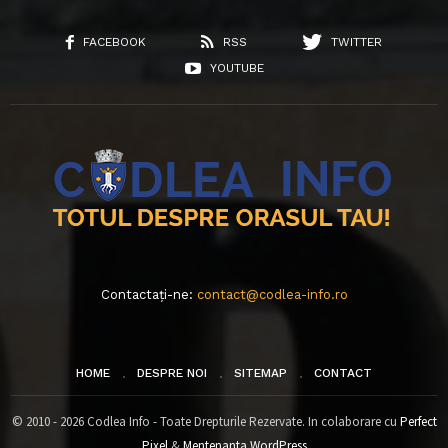
FACEBOOK
RSS
TWITTER
YOUTUBE
Contactați-ne:
contact@codlea-info.ro
HOME
DESPRE NOI
SITEMAP
CONTACT
© 2010 - 2026 Codlea Info - Toate Drepturile Rezervate. In colaborare cu
Perfect
Pixel
&
Mentenanta WordPress