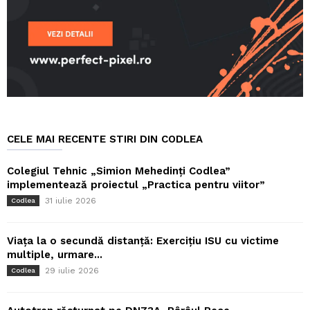
CELE MAI RECENTE STIRI DIN CODLEA
Colegiul Tehnic „Simion Mehedinți Codlea”
implementează proiectul „Practica pentru viitor”
31 iulie 2026
Codlea
Viața la o secundă distanță: Exercițiu ISU cu victime
multiple, urmare...
29 iulie 2026
Codlea