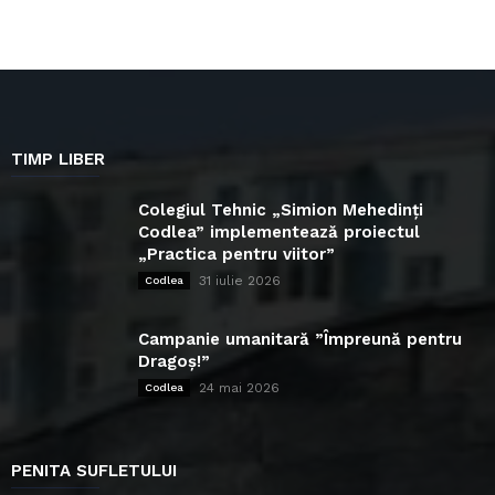
TIMP LIBER
Colegiul Tehnic „Simion Mehedinți
Codlea” implementează proiectul
„Practica pentru viitor”
31 iulie 2026
Codlea
Campanie umanitară ”Împreună pentru
Dragoș!”
24 mai 2026
Codlea
PENITA SUFLETULUI