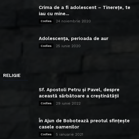
Crima de a fi adolescent – Tinerețe, te
iau cu mine...
24 noiembrie 2020
Codlea
Adolescența, perioada de aur
25 iunie 2020
Codlea
RELIGIE
Sf. Apostoli Petru și Pavel, despre
această sărbătoare a creștinătății
29 iunie 2022
Codlea
În Ajun de Bobotează preotul sfințește
casele oamenilor
5 ianuarie 2021
Codlea