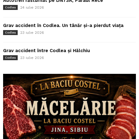
Autotren răsturnat pe DN73A, Pârâul Rece
24 iulie 2026
Codlea
Grav accident în Codlea. Un tânăr și-a pierdut viața
23 iulie 2026
Codlea
Grav accident între Codlea și Hălchiu
23 iulie 2026
Codlea