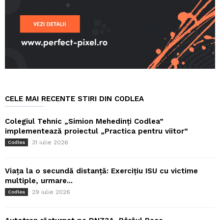
CELE MAI RECENTE STIRI DIN CODLEA
Colegiul Tehnic „Simion Mehedinți Codlea”
implementează proiectul „Practica pentru viitor”
31 iulie 2026
Codlea
Viața la o secundă distanță: Exercițiu ISU cu victime
multiple, urmare...
29 iulie 2026
Codlea