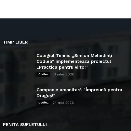
TIMP LIBER
Colegiul Tehnic „Simion Mehedinți
Codlea” implementează proiectul
„Practica pentru viitor”
31 iulie 2026
Codlea
Campanie umanitară ”Împreună pentru
Dragoș!”
24 mai 2026
Codlea
PENITA SUFLETULUI