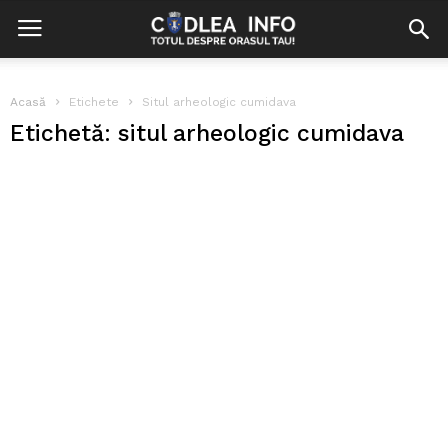
Acasă
Etichete
Situl arheologic cumidava
Etichetă: situl arheologic cumidava