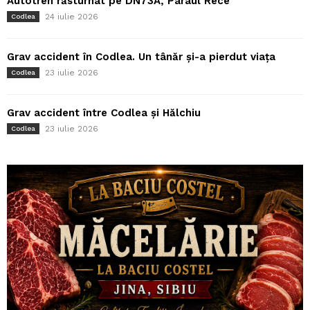
Autotren răsturnat pe DN73A, Pârâul Rece
24 iulie 2026
Codlea
Grav accident în Codlea. Un tânăr și-a pierdut viața
23 iulie 2026
Codlea
Grav accident între Codlea și Hălchiu
23 iulie 2026
Codlea