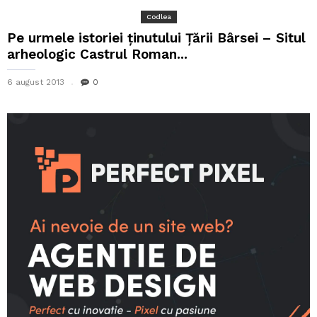
Codlea
Pe urmele istoriei ținutului Țării Bârsei – Situl
arheologic Castrul Roman...
6 august 2013
0