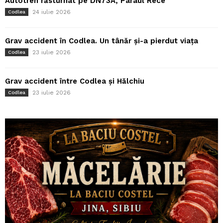
Autotren răsturnat pe DN73A, Pârâul Rece
24 iulie 2026
Codlea
Grav accident în Codlea. Un tânăr și-a pierdut viața
23 iulie 2026
Codlea
Grav accident între Codlea și Hălchiu
23 iulie 2026
Codlea