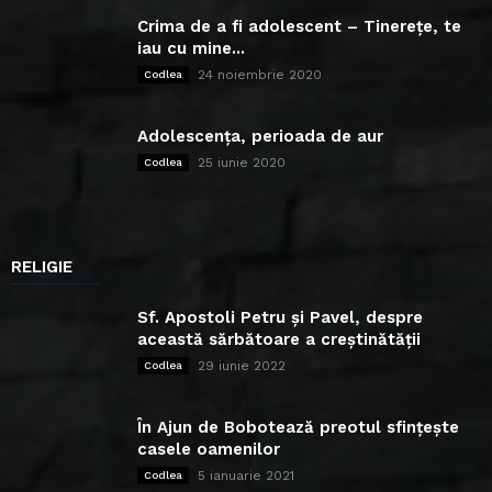
Crima de a fi adolescent – Tinerețe, te
iau cu mine...
24 noiembrie 2020
Codlea
Adolescența, perioada de aur
25 iunie 2020
Codlea
RELIGIE
Sf. Apostoli Petru și Pavel, despre
această sărbătoare a creștinătății
29 iunie 2022
Codlea
În Ajun de Bobotează preotul sfințește
casele oamenilor
5 ianuarie 2021
Codlea