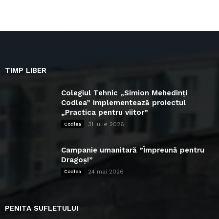
TIMP LIBER
Colegiul Tehnic „Simion Mehedinți
Codlea” implementează proiectul
„Practica pentru viitor”
31 iulie 2026
Codlea
Campanie umanitară ”Împreună pentru
Dragoș!”
24 mai 2026
Codlea
PENITA SUFLETULUI