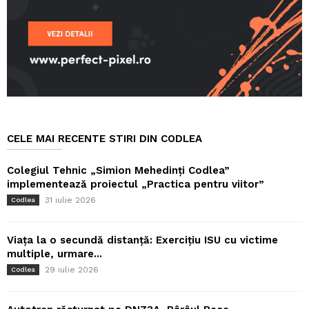
CELE MAI RECENTE STIRI DIN CODLEA
Colegiul Tehnic „Simion Mehedinți Codlea”
implementează proiectul „Practica pentru viitor”
31 iulie 2026
Codlea
Viața la o secundă distanță: Exercițiu ISU cu victime
multiple, urmare...
29 iulie 2026
Codlea