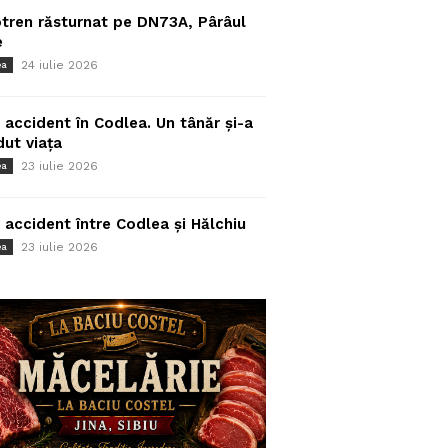
tren răsturnat pe DN73A, Pârâul
e
24 iulie 2026
ea
 accident în Codlea. Un tânăr și-a
dut viața
23 iulie 2026
ea
 accident între Codlea și Hălchiu
23 iulie 2026
ea