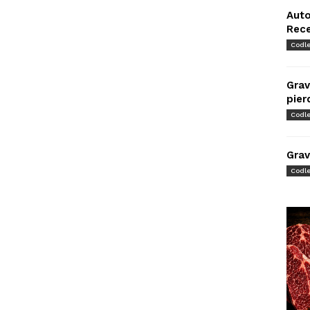
Auto
Rec
Codl
Grav
pier
Codl
Grav
Codl