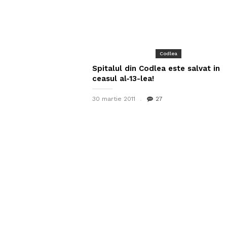
Codlea
Spitalul din Codlea este salvat in
ceasul al-13-lea!
30 martie 2011
27