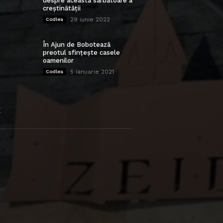
despre această sărbătoare a
creștinătății
29 iunie 2022
Codlea
În Ajun de Bobotează
preotul sfințește casele
oamenilor
5 ianuarie 2021
Codlea
E