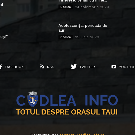
Tinerețe, te iau cu mine...
ul
24 noiembrie 2020
Codlea
”
Adolescența, perioada de
aur
oș!”
25 iunie 2020
Codlea
FACEBOOK
RSS
TWITTER
YOUTUB