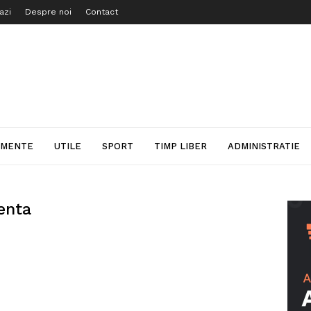
azi
Despre noi
Contact
IMENTE
UTILE
SPORT
TIMP LIBER
ADMINISTRATIE
enta