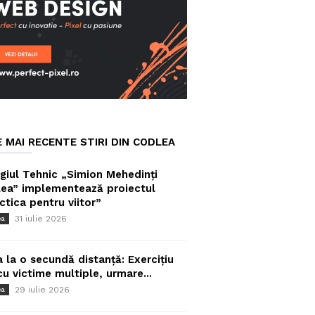
E MAI RECENTE STIRI DIN CODLEA
giul Tehnic „Simion Mehedinți
ea” implementează proiectul
ctica pentru viitor”
31 iulie 2026
ea
a la o secundă distanță: Exercițiu
cu victime multiple, urmare...
29 iulie 2026
ea