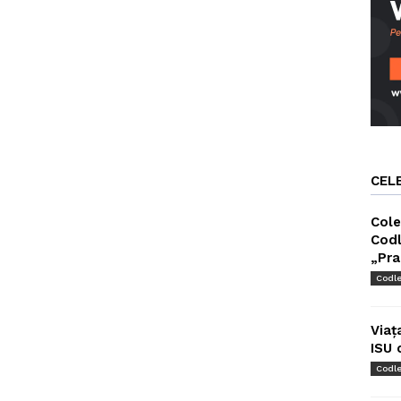
CEL
Cole
Codl
„Pra
Codl
Viaț
ISU 
Codl