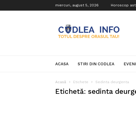
miercuri, august 5, 2026
Horoscop ast
Codlea
Info
ACASA
STIRI DIN CODLEA
EVEN
Acasă
Etichete
Sedinta deurgenta
Etichetă: sedinta deurg