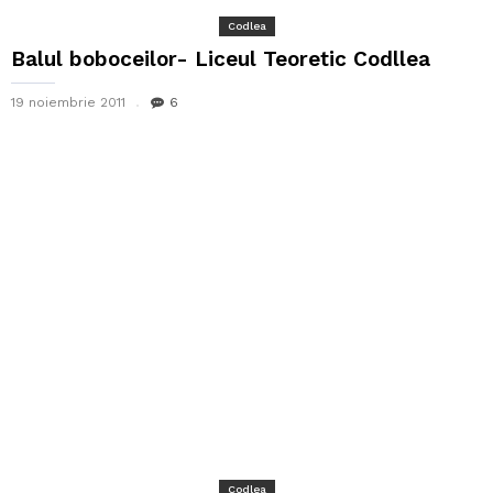
Codlea
Balul boboceilor- Liceul Teoretic Codllea
19 noiembrie 2011
6
Codlea