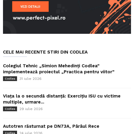
CELE MAI RECENTE STIRI DIN CODLEA
Colegiul Tehnic „Simion Mehedinți Codlea”
implementează proiectul „Practica pentru viitor”
31 iulie 2026
Codlea
Viața la o secundă distanță: Exercițiu ISU cu victime
multiple, urmare...
29 iulie 2026
Codlea
Autotren răsturnat pe DN73A, Pârâul Rece
24 iulie 2026
Codlea