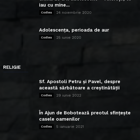
iau cu mine...
24 noiembrie 2020
Codlea
Adolescența, perioada de aur
25 iunie 2020
Codlea
RELIGIE
Sf. Apostoli Petru și Pavel, despre
această sărbătoare a creștinătății
29 iunie 2022
Codlea
În Ajun de Bobotează preotul sfințește
casele oamenilor
5 ianuarie 2021
Codlea