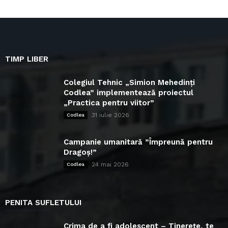
TIMP LIBER
Colegiul Tehnic „Simion Mehedinți
Codlea” implementează proiectul
„Practica pentru viitor”
31 iulie 2026
Codlea
Campanie umanitară ”Împreună pentru
Dragoș!”
24 mai 2026
Codlea
PENITA SUFLETULUI
Crima de a fi adolescent – Tinerețe, te