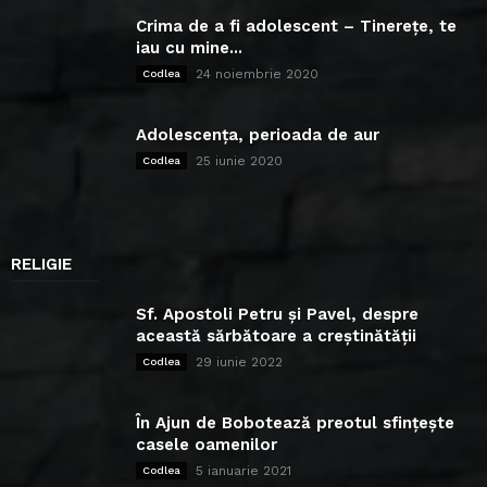
Crima de a fi adolescent – Tinerețe, te
iau cu mine...
24 noiembrie 2020
Codlea
Adolescența, perioada de aur
25 iunie 2020
Codlea
RELIGIE
Sf. Apostoli Petru și Pavel, despre
această sărbătoare a creștinătății
29 iunie 2022
Codlea
În Ajun de Bobotează preotul sfințește
casele oamenilor
5 ianuarie 2021
Codlea