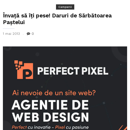
Campanii
Învaţă să îţi pese! Daruri de Sărbătoarea
Paştelui
1 mai 2013
0