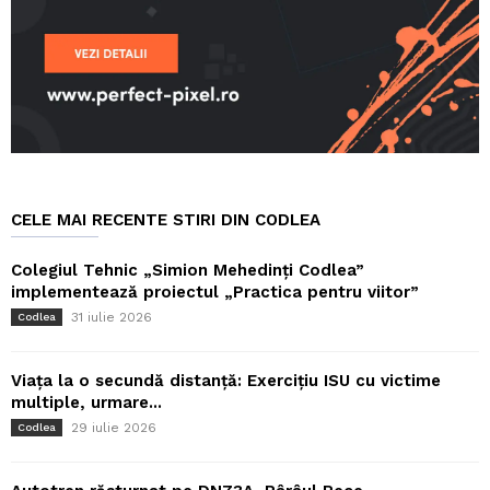
CELE MAI RECENTE STIRI DIN CODLEA
Colegiul Tehnic „Simion Mehedinți Codlea”
implementează proiectul „Practica pentru viitor”
31 iulie 2026
Codlea
Viața la o secundă distanță: Exercițiu ISU cu victime
multiple, urmare...
29 iulie 2026
Codlea