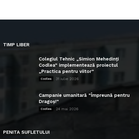
TIMP LIBER
Colegiul Tehnic „Simion Mehedinți
Codlea” implementează proiectul
„Practica pentru viitor”
31 iulie 2026
Codlea
Campanie umanitară ”Împreună pentru
Dragoș!”
24 mai 2026
Codlea
PENITA SUFLETULUI