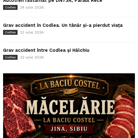
Autotren răsturnat pe DN73A, Pârâul Rece
24 iulie 2026
Codlea
Grav accident în Codlea. Un tânăr și-a pierdut viața
23 iulie 2026
Codlea
Grav accident între Codlea și Hălchiu
23 iulie 2026
Codlea