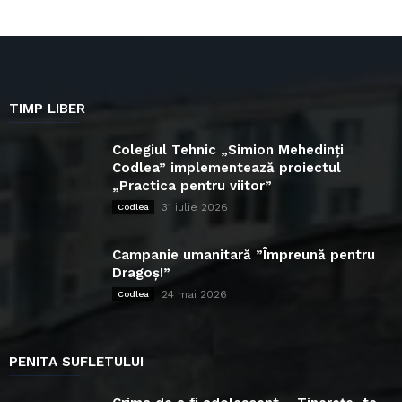
TIMP LIBER
Colegiul Tehnic „Simion Mehedinți
Codlea” implementează proiectul
„Practica pentru viitor”
31 iulie 2026
Codlea
Campanie umanitară ”Împreună pentru
Dragoș!”
24 mai 2026
Codlea
PENITA SUFLETULUI