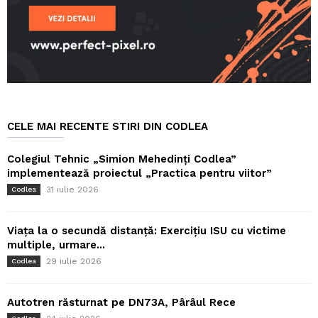
CELE MAI RECENTE STIRI DIN CODLEA
Colegiul Tehnic „Simion Mehedinți Codlea”
implementează proiectul „Practica pentru viitor”
31 iulie 2026
Codlea
Viața la o secundă distanță: Exercițiu ISU cu victime
multiple, urmare...
29 iulie 2026
Codlea
Autotren răsturnat pe DN73A, Pârâul Rece