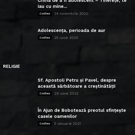
Crima de a fi adolescent – Tinerețe, te
iau cu mine...
24 noiembrie 2020
Codlea
Adolescența, perioada de aur
25 iunie 2020
Codlea
RELIGIE
Sf. Apostoli Petru și Pavel, despre
această sărbătoare a creștinătății
29 iunie 2022
Codlea
În Ajun de Bobotează preotul sfințește
casele oamenilor
5 ianuarie 2021
Codlea