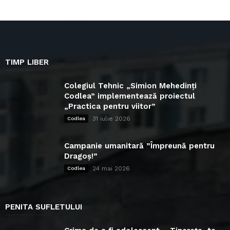
TIMP LIBER
Colegiul Tehnic „Simion Mehedinți
Codlea” implementează proiectul
„Practica pentru viitor”
31 iulie 2026
Codlea
Campanie umanitară ”Împreună pentru
Dragoș!”
24 mai 2026
Codlea
PENITA SUFLETULUI