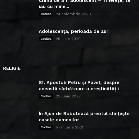
Crima de a fi adolescent – Tinerețe, te
iau cu mine...
24 noiembrie 2020
Codlea
Adolescența, perioada de aur
25 iunie 2020
Codlea
RELIGIE
Sf. Apostoli Petru și Pavel, despre
această sărbătoare a creștinătății
29 iunie 2022
Codlea
În Ajun de Bobotează preotul sfințește
casele oamenilor
5 ianuarie 2021
Codlea