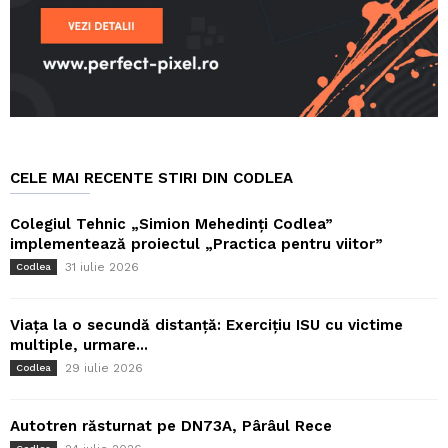
CELE MAI RECENTE STIRI DIN CODLEA
Colegiul Tehnic „Simion Mehedinți Codlea”
implementează proiectul „Practica pentru viitor”
31 iulie 2026
Codlea
Viața la o secundă distanță: Exercițiu ISU cu victime
multiple, urmare...
29 iulie 2026
Codlea
Autotren răsturnat pe DN73A, Pârâul Rece