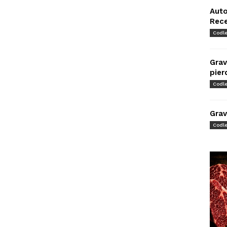
Auto
Rec
Codl
Grav
pier
Codl
Grav
Codl