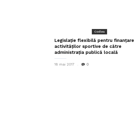
Codlea
Legislație flexibilă pentru finanțar
activităților sportive de către
administrația publică locală
18 mai 2017
0