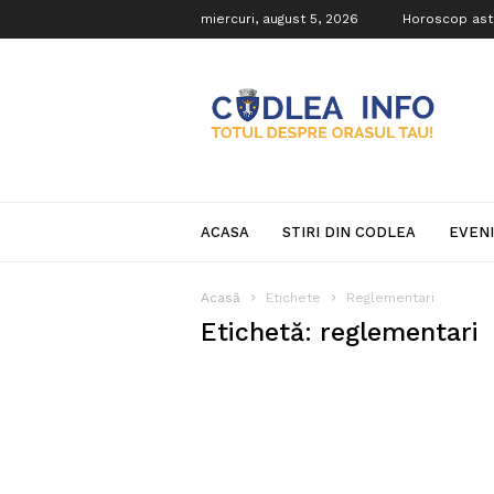
miercuri, august 5, 2026
Horoscop ast
Codlea
Info
ACASA
STIRI DIN CODLEA
EVEN
Acasă
Etichete
Reglementari
Etichetă: reglementari