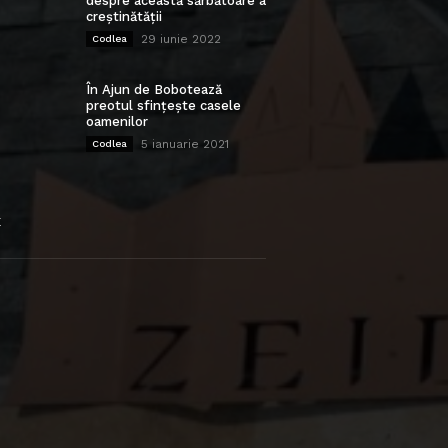
despre această sărbătoare a
creștinătății
29 iunie 2022
Codlea
În Ajun de Bobotează
preotul sfințește casele
oamenilor
5 ianuarie 2021
Codlea
E