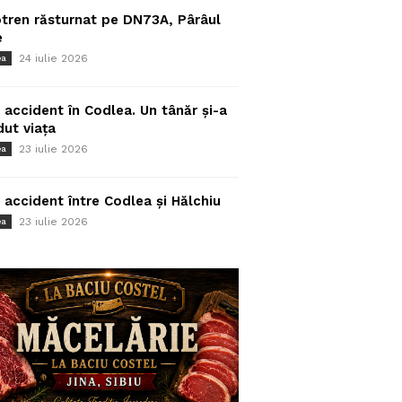
tren răsturnat pe DN73A, Pârâul
e
24 iulie 2026
ea
 accident în Codlea. Un tânăr și-a
dut viața
23 iulie 2026
ea
 accident între Codlea și Hălchiu
23 iulie 2026
ea