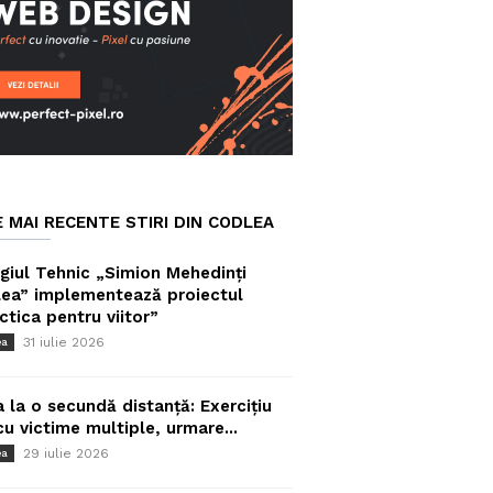
E MAI RECENTE STIRI DIN CODLEA
giul Tehnic „Simion Mehedinți
ea” implementează proiectul
ctica pentru viitor”
31 iulie 2026
ea
a la o secundă distanță: Exercițiu
cu victime multiple, urmare...
29 iulie 2026
ea