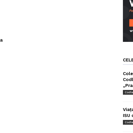
ea
CEL
Cole
Codl
„Pra
Codl
Viaț
ISU 
Codl