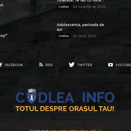
Tinerețe, te iau cu mine...
ul
24 noiembrie 2020
Codlea
”
Adolescența, perioada de
aur
oș!”
25 iunie 2020
Codlea
FACEBOOK
RSS
TWITTER
YOUTUB