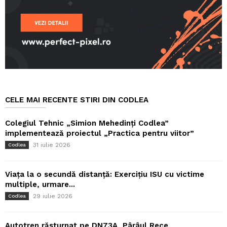
CELE MAI RECENTE STIRI DIN CODLEA
Colegiul Tehnic „Simion Mehedinți Codlea”
implementează proiectul „Practica pentru viitor”
31 iulie 2026
Codlea
Viața la o secundă distanță: Exercițiu ISU cu victime
multiple, urmare...
29 iulie 2026
Codlea
Autotren răsturnat pe DN73A, Pârâul Rece