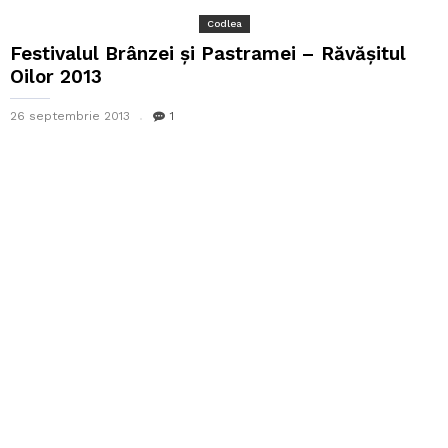
Codlea
Festivalul Brânzei și Pastramei – Răvășitul
Oilor 2013
26 septembrie 2013
1