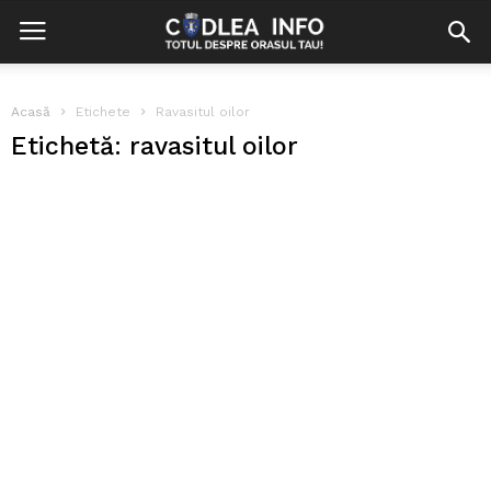
Acasă
Etichete
Ravasitul oilor
Etichetă: ravasitul oilor