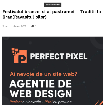
Evenimente
Festivalul branzei si al pastramei – Traditii la
Bran(Ravasitul oilor)
2 octombrie 2011
1