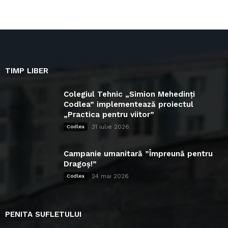
TIMP LIBER
Colegiul Tehnic „Simion Mehedinți
Codlea” implementează proiectul
„Practica pentru viitor”
31 iulie 2026
Codlea
Campanie umanitară ”Împreună pentru
Dragoș!”
24 mai 2026
Codlea
PENITA SUFLETULUI