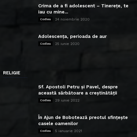
Crima de a fi adolescent – Tinerețe, te
iau cu mine...
24 noiembrie 2020
Codlea
Adolescența, perioada de aur
25 iunie 2020
Codlea
RELIGIE
Sf. Apostoli Petru și Pavel, despre
această sărbătoare a creștinătății
29 iunie 2022
Codlea
În Ajun de Bobotează preotul sfințește
casele oamenilor
5 ianuarie 2021
Codlea