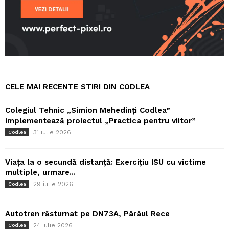
CELE MAI RECENTE STIRI DIN CODLEA
Colegiul Tehnic „Simion Mehedinți Codlea”
implementează proiectul „Practica pentru viitor”
31 iulie 2026
Codlea
Viața la o secundă distanță: Exercițiu ISU cu victime
multiple, urmare...
29 iulie 2026
Codlea
Autotren răsturnat pe DN73A, Pârâul Rece
24 iulie 2026
Codlea