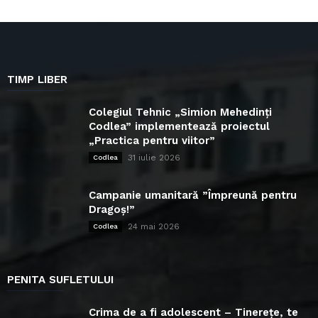
TIMP LIBER
Colegiul Tehnic „Simion Mehedinți
Codlea” implementează proiectul
„Practica pentru viitor”
31 iulie 2026
Codlea
Campanie umanitară ”Împreună pentru
Dragoș!”
24 mai 2026
Codlea
PENITA SUFLETULUI
Crima de a fi adolescent – Tinerețe, te