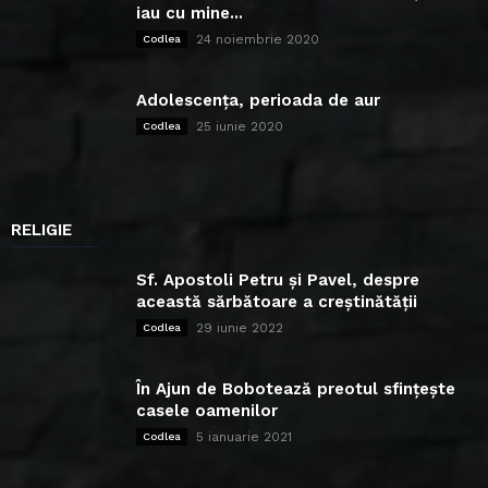
iau cu mine...
24 noiembrie 2020
Codlea
Adolescența, perioada de aur
25 iunie 2020
Codlea
RELIGIE
Sf. Apostoli Petru și Pavel, despre
această sărbătoare a creștinătății
29 iunie 2022
Codlea
În Ajun de Bobotează preotul sfințește
casele oamenilor
5 ianuarie 2021
Codlea