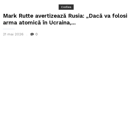
Codlea
Mark Rutte avertizează Rusia: „Dacă va folosi
arma atomică în Ucraina,...
21 mai 2026
0