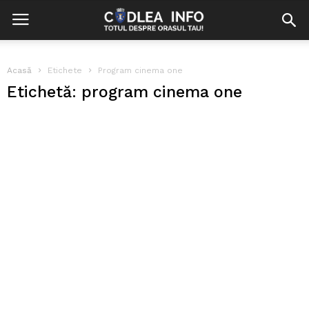
Acasă
Etichete
Program cinema one
Etichetă: program cinema one