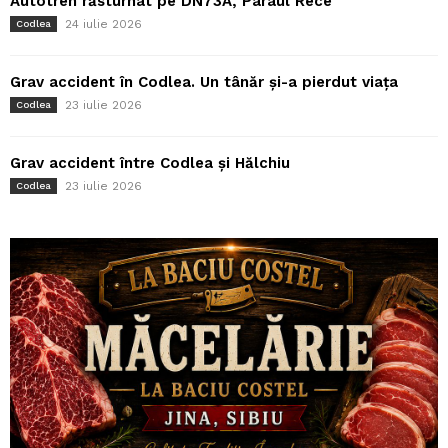
Autotren răsturnat pe DN73A, Pârâul Rece
24 iulie 2026
Codlea
Grav accident în Codlea. Un tânăr și-a pierdut viața
23 iulie 2026
Codlea
Grav accident între Codlea și Hălchiu
23 iulie 2026
Codlea