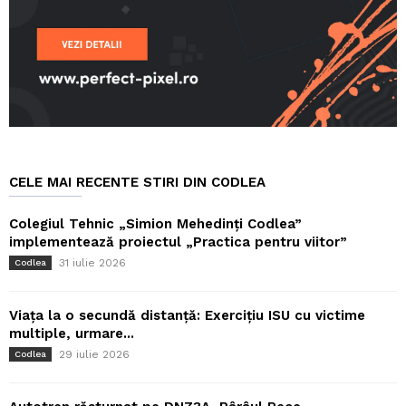
CELE MAI RECENTE STIRI DIN CODLEA
Colegiul Tehnic „Simion Mehedinți Codlea”
implementează proiectul „Practica pentru viitor”
31 iulie 2026
Codlea
Viața la o secundă distanță: Exercițiu ISU cu victime
multiple, urmare...
29 iulie 2026
Codlea