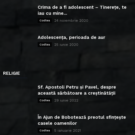
Crima de a fi adolescent – Tinerețe, te
iau cu mine...
24 noiembrie 2020
Codlea
Adolescența, perioada de aur
25 iunie 2020
Codlea
RELIGIE
Sf. Apostoli Petru și Pavel, despre
această sărbătoare a creștinătății
29 iunie 2022
Codlea
În Ajun de Bobotează preotul sfințește
casele oamenilor
5 ianuarie 2021
Codlea