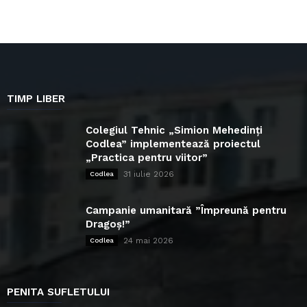
TIMP LIBER
Colegiul Tehnic „Simion Mehedinți
Codlea” implementează proiectul
„Practica pentru viitor”
31 iulie 2026
Codlea
Campanie umanitară ”Împreună pentru
Dragoș!”
24 mai 2026
Codlea
PENITA SUFLETULUI