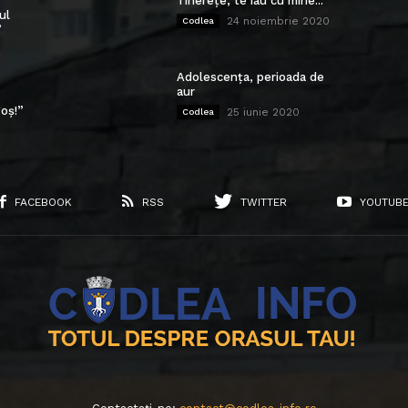
Tinerețe, te iau cu mine...
ul
24 noiembrie 2020
Codlea
”
Adolescența, perioada de
aur
oș!”
25 iunie 2020
Codlea
FACEBOOK
RSS
TWITTER
YOUTUB