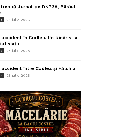
tren răsturnat pe DN73A, Pârâul
e
24 iulie 2026
ea
 accident în Codlea. Un tânăr și-a
dut viața
23 iulie 2026
ea
 accident între Codlea și Hălchiu
23 iulie 2026
ea