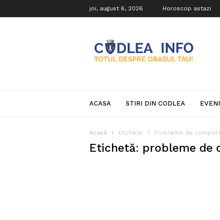
joi, august 6, 2026
Horoscop astazi
Codlea
Info
ACASA
STIRI DIN CODLEA
EVEN
Acasă
Etichete
Probleme de compor
Etichetă: probleme de