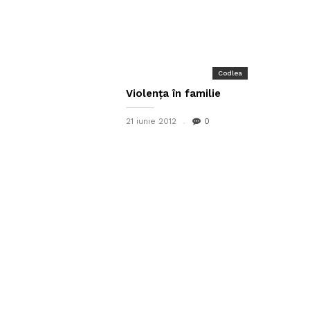
Codlea
Violența în familie
21 iunie 2012
0