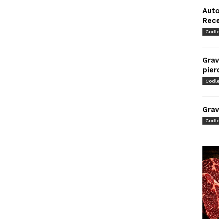
Auto
Rec
Codl
Grav
pier
Codl
Grav
Codl