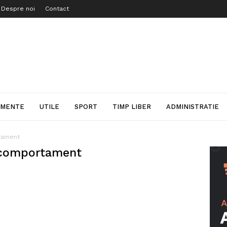
Despre noi
Contact
IMENTE
UTILE
SPORT
TIMP LIBER
ADMINISTRATIE
tament
 comportament