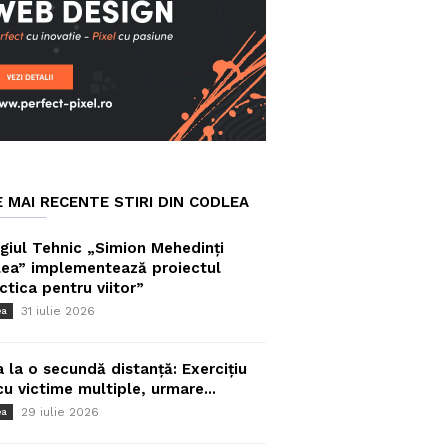
E MAI RECENTE STIRI DIN CODLEA
giul Tehnic „Simion Mehedinți
ea” implementează proiectul
ctica pentru viitor”
31 iulie 2026
ea
a la o secundă distanță: Exercițiu
cu victime multiple, urmare...
29 iulie 2026
ea