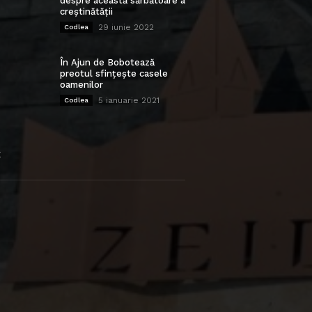
despre această sărbătoare a
creștinătății
29 iunie 2022
Codlea
În Ajun de Bobotează
preotul sfințește casele
oamenilor
5 ianuarie 2021
Codlea
E