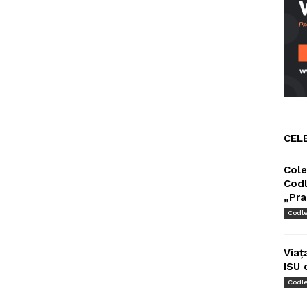
CEL
Cole
Codl
„Pra
Codl
Viaț
ISU 
Codl