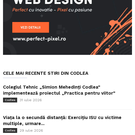
CELE MAI RECENTE STIRI DIN CODLEA
Colegiul Tehnic „Simion Mehedinți Codlea”
implementează proiectul „Practica pentru viitor”
31 iulie 2026
Codlea
Viața la o secundă distanță: Exercițiu ISU cu victime
multiple, urmare...
29 iulie 2026
Codlea