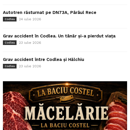
Autotren răsturnat pe DN73A, Pârâul Rece
24 iulie 2026
Codlea
Grav accident în Codlea. Un tânăr și-a pierdut viața
23 iulie 2026
Codlea
Grav accident între Codlea și Hălchiu
23 iulie 2026
Codlea