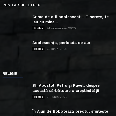
PENITA SUFLETULUI
Crima de a fi adolescent – Tinerețe, te
iau cu mine...
24 noiembrie 2020
Codlea
Adolescența, perioada de aur
25 iunie 2020
Codlea
RELIGIE
Sf. Apostoli Petru și Pavel, despre
această sărbătoare a creștinătății
29 iunie 2022
Codlea
În Ajun de Bobotează preotul sfințește