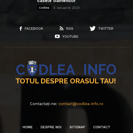
casele oamenilor
5 ianuarie 2021
Codlea
FACEBOOK
RSS
TWITTER
YOUTUBE
Contactați-ne:
contact@codlea-info.ro
HOME
DESPRE NOI
SITEMAP
CONTACT