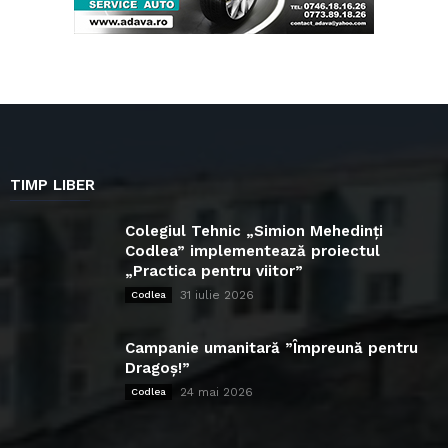
TIMP LIBER
Colegiul Tehnic „Simion Mehedinți
Codlea” implementează proiectul
„Practica pentru viitor”
31 iulie 2026
Codlea
Campanie umanitară ”Împreună pentru
Dragoș!”
24 mai 2026
Codlea