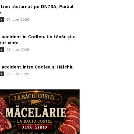
tren răsturnat pe DN73A, Pârâul
e
24 iulie 2026
ea
 accident în Codlea. Un tânăr și-a
dut viața
23 iulie 2026
ea
 accident între Codlea și Hălchiu
23 iulie 2026
ea