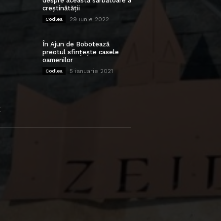
despre această sărbătoare a
creștinătății
29 iunie 2022
Codlea
În Ajun de Bobotează
preotul sfințește casele
oamenilor
5 ianuarie 2021
Codlea
E