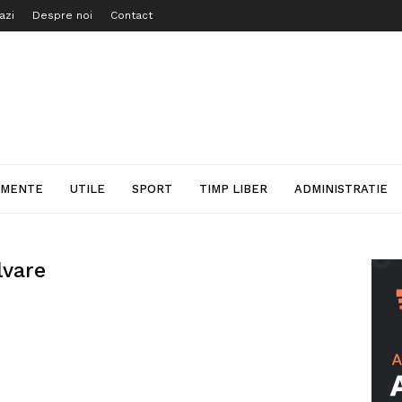
azi
Despre noi
Contact
IMENTE
UTILE
SPORT
TIMP LIBER
ADMINISTRATIE
lvare