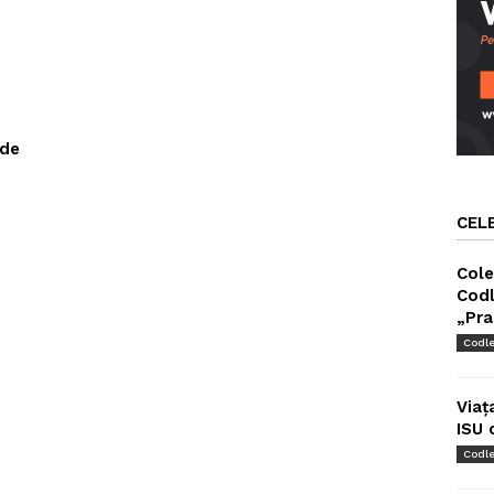
 de
CEL
Cole
Codl
„Pra
Codl
Viaț
ISU 
Codl