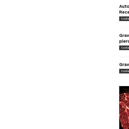
Auto
Rec
Codl
Grav
pier
Codl
Grav
Codl