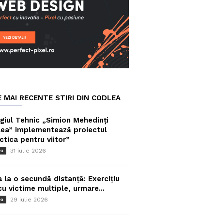
E MAI RECENTE STIRI DIN CODLEA
giul Tehnic „Simion Mehedinți
ea” implementează proiectul
ctica pentru viitor”
31 iulie 2026
ea
a la o secundă distanță: Exercițiu
cu victime multiple, urmare...
29 iulie 2026
ea