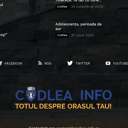
Tinerețe, te iau cu mine...
ul
24 noiembrie 2020
Codlea
”
Adolescența, perioada de
aur
oș!”
25 iunie 2020
Codlea
FACEBOOK
RSS
TWITTER
YOUTUB