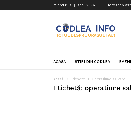
miercuri, august 5, 2026
Horoscop ast
Codlea
Info
ACASA
STIRI DIN CODLEA
EVEN
Acasă
Etichete
Operatiune salvare
Etichetă: operatiune sa