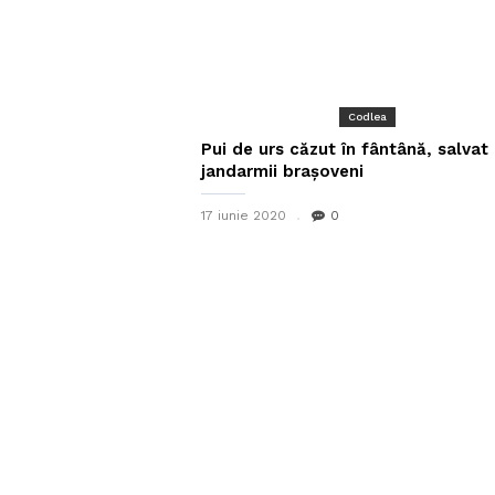
Codlea
Pui de urs căzut în fântână, salvat
jandarmii brașoveni
17 iunie 2020
0